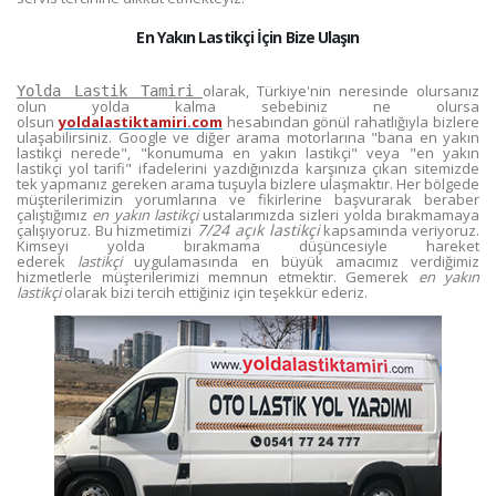
En Yakın Lastikçi İçin Bize Ulaşın
olarak, Türkiye'nin neresinde olursanız
Yolda Lastik Tamiri
olun yolda kalma sebebiniz ne olursa
olsun
yoldalastiktamiri.com
hesabından gönül rahatlığıyla bizlere
ulaşabilirsiniz. Google ve diğer arama motorlarına "bana en yakın
lastikçi nerede", "konumuma en yakın lastikçi" veya "en yakın
lastikçi yol tarifi" ifadelerini yazdığınızda karşınıza çıkan sitemizde
tek yapmanız gereken arama tuşuyla bizlere ulaşmaktır. Her bölgede
müşterilerimizin yorumlarına ve fikirlerine başvurarak beraber
çalıştığımız
en yakın lastikçi
ustalarımızda sizleri yolda bırakmamaya
7/24 açık lastikçi
çalışıyoruz. Bu hizmetimizi
kapsamında veriyoruz.
Kimseyi yolda bırakmama düşüncesiyle hareket
ederek
lastikçi
uygulamasında en büyük amacımız verdiğimiz
hizmetlerle müşterilerimizi memnun etmektir. Gemerek
en yakın
lastikçi
olarak bizi tercih ettiğiniz için teşekkür ederiz.