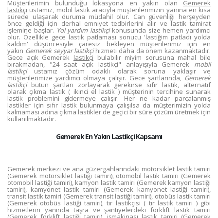
Müşterilerimin bulunduğu lokasyona en yakın olan
Gemerek
lastikçi
ustamız, mobil lastik aracıyla müşterilerimizin yanına en kısa
sürede ulaşarak duruma müdahil olur. Can güvenliği herşeyden
önce geldiği için derhal emniyet tedbirlerini alır ve lastik tamirat
işlemine başlar.
Yol yardım lastikçi
konusunda size hemen yardımcı
olur. Özellikle gece lastik patlaması sonucu 'lastiğim patladı yolda
kaldım' düşüncesiyle çaresiz bekleyen müşterilerimiz için en
yakın
Gemerek seyyar lastikçi
hizmeti daha da önem kazanmaktadır.
Gece açık Gemerek
lastikçi
bulabilir miyim sorusuna mahal bile
bırakmadan, "24 saat açık lastikçi" anlayışıyla Gemerek
mobil
lastikçi
ustamız çözüm odaklı olarak soruna yaklaşır ve
müşterilerimize yardımcı olmaya çalışır. Gece şartlarında,
Gemerek
lastikçi
bütün şartları zorlayarak gerekirse sıfır lastik, alternatif
olarak çıkma lastik ( ikinci el lastik ) müşterinin tercihine sunarak
lastik problemini gidermeye çalışır. Her ne kadar parçalanmış
lastikler için sıfır lastik bulunmaya çalışılsa da müşterimizin yolda
kalmaması adına çıkma lastikler de geçici bir süre çözüm üretmek için
kullanılmaktadır.
Gemerek En Yakın Lastikçi Kapsamı
Gemerek merkezi ve ana güzergahlarındaki motorsiklet lastik tamiri
(Gemerek motorsiklet lastiği tamiri), otomobil lastik tamiri (Gemerek
otomobil lastiği tamiri), kamyon lastik tamiri (Gemerek kamyon lastiği
tamiri), kamyonet lastik tamiri (Gemerek kamyonet lastiği tamiri),
transit lastik tamiri (Gemerek transit lastiği tamiri), otobüs lastik tamiri
(Gemerek otobüs lastiği tamiri), tır lastikçisi ( tır lastik tamiri ) gibi
hizmetlerin yanında taşra ve şantiyelerdeki forklift lastik tamiri
(Gemerek forklift lastiği tamiri), işmakinası lastik tamiri (Gemerek