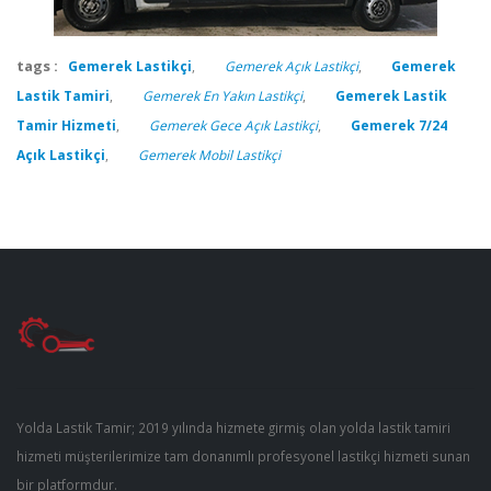
tags :
Gemerek Lastikçi
,
Gemerek Açık Lastikçi
,
Gemerek
Lastik Tamiri
,
Gemerek En Yakın Lastikçi
,
Gemerek Lastik
Tamir Hizmeti
,
Gemerek Gece Açık Lastikçi
,
Gemerek 7/24
Açık Lastikçi
,
Gemerek Mobil Lastikçi
Yolda Lastik Tamir; 2019 yılında hizmete girmiş olan yolda lastik tamiri
hizmeti müşterilerimize tam donanımlı profesyonel lastikçi hizmeti sunan
bir platformdur.