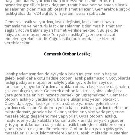
başa çıkmalarına yardımcı olan profesyonel hizmetlerdir. Bu
hizmetler genellikle lastik değişimi, tamir, hava pompalama ve lastik
arızalarının giderilmesi gibi çeşitli hizmetleri içerir. Gemerek'da birçok
lastikçi olsa da 7/24 acil durum yardımı sunan çok azdır.
Gemerek lastik yol yardımı, lastik değişimi, lastik tamiri, hava
tamamlama ve her türlü lastik arızalarının giderilmesi hizmetlerini
sağlar. Rot ve balans ayarı hizmeti verilmemektedir. Bu şekilde
ihtiyacı olan müşterilemiz "en yakın lastikçi" işyerine müracat
etmeleri gerekmektedir. Çoğu lastikçi bu konuda size hizmet
verebilecektir.
Gemerek Otoban Lastikçi
Lastik patlamasından dolayı yolda kalan müşterilerinin başına
gelebilecek daha kötü hadise otoban lastik patlamasıdır. Otoyollarda
lastiği patlayan müşteriler haliyle yakın çevrede kimseyi de
tanımamış oluyorlar. Yardım alacakları otoban lastikçisine ulaşmakta
çok zorluk çekiyorlar. Gemerek otoban lastikçisi, yolda kaldığınız
yere göre size en hızlı hizmeti vermek için uğraşmaktadır. Gemerek
otoban lastik yol yardım için, bizlere ulaşmanız yeterli olacaktır.
Otoyolda seyyar lastikçimiz, kısa sürede yanınıza gelerek size
yardımcı olacaktır. Otobanda yolda kalıp lastik yol yardım talebi olan
müşterilerimiz, genelde kaldıkları yerden en yakın yerleşim yerine
mesafe ölçüp değerlendirme yapıyorlar. Oysa otoban lastikçi,
müşteriden yolda kaldıkları konumu aldıklarında en yakın gişeden
giriş yaparak konuma ulaşmakta. Lastik tamir işlemi bittikten sonra
yine en yakın çıkıştan dönmektedir. Otobanda en yakın gidiş geliş
mesafeleri 110-120 kilometrelere kadar ulaşabilmektedir. Müşteriler