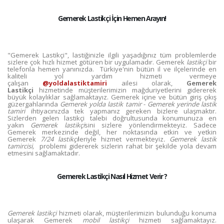
Gemerek Lastikçi İçin Hemen Arayın!
"Gemerek Lastikçi", lastiğinizle ilgili yaşadığınız tüm problemlerde
sizlere çok hızlı hizmet götüren bir uygulamadır. Gemerek
lastikçi
bir
telefonla hemen yanınızda. Türkiye'nin bütün il ve ilçelerinde en
kaliteli yol yardım hizmeti vermeye
çalışan
@yoldalastiktamiri
ailesi olarak,
Gemerek
Lastikçi
hizmetinde müşterilerimizin mağduriyetlerini gidererek
büyük kolaylıklar sağlamaktayız. Gemerek içine ve bütün giriş çıkış
güzergahlarında
Gemerek yolda lastik tamir
-
Gemerek yerinde lastik
tamiri
ihtiyacınızda tek yapmanız gereken bizlere ulaşmaktır.
Sizlerden gelen lastikçi talebi doğrultusunda konumunuza en
yakın
Gemerek lastikçi
sini sizlere yönlendirmekteyiz. Sadece
Gemerek merkezinde değil, her noktasında etkin ve yetkin
Gemerek
7/24 lastikçi
leriyle hizmet vermekteyiz
. Gemerek lastik
tamircisi,
problemi gidererek sizlerin rahat bir şekilde yola devam
etmesini sağlamaktadır.
Gemerek Lastikçi Nasıl Hizmet Verir ?
Gemerek lastikçi
hizmeti olarak, müşterilerimizin bulunduğu konuma
ulaşarak Gemerek
mobil lastikçi
hizmeti sağlamaktayız.