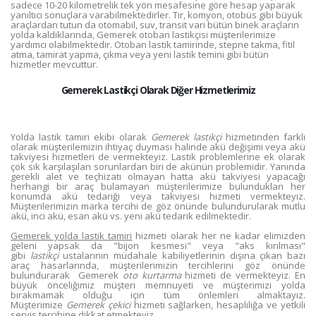
sadece 10-20 kilometrelik tek yön mesafesine göre hesap yaparak
yanıltıcı sonuçlara varabilmektedirler. Tır, komyon, otobüs gibi büyük
araçlardan tutun da otomabil, suv, transit vari bütün binek araçların
yolda kaldıklarında, Gemerek otoban lastikçisi müşterilerimize
yardımcı olabilmektedir. Otoban lastik tamirinde, stepne takma, fitil
atma, tamirat yapma, çıkma veya yeni lastik temini gibi bütün
hizmetler mevcuttur.
Gemerek Lastikçi Olarak Diğer Hizmetlerimiz
Yolda lastik tamiri ekibi olarak
Gemerek lastikçi
hizmetinden farklı
olarak müşterilemizin ihtiyaç duyması halinde akü değişimi veya akü
takviyesi hizmetleri de vermekteyiz. Lastik problemlerine ek olarak
çok sık karşılaşılan sorunlardan biri de akünün problemidir. Yanında
gerekli alet ve teçhizatı olmayan hatta akü takviyesi yapacağı
herhangi bir araç bulamayan müşterilerimize bulundukları her
konumda akü tedariği veya takviyesi hizmeti vermekteyiz.
Müşterilerimizin marka tercihi de göz önünde bulundurularak mutlu
akü, inci akü, esan akü vs. yeni akü tedarik edilmektedir.
Gemerek yolda lastik tamiri
hizmeti olarak her ne kadar elimizden
geleni yapsak da "bijon kesmesi" veya "aks kırılması"
gibi
lastikçi
ustalarının müdahale kabiliyetlerinin dışına çıkan bazı
araç hasarlarında, müşterilerimizin tercihlerini göz önünde
bulundurarak Gemerek
oto kurtarma
hizmeti de vermekteyiz. En
büyük önceliğimiz müşteri memnuyeti ve müşterimizi yolda
bırakmamak olduğu için tüm önlemleri almaktayız.
Müşterimize
Gemerek çekici
hizmeti sağlarken, hesaplılığa ve yetkili
servis tercihine dikkat etmekteyiz.