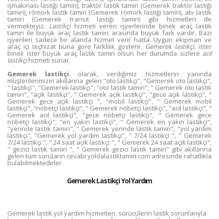
işmakinası lastiği tamiri), traktör lastik tamiri (Gemerek traktör lastiği
tamiri), römork lastik tamiri (Gemerek römork lastiği tamiri), atv lastik
tamiri (Gemerek transit lastiği tamiri) gibi hizmetleri de
vermekteyiz.
Lastikçi
hizmeti veren işyerlerinde binek araç lastik
tamiri ile büyük araç lastik tamiri arasında büyük fark vardır. Bazı
işyerileri sadece bir alanda hizmet verir hatta. Uygun ekipman ve
araç içi teçhizat buna göre farklılık gösterir.
Gemerek lastikçi,
ister
binek ister büyük araç lastik tamiri olsun her durumda sizlere
acil
lastikçi
hizmeti sunar.
Gemerek lastikçi
olarak, verdiğimiz hizmetlerin yanında
müşterilerimizin akıllarına gelen "oto lastikçi", "Gemerek oto lastikçi",
" lastikçi", "Gemerek lastikçi", "oto lastik tamiri", " Gemerek oto lastik
tamiri", "açık lastikçi", " Gemerek açık lastikçi", "gece açık lastikçi", "
Gemerek gece açık lastikçi ", "mobil lastikçi", " Gemerek mobil
lastikçi", "nöbetçi lastikçi", " Gemerek nöbetçi lastikçi", "acil lastikçi", "
Gemerek acil lastikçi", "gece nöbetçi lastikçi", " Gemerek gece
nöbetçi lastikçi", "en yakın lastikçi", " Gemerek en yakın lastikçi",
"yerinde lastik tamiri", " Gemerek yerinde lastik tamiri", "yol yardım
lastikçi", "Gemerek yol yardım lastikçi", " 7/24 lastikçi ", " Gemerek
7/24 lastikçi ", " 24 saat açık lastikçi ", " Gemerek 24 saat açık lastikçi",
" gezici lastik tamiri ", " Gemerek gezici lastik tamiri" gibi akıllarına
gelen tüm soruların cevabı yoldalastiktamiri.com adresinde rahatlıkla
bulabilmektedirler.
Gemerek Lastikçi Yol Yardım
Gemerek lastik yol yardım hizmetleri, sürücülerin lastik sorunlarıyla