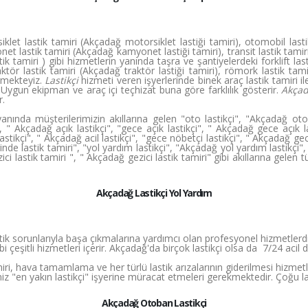
et lastik tamiri (Akçadağ motorsiklet lastiği tamiri), otomobil last
et lastik tamiri (Akçadağ kamyonet lastiği tamiri), transit lastik tamiri 
astik tamiri ) gibi hizmetlerin yanında taşra ve şantiyelerdeki forklift las
aktör lastik tamiri (Akçadağ traktör lastiği tamiri), römork lastik tam
ermekteyiz.
Lastikçi
hizmeti veren işyerlerinde binek araç lastik tamiri il
. Uygun ekipman ve araç içi teçhizat buna göre farklılık gösterir.
Akçad
r.
nında müşterilerimizin akıllarına gelen "oto lastikçi", "Akçadağ oto la
", " Akçadağ açık lastikçi", "gece açık lastikçi", " Akçadağ gece açık la
 lastikçi", " Akçadağ acil lastikçi", "gece nöbetçi lastikçi", " Akçadağ ge
inde lastik tamiri", "yol yardım lastikçi", "Akçadağ yol yardım lastikçi",
ezici lastik tamiri ", " Akçadağ gezici lastik tamiri" gibi akıllarına gel
Akçadağ Lastikçi Yol Yardım
tik sorunlarıyla başa çıkmalarına yardımcı olan profesyonel hizmetlerdir
i çeşitli hizmetleri içerir. Akçadağ'da birçok lastikçi olsa da 7/24 aci
amiri, hava tamamlama ve her türlü lastik arızalarının giderilmesi hizmetl
iz "en yakın lastikçi" işyerine müracat etmeleri gerekmektedir. Çoğu la
Akçadağ Otoban Lastikçi