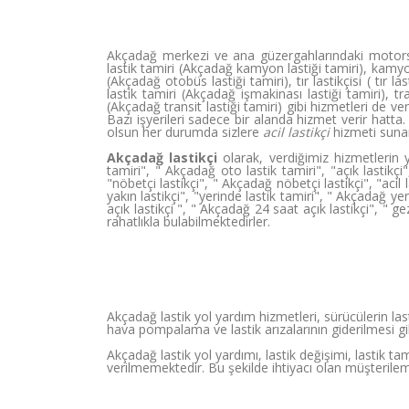
Akçadağ merkezi ve ana güzergahlarındaki motorsikl
lastik tamiri (Akçadağ kamyon lastiği tamiri), kamyon
(Akçadağ otobüs lastiği tamiri), tır lastikçisi ( tır l
lastik tamiri (Akçadağ işmakinası lastiği tamiri), tr
(Akçadağ transit lastiği tamiri) gibi hizmetleri de v
Bazı işyerileri sadece bir alanda hizmet verir hatta
olsun her durumda sizlere
acil lastikçi
hizmeti suna
Akçadağ lastikçi
olarak, verdiğimiz hizmetlerin ya
tamiri", " Akçadağ oto lastik tamiri", "açık lastikçi
"nöbetçi lastikçi", " Akçadağ nöbetçi lastikçi", "acil
yakın lastikçi", "yerinde lastik tamiri", " Akçadağ yer
açık lastikçi ", " Akçadağ 24 saat açık lastikçi", " g
rahatlıkla bulabilmektedirler.
Akçadağ lastik yol yardım hizmetleri, sürücülerin las
hava pompalama ve lastik arızalarının giderilmesi gib
Akçadağ lastik yol yardımı, lastik değişimi, lastik t
verilmemektedir. Bu şekilde ihtiyacı olan müşterilem