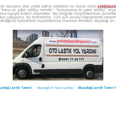
inde olursanız olun yolda kalma sebebiniz ne olursa olsun
yoldalast
"bana en yakın lastikçi nerede", "konumuma en yakın lastikçi" veya "en
ma tuşuyla bizlere ulaşmaktır. Her bölgede müşterilerimizin yorumları
ya çalışıyoruz. Bu hizmetimizi
7/24 açık lastikçi
kapsamında veriyoru
erdiğimiz hizmetlerle müşterilerimizi memnun etmektir. Akçadağ
en 
çadağ Lastik Tamiri
,
Akçadağ En Yakın Lastikçi
,
Akçadağ Lastik Tamir 