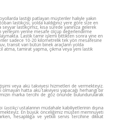
ollarda lastiği patlayan müşteriler haliyle yakın
ban lastikçisi, yolda kaldığınız yere göre size en
a seyyar lastikçimiz, kısa sürede yanınıza gelerek
akın yerleşim yerine mesafe ölçüp değerlendirme
aşmakta. Lastik tamir işlemi bittikten sonra yine en
eriler sadece 10-20 kilometrelik tek yön mesafesine
v, transit vari bütün binek araçların yolda
til atma, tamirat yapma, çıkma veya yeni lastik
işimi veya akü takviyesi hizmetleri de vermekteyiz.
atı olmayan hatta akü takviyesi yapacağı herhangi bir
imizin marka tercihi de göz önünde bulundurularak
bi
lastikçi
ustalarının müdahale kabiliyetlerinin dışına
rmekteyiz. En büyük önceliğimiz müşteri memnuyeti
ken, hesaplılığa ve yetkili servis tercihine dikkat