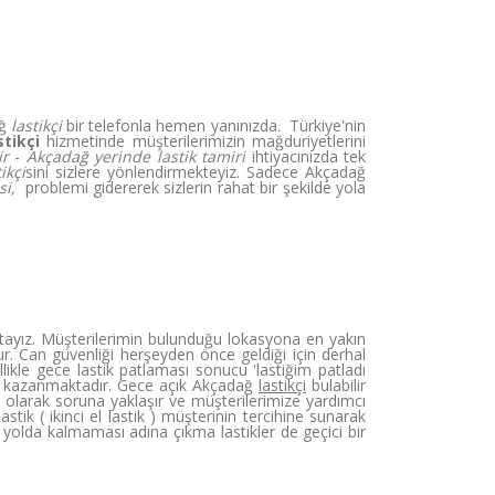
ağ
lastikçi
bir telefonla hemen yanınızda. Türkiye'nin
tikçi
hizmetinde müşterilerimizin mağduriyetlerini
ir
-
Akçadağ yerinde lastik tamiri
ihtiyacınızda tek
ikçi
sini sizlere yönlendirmekteyiz. Sadece Akçadağ
si,
problemi gidererek sizlerin rahat bir şekilde yola
ayız. Müşterilerimin bulunduğu lokasyona en yakın
r. Can güvenliği herşeyden önce geldiği için derhal
kle gece lastik patlaması sonucu 'lastiğim patladı
kazanmaktadır. Gece açık Akçadağ
lastikçi
bulabilir
larak soruna yaklaşır ve müşterilerimize yardımcı
astik ( ikinci el lastik ) müşterinin tercihine sunarak
n yolda kalmaması adına çıkma lastikler de geçici bir