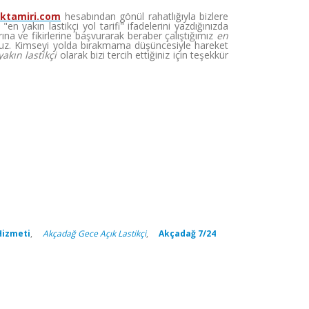
iktamiri.com
hesabından gönül rahatlığıyla bizlere
 yakın lastikçi yol tarifi" ifadelerini yazdığınızda
na ve fikirlerine başvurarak beraber çalıştığımız
en
z. Kimseyi yolda bırakmama düşüncesiyle hareket
yakın lastikçi
olarak bizi tercih ettiğiniz için teşekkür
Hizmeti
,
Akçadağ Gece Açık Lastikçi
,
Akçadağ 7/24