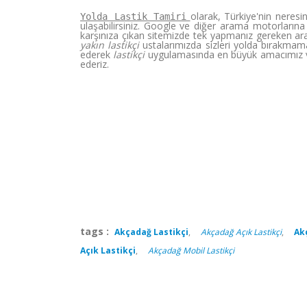
olarak, Türkiye'nin neres
Yolda Lastik Tamiri
ulaşabilirsiniz. Google ve diğer arama motorlarına 
karşınıza çıkan sitemizde tek yapmanız gereken ara
yakın lastikçi
ustalarımızda sizleri yolda bırakmama
ederek
lastikçi
uygulamasında en büyük amacımız v
ederiz.
tags :
Akçadağ Lastikçi
,
Akçadağ Açık Lastikçi
,
Ak
Açık Lastikçi
,
Akçadağ Mobil Lastikçi