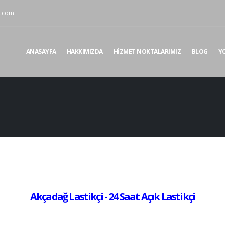
i.com
ANASAYFA
HAKKIMIZDA
HIZMET NOKTALARIMIZ
BLOG
Y
Akçadağ Lastikçi - 24 Saat Açık Lastikçi