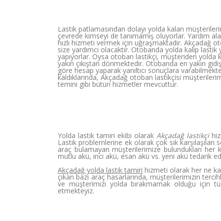
Lastik patlamasından dolayı yolda kalan müşterilerin
çevrede kimseyi de tanımamış oluyorlar. Yardım alaca
hızlı hizmeti vermek için uğraşmaktadır. Akçadağ oto
size yardımcı olacaktır. Otobanda yolda kalıp lastik
yapıyorlar. Oysa otoban lastikçi, müşteriden yolda 
yakın çıkıştan dönmektedir. Otobanda en yakın gidi
göre hesap yaparak yanıltıcı sonuçlara varabilmekted
kaldıklarında, Akçadağ otoban lastikçisi müşterileri
temini gibi bütün hizmetler mevcuttur.
Yolda lastik tamiri ekibi olarak
Akçadağ lastikçi
hiz
Lastik problemlerine ek olarak çok sık karşılaşılan 
araç bulamayan müşterilerimize bulundukları her 
mutlu akü, inci akü, esan akü vs. yeni akü tedarik ed
Akçadağ yolda lastik tamiri
hizmeti olarak her ne ka
çıkan bazı araç hasarlarında, müşterilerimizin ter
ve müşterimizi yolda bırakmamak olduğu için t
etmekteyiz.