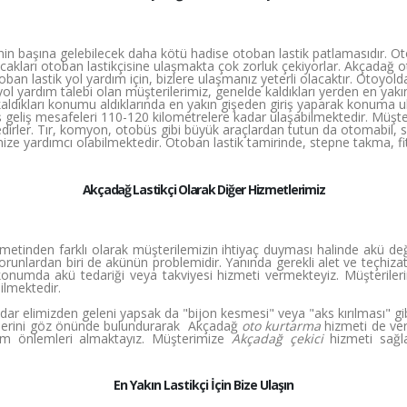
in başına gelebilecek daha kötü hadise otoban lastik patlamasıdır. Otoy
kları otoban lastikçisine ulaşmakta çok zorluk çekiyorlar. Akçadağ oto
ban lastik yol yardım için, bizlere ulaşmanız yeterli olacaktır. Otoyold
 yol yardım talebi olan müşterilerimiz, genelde kaldıkları yerden en y
kaldıkları konumu aldıklarında en yakın gişeden giriş yaparak konuma ul
ş geliş mesafeleri 110-120 kilometrelere kadar ulaşabilmektedir. Müşt
irler. Tır, komyon, otobüs gibi büyük araçlardan tutun da otomabil, su
mize yardımcı olabilmektedir. Otoban lastik tamirinde, stepne takma, fi
Akçadağ Lastikçi Olarak Diğer Hizmetlerimiz
metinden farklı olarak müşterilemizin ihtiyaç duyması halinde akü değ
sorunlardan biri de akünün problemidir. Yanında gerekli alet ve teçhiz
konumda akü tedariği veya takviyesi hizmeti vermekteyiz. Müşteriler
ilmektedir.
dar elimizden geleni yapsak da "bijon kesmesi" veya "aks kırılması" gi
cihlerini göz önünde bulundurarak Akçadağ
oto kurtarma
hizmeti de ve
üm önlemleri almaktayız. Müşterimize
Akçadağ çekici
hizmeti sağlar
En Yakın Lastikçi İçin Bize Ulaşın