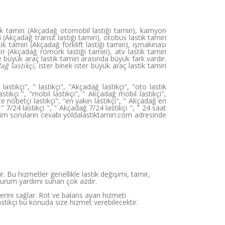
ik tamiri (Akçadağ otomobil lastiği tamiri), kamyon
(Akçadağ transit lastiği tamiri), otobüs lastik tamiri
tik tamiri (Akçadağ forklift lastiği tamiri), işmakinası
iri (Akçadağ römork lastiği tamiri), atv lastik tamiri
e büyük araç lastik tamiri arasında büyük fark vardır.
ağ lastikçi,
ister binek ister büyük araç lastik tamiri
stikçi", " lastikçi", "Akçadağ lastikçi", "oto lastik
stikçi ", "mobil lastikçi", " Akçadağ mobil lastikçi",
ce nöbetçi lastikçi", "en yakın lastikçi", " Akçadağ en
 " 7/24 lastikçi ", " Akçadağ 7/24 lastikçi ", " 24 saat
en tüm soruların cevabı yoldalastiktamiri.com adresinde
. Bu hizmetler genellikle lastik değişimi, tamir,
l durum yardımı sunan çok azdır.
erini sağlar. Rot ve balans ayarı hizmeti
stikçi bu konuda size hizmet verebilecektir.