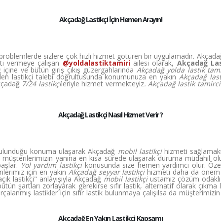
Akçadağ Lastikçi İçin Hemen Arayın!
tüm problemlerde sizlere çok hızlı hizmet götüren bir uygulamadır. Akçad
meti vermeye çalışan
@yoldalastiktamiri
ailesi olarak,
Akçadağ Las
 içine ve bütün giriş çıkış güzergahlarında
Akçadağ yolda lastik tam
elen lastikçi talebi doğrultusunda konumunuza en yakın
Akçadağ last
Akçadağ
7/24 lastikçi
leriyle hizmet vermekteyiz
. Akçadağ lastik tamirci
Akçadağ Lastikçi Nasıl Hizmet Verir ?
n bulunduğu konuma ulaşarak Akçadağ
mobil lastikçi
hizmeti sağlamakt
a müşterilerimizin yanına en kısa sürede ulaşarak duruma müdahil olu
başlar.
Yol yardım lastikçi
konusunda size hemen yardımcı olur. Özelli
ilerimiz için en yakın
Akçadağ seyyar lastikçi
hizmeti daha da önem 
ık lastikçi" anlayışıyla Akçadağ
mobil lastikçi
ustamız çözüm odaklı o
ütün şartları zorlayarak gerekirse sıfır lastik, alternatif olarak çıkma l
rçalanmış lastikler için sıfır lastik bulunmaya çalışılsa da müşterimizi
Akçadağ En Yakın Lastikçi Kapsamı