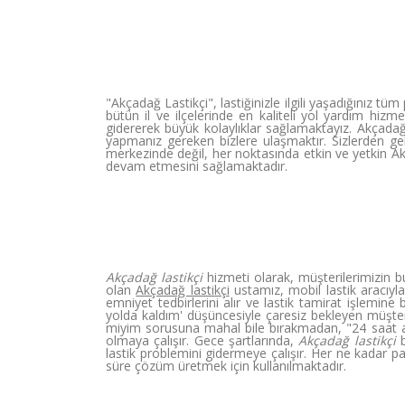
"Akçadağ Lastikçi", lastiğinizle ilgili yaşadığınız 
bütün il ve ilçelerinde en kaliteli yol yardım hiz
gidererek büyük kolaylıklar sağlamaktayız. Akçadağ
yapmanız gereken bizlere ulaşmaktır. Sizlerden g
merkezinde değil, her noktasında etkin ve yetkin 
devam etmesini sağlamaktadır.
Akçadağ lastikçi
hizmeti olarak, müşterilerimizi
olan
Akçadağ lastikçi
ustamız, mobil lastik aracıyl
emniyet tedbirlerini alır ve lastik tamirat işlemine 
yolda kaldım' düşüncesiyle çaresiz bekleyen müşter
miyim sorusuna mahal bile bırakmadan, "24 saat aç
olmaya çalışır. Gece şartlarında,
Akçadağ lastikçi
b
lastik problemini gidermeye çalışır. Her ne kadar pa
süre çözüm üretmek için kullanılmaktadır.