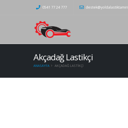
0541 77 24 777
destek@yoldalastiktamir
Akçadağ Lastikçi
ANASAYFA
AKÇADAĞ LASTIKÇI