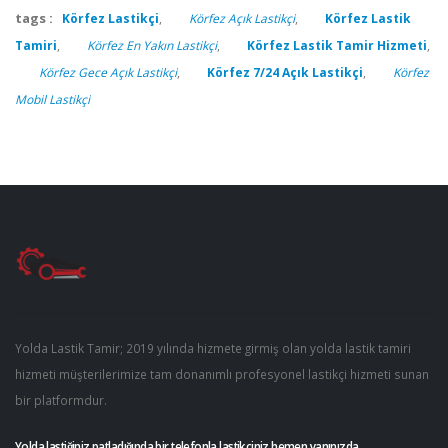
tags :
Körfez Lastikçi
,
Körfez Açık Lastikçi
,
Körfez Lastik
Tamiri
,
Körfez En Yakın Lastikçi
,
Körfez Lastik Tamir Hizmeti
,
Körfez Gece Açık Lastikçi
,
Körfez 7/24 Açık Lastikçi
,
Körfez
Mobil Lastikçi
Yolda Lastik Tamir; 2019 yılında hizmete girmiş olan yolda lastik tamiri
hizmeti müşterilerimize tam donanımlı profesyonel lastikçi hizmeti sunan
bir platformdur.
Yolda lastiğiniz patladığında bir telefonla lastikçiniz hemen yanınızda.