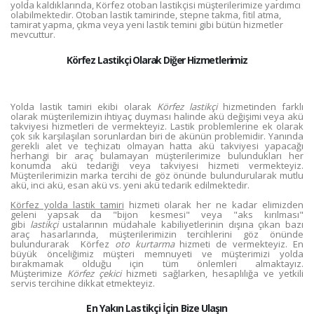
yolda kaldıklarında, Körfez otoban lastikçisi müşterilerimize yardımcı
olabilmektedir. Otoban lastik tamirinde, stepne takma, fitil atma,
tamirat yapma, çıkma veya yeni lastik temini gibi bütün hizmetler
mevcuttur.
Körfez Lastikçi Olarak Diğer Hizmetlerimiz
Yolda lastik tamiri ekibi olarak
Körfez lastikçi
hizmetinden farklı
olarak müşterilemizin ihtiyaç duyması halinde akü değişimi veya akü
takviyesi hizmetleri de vermekteyiz. Lastik problemlerine ek olarak
çok sık karşılaşılan sorunlardan biri de akünün problemidir. Yanında
gerekli alet ve teçhizatı olmayan hatta akü takviyesi yapacağı
herhangi bir araç bulamayan müşterilerimize bulundukları her
konumda akü tedariği veya takviyesi hizmeti vermekteyiz.
Müşterilerimizin marka tercihi de göz önünde bulundurularak mutlu
akü, inci akü, esan akü vs. yeni akü tedarik edilmektedir.
Körfez yolda lastik tamiri
hizmeti olarak her ne kadar elimizden
geleni yapsak da "bijon kesmesi" veya "aks kırılması"
gibi
lastikçi
ustalarının müdahale kabiliyetlerinin dışına çıkan bazı
araç hasarlarında, müşterilerimizin tercihlerini göz önünde
bulundurarak Körfez
oto kurtarma
hizmeti de vermekteyiz. En
büyük önceliğimiz müşteri memnuyeti ve müşterimizi yolda
bırakmamak olduğu için tüm önlemleri almaktayız.
Müşterimize
Körfez çekici
hizmeti sağlarken, hesaplılığa ve yetkili
servis tercihine dikkat etmekteyiz.
En Yakın Lastikçi İçin Bize Ulaşın