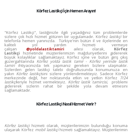
Körfez Lastikçi İçin Hemen Arayın!
"Körfez Lastikçi", lastiğinizle ilgili yaşadığınız tüm problemlerde
sizlere çok hızlı hizmet götüren bir uygulamadır. Körfez
lastikçi
bir
telefonla hemen yanınızda. Türkiye'nin bütün il ve ilçelerinde en
kaliteli yol yardım hizmeti vermeye
çalışan
@yoldalastiktamiri
ailesi olarak,
Körfez
Lastikçi
hizmetinde müşterilerimizin mağduriyetlerini gidererek
büyük kolaylıklar sağlamaktayız. Körfez içine ve bütün giriş çıkış
güzergahlarında
Körfez yolda lastik tamir
-
Körfez yerinde lastik
tamiri
ihtiyacınızda tek yapmanız gereken bizlere ulaşmaktır.
Sizlerden gelen lastikçi talebi doğrultusunda konumunuza en
yakın
Körfez lastikçi
sini sizlere yönlendirmekteyiz. Sadece Körfez
merkezinde değil, her noktasında etkin ve yetkin Körfez
7/24
lastikçi
leriyle hizmet vermekteyiz
. Körfez lastik tamircisi,
problemi
gidererek sizlerin rahat bir şekilde yola devam etmesini
sağlamaktadır.
Körfez Lastikçi Nasıl Hizmet Verir ?
Körfez lastikçi
hizmeti olarak, müşterilerimizin bulunduğu konuma
ulaşarak Körfez
mobil lastikçi
hizmeti sağlamaktayız. Müşterilerimin