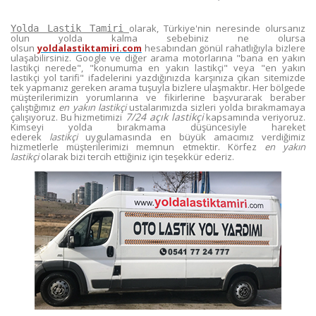
olarak, Türkiye'nin neresinde olursanız
Yolda Lastik Tamiri
olun yolda kalma sebebiniz ne olursa
olsun
yoldalastiktamiri.com
hesabından gönül rahatlığıyla bizlere
ulaşabilirsiniz. Google ve diğer arama motorlarına "bana en yakın
lastikçi nerede", "konumuma en yakın lastikçi" veya "en yakın
lastikçi yol tarifi" ifadelerini yazdığınızda karşınıza çıkan sitemizde
tek yapmanız gereken arama tuşuyla bizlere ulaşmaktır. Her bölgede
müşterilerimizin yorumlarına ve fikirlerine başvurarak beraber
çalıştığımız
en yakın lastikçi
ustalarımızda sizleri yolda bırakmamaya
7/24 açık lastikçi
çalışıyoruz. Bu hizmetimizi
kapsamında veriyoruz.
Kimseyi yolda bırakmama düşüncesiyle hareket
ederek
lastikçi
uygulamasında en büyük amacımız verdiğimiz
hizmetlerle müşterilerimizi memnun etmektir. Körfez
en yakın
lastikçi
olarak bizi tercih ettiğiniz için teşekkür ederiz.