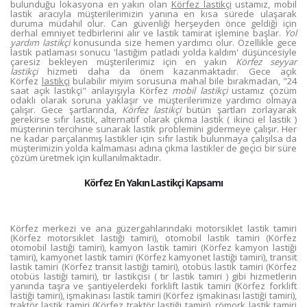
bulunduğu lokasyona en yakın olan
Körfez lastikçi
ustamız, mobil
lastik aracıyla müşterilerimizin yanına en kısa sürede ulaşarak
duruma müdahil olur. Can güvenliği herşeyden önce geldiği için
derhal emniyet tedbirlerini alır ve lastik tamirat işlemine başlar.
Yol
yardım lastikçi
konusunda size hemen yardımcı olur. Özellikle gece
lastik patlaması sonucu 'lastiğim patladı yolda kaldım' düşüncesiyle
çaresiz bekleyen müşterilerimiz için en yakın
Körfez seyyar
lastikçi
hizmeti daha da önem kazanmaktadır. Gece açık
Körfez
lastikçi
bulabilir miyim sorusuna mahal bile bırakmadan, "24
saat açık lastikçi" anlayışıyla Körfez
mobil lastikçi
ustamız çözüm
odaklı olarak soruna yaklaşır ve müşterilerimize yardımcı olmaya
çalışır. Gece şartlarında,
Körfez lastikçi
bütün şartları zorlayarak
gerekirse sıfır lastik, alternatif olarak çıkma lastik ( ikinci el lastik )
müşterinin tercihine sunarak lastik problemini gidermeye çalışır. Her
ne kadar parçalanmış lastikler için sıfır lastik bulunmaya çalışılsa da
müşterimizin yolda kalmaması adına çıkma lastikler de geçici bir süre
çözüm üretmek için kullanılmaktadır.
Körfez En Yakın Lastikçi Kapsamı
Körfez merkezi ve ana güzergahlarındaki motorsiklet lastik tamiri
(Körfez motorsiklet lastiği tamiri), otomobil lastik tamiri (Körfez
otomobil lastiği tamiri), kamyon lastik tamiri (Körfez kamyon lastiği
tamiri), kamyonet lastik tamiri (Körfez kamyonet lastiği tamiri), transit
lastik tamiri (Körfez transit lastiği tamiri), otobüs lastik tamiri (Körfez
otobüs lastiği tamiri), tır lastikçisi ( tır lastik tamiri ) gibi hizmetlerin
yanında taşra ve şantiyelerdeki forklift lastik tamiri (Körfez forklift
lastiği tamiri), işmakinası lastik tamiri (Körfez işmakinası lastiği tamiri),
traktör lastik tamiri (Körfez traktör lastiği tamiri), römork lastik tamiri