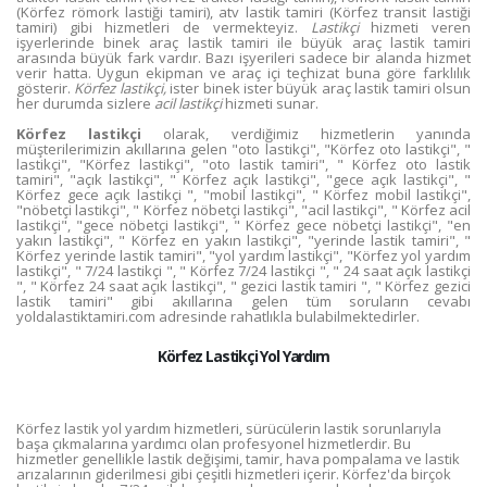
(Körfez römork lastiği tamiri), atv lastik tamiri (Körfez transit lastiği
tamiri) gibi hizmetleri de vermekteyiz.
Lastikçi
hizmeti veren
işyerlerinde binek araç lastik tamiri ile büyük araç lastik tamiri
arasında büyük fark vardır. Bazı işyerileri sadece bir alanda hizmet
verir hatta. Uygun ekipman ve araç içi teçhizat buna göre farklılık
gösterir.
Körfez lastikçi,
ister binek ister büyük araç lastik tamiri olsun
her durumda sizlere
acil lastikçi
hizmeti sunar.
Körfez lastikçi
olarak, verdiğimiz hizmetlerin yanında
müşterilerimizin akıllarına gelen "oto lastikçi", "Körfez oto lastikçi", "
lastikçi", "Körfez lastikçi", "oto lastik tamiri", " Körfez oto lastik
tamiri", "açık lastikçi", " Körfez açık lastikçi", "gece açık lastikçi", "
Körfez gece açık lastikçi ", "mobil lastikçi", " Körfez mobil lastikçi",
"nöbetçi lastikçi", " Körfez nöbetçi lastikçi", "acil lastikçi", " Körfez acil
lastikçi", "gece nöbetçi lastikçi", " Körfez gece nöbetçi lastikçi", "en
yakın lastikçi", " Körfez en yakın lastikçi", "yerinde lastik tamiri", "
Körfez yerinde lastik tamiri", "yol yardım lastikçi", "Körfez yol yardım
lastikçi", " 7/24 lastikçi ", " Körfez 7/24 lastikçi ", " 24 saat açık lastikçi
", " Körfez 24 saat açık lastikçi", " gezici lastik tamiri ", " Körfez gezici
lastik tamiri" gibi akıllarına gelen tüm soruların cevabı
yoldalastiktamiri.com adresinde rahatlıkla bulabilmektedirler.
Körfez Lastikçi Yol Yardım
Körfez lastik yol yardım hizmetleri, sürücülerin lastik sorunlarıyla
başa çıkmalarına yardımcı olan profesyonel hizmetlerdir. Bu
hizmetler genellikle lastik değişimi, tamir, hava pompalama ve lastik
arızalarının giderilmesi gibi çeşitli hizmetleri içerir. Körfez'da birçok