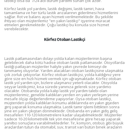
lastikçi olsa da 7/24 acil durum yardımı sunan çok azdır.
Körfez lastik yol yardımı, lastik değişimi, lastik tamiri, hava
tamamlama ve her türlü lastik arızalarının giderilmesi hizmetlerini
sağlar. Rot ve balans ayarı hizmeti verilmemektedir. Bu şekilde
ihtiyacı olan müşterilemiz "en yakın lastikçi" işyerine müracat
etmeleri gerekmektedir. Çoğu lastikçi bu konuda size hizmet
verebilecektir.
Körfez Otoban Lastikçi
Lastik patlamasından dolayı yolda kalan müşterilerinin başına
gelebilecek daha kötü hadise otoban lastik patlamasıdır. Otoyollarda
lastiği patlayan müşteriler haliyle yakın çevrede kimseyi de
tanımamış oluyorlar. Yardım alacakları otoban lastikçisine ulaşmakta
çok zorluk çekiyorlar. Körfez otoban lastikçisi, yolda kaldığınız yere
göre size en hızlı hizmeti vermek için uğraşmaktadır. Körfez otoban
lastik yol yardım için, bizlere ulaşmanız yeterli olacaktır. Otoyolda
seyyar lastikçimiz, kısa sürede yanınıza gelerek size yardımcı
olacaktır. Otobanda yolda kalıp lastik yol yardım talebi olan
müşterilerimiz, genelde kaldıkları yerden en yakın yerleşim yerine
mesafe ölçüp değerlendirme yapıyorlar. Oysa otoban lastikçi,
müşteriden yolda kaldıkları konumu aldıklarında en yakın gişeden
giriş yaparak konuma ulaşmakta. Lastik tamir işlemi bittikten sonra
yine en yakın çıkıştan dönmektedir. Otobanda en yakın gidiş geliş
mesafeleri 110-120 kilometrelere kadar ulaşabilmektedir. Müşteriler
sadece 10-20 kilometrelik tek yön mesafesine göre hesap yaparak
yanıltıcı sonuçlara varabilmektedirler. Tır, komyon, otobüs gibi büyük
araçlardan tutun da otomabil, suv, transit vari bütün binek araçların