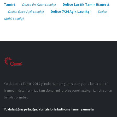
Tamiri
,
Delice En Yakın Lastikçi
,
Delice Lastik Tamir Hizmeti
,
Delice Gece Açık Lastikçi
,
Delice 7/24 Açık Lastikçi
,
Delice
Mobil Lastikçi
Yolda Lastik Tamir; 2019 yılında hizmete girmiş olan yolda lastik tamiri
hizmeti müşterilerimize tam donanımlı profesyonel lastikçi hizmeti sunan
bir platformdur.
Yolda lastiğiniz patladığında bir telefonla lastikçiniz hemen yanınızda.