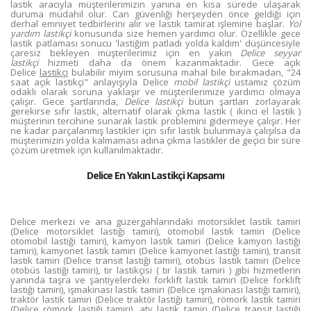
lastik aracıyla müşterilerimizin yanına en kısa sürede ulaşarak
duruma müdahil olur. Can güvenliği herşeyden önce geldiği için
derhal emniyet tedbirlerini alır ve lastik tamirat işlemine başlar.
Yol
yardım lastikçi
konusunda size hemen yardımcı olur. Özellikle gece
lastik patlaması sonucu 'lastiğim patladı yolda kaldım' düşüncesiyle
çaresiz bekleyen müşterilerimiz için en yakın
Delice seyyar
lastikçi
hizmeti daha da önem kazanmaktadır. Gece açık
Delice
lastikçi
bulabilir miyim sorusuna mahal bile bırakmadan, "24
saat açık lastikçi" anlayışıyla Delice
mobil lastikçi
ustamız çözüm
odaklı olarak soruna yaklaşır ve müşterilerimize yardımcı olmaya
çalışır. Gece şartlarında,
Delice lastikçi
bütün şartları zorlayarak
gerekirse sıfır lastik, alternatif olarak çıkma lastik ( ikinci el lastik )
müşterinin tercihine sunarak lastik problemini gidermeye çalışır. Her
ne kadar parçalanmış lastikler için sıfır lastik bulunmaya çalışılsa da
müşterimizin yolda kalmaması adına çıkma lastikler de geçici bir süre
çözüm üretmek için kullanılmaktadır.
Delice En Yakın Lastikçi Kapsamı
Delice merkezi ve ana güzergahlarındaki motorsiklet lastik tamiri
(Delice motorsiklet lastiği tamiri), otomobil lastik tamiri (Delice
otomobil lastiği tamiri), kamyon lastik tamiri (Delice kamyon lastiği
tamiri), kamyonet lastik tamiri (Delice kamyonet lastiği tamiri), transit
lastik tamiri (Delice transit lastiği tamiri), otobüs lastik tamiri (Delice
otobüs lastiği tamiri), tır lastikçisi ( tır lastik tamiri ) gibi hizmetlerin
yanında taşra ve şantiyelerdeki forklift lastik tamiri (Delice forklift
lastiği tamiri), işmakinası lastik tamiri (Delice işmakinası lastiği tamiri),
traktör lastik tamiri (Delice traktör lastiği tamiri), römork lastik tamiri
(Delice römork lastiği tamiri), atv lastik tamiri (Delice transit lastiği