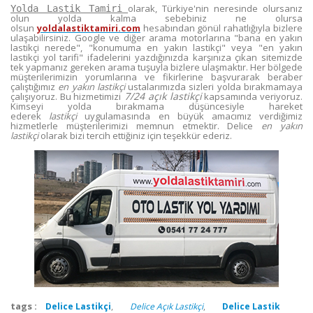
olarak, Türkiye'nin neresinde olursanız
Yolda Lastik Tamiri
olun yolda kalma sebebiniz ne olursa
olsun
yoldalastiktamiri.com
hesabından gönül rahatlığıyla bizlere
ulaşabilirsiniz. Google ve diğer arama motorlarına "bana en yakın
lastikçi nerede", "konumuma en yakın lastikçi" veya "en yakın
lastikçi yol tarifi" ifadelerini yazdığınızda karşınıza çıkan sitemizde
tek yapmanız gereken arama tuşuyla bizlere ulaşmaktır. Her bölgede
müşterilerimizin yorumlarına ve fikirlerine başvurarak beraber
çalıştığımız
en yakın lastikçi
ustalarımızda sizleri yolda bırakmamaya
7/24 açık lastikçi
çalışıyoruz. Bu hizmetimizi
kapsamında veriyoruz.
Kimseyi yolda bırakmama düşüncesiyle hareket
ederek
lastikçi
uygulamasında en büyük amacımız verdiğimiz
hizmetlerle müşterilerimizi memnun etmektir. Delice
en yakın
lastikçi
olarak bizi tercih ettiğiniz için teşekkür ederiz.
tags :
Delice Lastikçi
,
Delice Açık Lastikçi
,
Delice Lastik