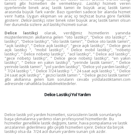
tamiri) gibi hizmetleri de vermekteyiz.
Lastikçi
hizmeti veren
işyerlerinde binek araç lastik tamiri ile büyük araç lastik tamiri
arasında büyük fark vardır. Bazı işyerileri sadece bir alanda hizmet
verir hatta. Uygun ekipman ve araç içi teçhizat buna göre farklılık
gösterir.
Delice lastikçi,
ister binek ister büyük araç lastik tamiri olsun
her durumda sizlere
acil lastikçi
hizmeti sunar.
Delice lastikçi
olarak, verdiğimiz hizmetlerin yanında
müşterilerimizin akıllarına gelen "oto lastikçi", "Delice oto lastikçi", "
lastikçi", "Delice lastikçi", "oto lastik tamiri", " Delice oto lastik tamiri",
"açık lastikçi", " Delice açık lastikçi", "gece açık lastikçi", " Delice gece
açık lastikçi ", "mobil lastikçi", " Delice mobil lastikçi", "nöbetçi
lastikçi", " Delice nöbetçi lastikçi", "acil lastikçi", " Delice acil lastikçi",
"gece nöbetçi lastikçi", " Delice gece nöbetçi lastikçi", "en yakın
lastikçi", " Delice en yakın lastikçi", "yerinde lastik tamiri", " Delice
yerinde lastik tamiri", "yol yardım lastikçi", "Delice yol yardım lastikçi",
" 7/24 lastikçi ", " Delice 7/24 lastikçi ", " 24 saat açık lastikçi ", " Delice
24 saat açık lastikçi", " gezici lastik tamiri ", " Delice gezici lastik tamiri"
gibi akıllarına gelen tüm soruların cevabı yoldalastiktamiri.com
adresinde rahatlıkla bulabilmektedirler.
Delice Lastikçi Yol Yardım
Delice lastik yol yardım hizmetleri, sürücülerin lastik sorunlarıyla
başa çıkmalarına yardımcı olan profesyonel hizmetlerdir. Bu
hizmetler genellikle lastik değişimi, tamir, hava pompalama ve lastik
arızalarının giderilmesi gibi çeşitli hizmetleri içerir. Delice'da birçok
lastikçi olsa da 7/24 acil durum yardımı sunan çok azdır.