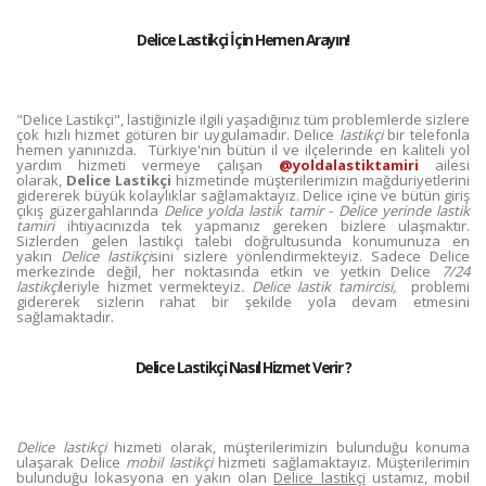
Delice Lastikçi İçin Hemen Arayın!
"Delice Lastikçi", lastiğinizle ilgili yaşadığınız tüm problemlerde sizlere
çok hızlı hizmet götüren bir uygulamadır. Delice
lastikçi
bir telefonla
hemen yanınızda. Türkiye'nin bütün il ve ilçelerinde en kaliteli yol
yardım hizmeti vermeye çalışan
@yoldalastiktamiri
ailesi
olarak,
Delice Lastikçi
hizmetinde müşterilerimizin mağduriyetlerini
gidererek büyük kolaylıklar sağlamaktayız. Delice içine ve bütün giriş
çıkış güzergahlarında
Delice yolda lastik tamir
-
Delice yerinde lastik
tamiri
ihtiyacınızda tek yapmanız gereken bizlere ulaşmaktır.
Sizlerden gelen lastikçi talebi doğrultusunda konumunuza en
yakın
Delice lastikçi
sini sizlere yönlendirmekteyiz. Sadece Delice
merkezinde değil, her noktasında etkin ve yetkin Delice
7/24
lastikçi
leriyle hizmet vermekteyiz
. Delice lastik tamircisi,
problemi
gidererek sizlerin rahat bir şekilde yola devam etmesini
sağlamaktadır.
Delice Lastikçi Nasıl Hizmet Verir ?
Delice lastikçi
hizmeti olarak, müşterilerimizin bulunduğu konuma
ulaşarak Delice
mobil lastikçi
hizmeti sağlamaktayız. Müşterilerimin
bulunduğu lokasyona en yakın olan
Delice lastikçi
ustamız, mobil