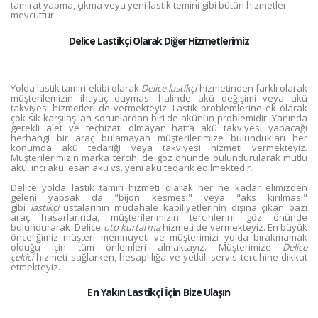
tamirat yapma, çıkma veya yeni lastik temini gibi bütün hizmetler
mevcuttur.
Delice Lastikçi Olarak Diğer Hizmetlerimiz
Yolda lastik tamiri ekibi olarak
Delice lastikçi
hizmetinden farklı olarak
müşterilemizin ihtiyaç duyması halinde akü değişimi veya akü
takviyesi hizmetleri de vermekteyiz. Lastik problemlerine ek olarak
çok sık karşılaşılan sorunlardan biri de akünün problemidir. Yanında
gerekli alet ve teçhizatı olmayan hatta akü takviyesi yapacağı
herhangi bir araç bulamayan müşterilerimize bulundukları her
konumda akü tedariği veya takviyesi hizmeti vermekteyiz.
Müşterilerimizin marka tercihi de göz önünde bulundurularak mutlu
akü, inci akü, esan akü vs. yeni akü tedarik edilmektedir.
Delice yolda lastik tamiri
hizmeti olarak her ne kadar elimizden
geleni yapsak da "bijon kesmesi" veya "aks kırılması"
gibi
lastikçi
ustalarının müdahale kabiliyetlerinin dışına çıkan bazı
araç hasarlarında, müşterilerimizin tercihlerini göz önünde
bulundurarak Delice
oto kurtarma
hizmeti de vermekteyiz. En büyük
önceliğimiz müşteri memnuyeti ve müşterimizi yolda bırakmamak
olduğu için tüm önlemleri almaktayız. Müşterimize
Delice
çekici
hizmeti sağlarken, hesaplılığa ve yetkili servis tercihine dikkat
etmekteyiz.
En Yakın Lastikçi İçin Bize Ulaşın