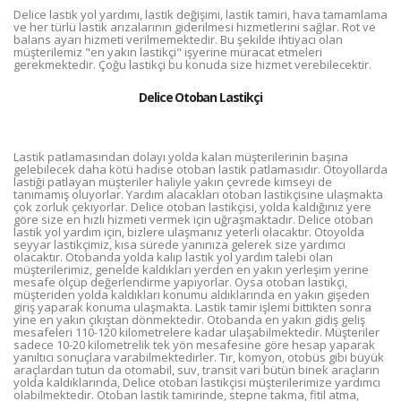
Delice lastik yol yardımı, lastik değişimi, lastik tamiri, hava tamamlama
ve her türlü lastik arızalarının giderilmesi hizmetlerini sağlar. Rot ve
balans ayarı hizmeti verilmemektedir. Bu şekilde ihtiyacı olan
müşterilemiz "en yakın lastikçi" işyerine müracat etmeleri
gerekmektedir. Çoğu lastikçi bu konuda size hizmet verebilecektir.
Delice Otoban Lastikçi
Lastik patlamasından dolayı yolda kalan müşterilerinin başına
gelebilecek daha kötü hadise otoban lastik patlamasıdır. Otoyollarda
lastiği patlayan müşteriler haliyle yakın çevrede kimseyi de
tanımamış oluyorlar. Yardım alacakları otoban lastikçisine ulaşmakta
çok zorluk çekiyorlar. Delice otoban lastikçisi, yolda kaldığınız yere
göre size en hızlı hizmeti vermek için uğraşmaktadır. Delice otoban
lastik yol yardım için, bizlere ulaşmanız yeterli olacaktır. Otoyolda
seyyar lastikçimiz, kısa sürede yanınıza gelerek size yardımcı
olacaktır. Otobanda yolda kalıp lastik yol yardım talebi olan
müşterilerimiz, genelde kaldıkları yerden en yakın yerleşim yerine
mesafe ölçüp değerlendirme yapıyorlar. Oysa otoban lastikçi,
müşteriden yolda kaldıkları konumu aldıklarında en yakın gişeden
giriş yaparak konuma ulaşmakta. Lastik tamir işlemi bittikten sonra
yine en yakın çıkıştan dönmektedir. Otobanda en yakın gidiş geliş
mesafeleri 110-120 kilometrelere kadar ulaşabilmektedir. Müşteriler
sadece 10-20 kilometrelik tek yön mesafesine göre hesap yaparak
yanıltıcı sonuçlara varabilmektedirler. Tır, komyon, otobüs gibi büyük
araçlardan tutun da otomabil, suv, transit vari bütün binek araçların
yolda kaldıklarında, Delice otoban lastikçisi müşterilerimize yardımcı
olabilmektedir. Otoban lastik tamirinde, stepne takma, fitil atma,