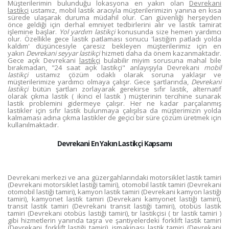
Müşterilerimin bulunduğu lokasyona en yakın olan
Devrekani
lastikçi
ustamız, mobil lastik aracıyla müşterilerimizin yanına en kısa
sürede ulaşarak duruma müdahil olur. Can güvenliği herşeyden
önce geldiği için derhal emniyet tedbirlerini alır ve lastik tamirat
işlemine başlar.
Yol yardım lastikçi
konusunda size hemen yardımcı
olur. Özellikle gece lastik patlaması sonucu 'lastiğim patladı yolda
kaldım' düşüncesiyle çaresiz bekleyen müşterilerimiz için en
yakın
Devrekani seyyar lastikçi
hizmeti daha da önem kazanmaktadır.
Gece açık Devrekani
lastikçi
bulabilir miyim sorusuna mahal bile
bırakmadan, "24 saat açık lastikçi" anlayışıyla Devrekani
mobil
lastikçi
ustamız çözüm odaklı olarak soruna yaklaşır ve
müşterilerimize yardımcı olmaya çalışır. Gece şartlarında,
Devrekani
lastikçi
bütün şartları zorlayarak gerekirse sıfır lastik, alternatif
olarak çıkma lastik ( ikinci el lastik ) müşterinin tercihine sunarak
lastik problemini gidermeye çalışır. Her ne kadar parçalanmış
lastikler için sıfır lastik bulunmaya çalışılsa da müşterimizin yolda
kalmaması adına çıkma lastikler de geçici bir süre çözüm üretmek için
kullanılmaktadır.
Devrekani En Yakın Lastikçi Kapsamı
Devrekani merkezi ve ana güzergahlarındaki motorsiklet lastik tamiri
(Devrekani motorsiklet lastiği tamiri), otomobil lastik tamiri (Devrekani
otomobil lastiği tamiri), kamyon lastik tamiri (Devrekani kamyon lastiği
tamiri), kamyonet lastik tamiri (Devrekani kamyonet lastiği tamiri),
transit lastik tamiri (Devrekani transit lastiği tamiri), otobüs lastik
tamiri (Devrekani otobüs lastiği tamiri), tır lastikçisi ( tır lastik tamiri )
gibi hizmetlerin yanında taşra ve şantiyelerdeki forklift lastik tamiri
(Devrekani forklift lastiği tamiri), işmakinası lastik tamiri (Devrekani