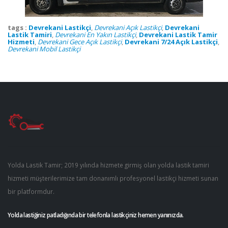
tags :
Devrekani Lastikçi
,
Devrekani Açık Lastikçi
,
Devrekani
Lastik Tamiri
,
Devrekani En Yakın Lastikçi
,
Devrekani Lastik Tamir
Hizmeti
,
Devrekani Gece Açık Lastikçi
,
Devrekani 7/24 Açık Lastikçi
,
Devrekani Mobil Lastikçi
Yolda Lastik Tamir; 2019 yılında hizmete girmiş olan yolda lastik tamiri
hizmeti müşterilerimize tam donanımlı profesyonel lastikçi hizmeti sunan
bir platformdur.
Yolda lastiğiniz patladığında bir telefonla lastikçiniz hemen yanınızda.