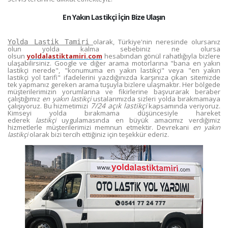
En Yakın Lastikçi İçin Bize Ulaşın
olarak, Türkiye'nin neresinde olursanız
Yolda Lastik Tamiri
olun yolda kalma sebebiniz ne olursa
olsun
yoldalastiktamiri.com
hesabından gönül rahatlığıyla bizlere
ulaşabilirsiniz. Google ve diğer arama motorlarına "bana en yakın
lastikçi nerede", "konumuma en yakın lastikçi" veya "en yakın
lastikçi yol tarifi" ifadelerini yazdığınızda karşınıza çıkan sitemizde
tek yapmanız gereken arama tuşuyla bizlere ulaşmaktır. Her bölgede
müşterilerimizin yorumlarına ve fikirlerine başvurarak beraber
çalıştığımız
en yakın lastikçi
ustalarımızda sizleri yolda bırakmamaya
7/24 açık lastikçi
çalışıyoruz. Bu hizmetimizi
kapsamında veriyoruz.
Kimseyi yolda bırakmama düşüncesiyle hareket
ederek
lastikçi
uygulamasında en büyük amacımız verdiğimiz
hizmetlerle müşterilerimizi memnun etmektir. Devrekani
en yakın
lastikçi
olarak bizi tercih ettiğiniz için teşekkür ederiz.