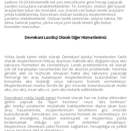
sadece 10-20 kilometrelik tek yön mesafesine göre hesap yaparak
yanıltıcı sonuçlara varabilmektedirler. Tır, komyon, otobüs gibi büyük
araçlardan tutun da otomabil, suv, transit vari bütün binek araçların
yolda kaldıklarında, Devrekani otoban lastikçisi müşterilerimize
yardımcı olabilmektedir. Otoban lastik tamirinde, stepne takma, fitil
atma, tamirat yapma, çıkma veya yeni lastik temini gibi bütün
hizmetler mevcuttur.
Devrekani Lastikçi Olarak Diğer Hizmetlerimiz
Yolda lastik tamiri ekibi olarak
Devrekani lastikçi
hizmetinden farklı
olarak müşterilemizin ihtiyaç duyması halinde akü değişimi veya akü
takviyesi hizmetleri de vermekteyiz. Lastik problemlerine ek olarak
çok sık karşılaşılan sorunlardan biri de akünün problemidir. Yanında
gerekli alet ve teçhizatı olmayan hatta akü takviyesi yapacağı
herhangi bir araç bulamayan müşterilerimize bulundukları her
konumda akü tedariği veya takviyesi hizmeti vermekteyiz.
Müşterilerimizin marka tercihi de göz önünde bulundurularak mutlu
akü, inci akü, esan akü vs. yeni akü tedarik edilmektedir.
Devrekani yolda lastik tamiri
hizmeti olarak her ne kadar elimizden
geleni yapsak da "bijon kesmesi" veya "aks kırılması"
gibi
lastikçi
ustalarının müdahale kabiliyetlerinin dışına çıkan bazı
araç hasarlarında, müşterilerimizin tercihlerini göz önünde
bulundurarak Devrekani
oto kurtarma
hizmeti de vermekteyiz. En
büyük önceliğimiz müşteri memnuyeti ve müşterimizi yolda
bırakmamak olduğu için tüm önlemleri almaktayız.
Müşterimize
Devrekani çekici
hizmeti sağlarken, hesaplılığa ve yetkili
servis tercihine dikkat etmekteyiz.