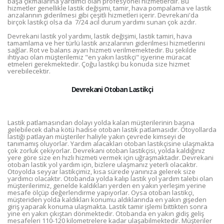
başa çıkmalarına yardımcı olan profesyonel hizmetlerdir. Bu
hizmetler genellikle lastik değişimi, tamir, hava pompalama ve lastik
arızalarının giderilmesi gibi çeşitli hizmetleri içerir. Devrekani'da
birçok lastikçi olsa da 7/24 acil durum yardımı sunan çok azdır.
Devrekani lastik yol yardımı, lastik değişimi, lastik tamiri, hava
tamamlama ve her türlü lastik arızalarının giderilmesi hizmetlerini
sağlar. Rot ve balans ayarı hizmeti verilmemektedir. Bu şekilde
ihtiyacı olan müşterilemiz "en yakın lastikçi" işyerine müracat
etmeleri gerekmektedir. Çoğu lastikçi bu konuda size hizmet
verebilecektir.
Devrekani Otoban Lastikçi
Lastik patlamasından dolayı yolda kalan müşterilerinin başına
gelebilecek daha kötü hadise otoban lastik patlamasıdır. Otoyollarda
lastiği patlayan müşteriler haliyle yakın çevrede kimseyi de
tanımamış oluyorlar. Yardım alacakları otoban lastikçisine ulaşmakta
çok zorluk çekiyorlar. Devrekani otoban lastikçisi, yolda kaldığınız
yere göre size en hızlı hizmeti vermek için uğraşmaktadır. Devrekani
otoban lastik yol yardım için, bizlere ulaşmanız yeterli olacaktır.
Otoyolda seyyar lastikçimiz, kısa sürede yanınıza gelerek size
yardımcı olacaktır. Otobanda yolda kalıp lastik yol yardım talebi olan
müşterilerimiz, genelde kaldıkları yerden en yakın yerleşim yerine
mesafe ölçüp değerlendirme yapıyorlar. Oysa otoban lastikçi,
müşteriden yolda kaldıkları konumu aldıklarında en yakın gişeden
giriş yaparak konuma ulaşmakta. Lastik tamir işlemi bittikten sonra
yine en yakın çıkıştan dönmektedir. Otobanda en yakın gidiş geliş
mesafeleri 110-120 kilometrelere kadar ulaşabilmektedir. Müşteriler