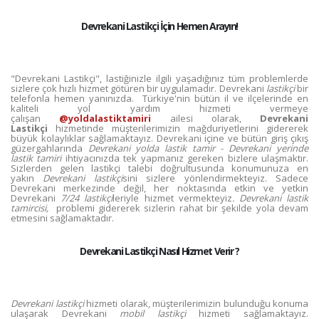
Devrekani Lastikçi İçin Hemen Arayın!
"Devrekani Lastikçi", lastiğinizle ilgili yaşadığınız tüm problemlerde
sizlere çok hızlı hizmet götüren bir uygulamadır. Devrekani
lastikçi
bir
telefonla hemen yanınızda. Türkiye'nin bütün il ve ilçelerinde en
kaliteli yol yardım hizmeti vermeye
çalışan
@yoldalastiktamiri
ailesi olarak,
Devrekani
Lastikçi
hizmetinde müşterilerimizin mağduriyetlerini gidererek
büyük kolaylıklar sağlamaktayız. Devrekani içine ve bütün giriş çıkış
güzergahlarında
Devrekani yolda lastik tamir
-
Devrekani yerinde
lastik tamiri
ihtiyacınızda tek yapmanız gereken bizlere ulaşmaktır.
Sizlerden gelen lastikçi talebi doğrultusunda konumunuza en
yakın
Devrekani lastikçi
sini sizlere yönlendirmekteyiz. Sadece
Devrekani merkezinde değil, her noktasında etkin ve yetkin
Devrekani
7/24 lastikçi
leriyle hizmet vermekteyiz
. Devrekani lastik
tamircisi,
problemi gidererek sizlerin rahat bir şekilde yola devam
etmesini sağlamaktadır.
Devrekani Lastikçi Nasıl Hizmet Verir ?
Devrekani lastikçi
hizmeti olarak, müşterilerimizin bulunduğu konuma
ulaşarak Devrekani
mobil lastikçi
hizmeti sağlamaktayız.