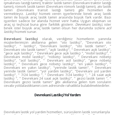
işmakinası lastiği tamiri), traktör lastik tamiri (Devrekani traktör lastiği
tamiri), römork lastik tamiri (Devrekani römork lastiği tamiri), atv lastik
tamiri (Devrekani transit lastiği tamiri) gibi hizmetleri de
vermekteyiz.
Lastikçi
hizmeti veren işyerlerinde binek araç lastik
tamiri ile büyük araç lastik tamiri arasında büyük fark vardır. Bazı
işyerileri sadece bir alanda hizmet verir hatta. Uygun ekipman ve
araç içi teçhizat buna göre farklılık gösterir.
Devrekani lastikçi,
ister
binek ister büyük araç lastik tamiri olsun her durumda sizlere
acil
lastikçi
hizmeti sunar.
Devrekani lastikçi
olarak, verdiğimiz hizmetlerin yanında
müşterilerimizin akıllarına gelen "oto lastikçi", "Devrekani oto
lastikçi", " lastikçi", "Devrekani lastikçi", "oto lastik tamiri", "
Devrekani oto lastik tamiri", "açık lastikçi", " Devrekani açık lastikçi",
"gece açık lastikçi", " Devrekani gece açık lastikçi ", "mobil lastikçi", "
Devrekani mobil lastikçi", "nöbetçi lastikçi", " Devrekani nöbetçi
lastikçi", "acil lastikçi", " Devrekani acil lastikçi", "gece nöbetçi
lastikçi", " Devrekani gece nöbetçi lastikçi", "en yakın lastikçi", "
Devrekani en yakın lastikçi", "yerinde lastik tamiri", " Devrekani
yerinde lastik tamiri", "yol yardım lastikçi", "Devrekani yol yardım
lastikçi", " 7/24 lastikçi ", " Devrekani 7/24 lastikçi ", " 24 saat açık
lastikçi ", " Devrekani 24 saat açık lastikçi", " gezici lastik tamiri ", "
Devrekani gezici lastik tamiri" gibi akıllarına gelen tüm soruların
cevabı yoldalastiktamiri.com adresinde rahatlıkla bulabilmektedirler.
Devrekani Lastikçi Yol Yardım
Devrekani lastik yol yardım hizmetleri, sürücülerin lastik sorunlarıyla