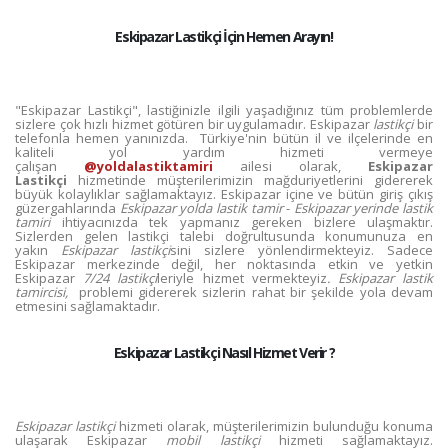
Eskipazar Lastikçi İçin Hemen Arayın!
"Eskipazar Lastikçi", lastiğinizle ilgili yaşadığınız tüm problemlerde
sizlere çok hızlı hizmet götüren bir uygulamadır. Eskipazar
lastikçi
bir
telefonla hemen yanınızda. Türkiye'nin bütün il ve ilçelerinde en
kaliteli yol yardım hizmeti vermeye
çalışan
@yoldalastiktamiri
ailesi olarak,
Eskipazar
Lastikçi
hizmetinde müşterilerimizin mağduriyetlerini gidererek
büyük kolaylıklar sağlamaktayız. Eskipazar içine ve bütün giriş çıkış
güzergahlarında
Eskipazar yolda lastik tamir
-
Eskipazar yerinde lastik
tamiri
ihtiyacınızda tek yapmanız gereken bizlere ulaşmaktır.
Sizlerden gelen lastikçi talebi doğrultusunda konumunuza en
yakın
Eskipazar lastikçi
sini sizlere yönlendirmekteyiz. Sadece
Eskipazar merkezinde değil, her noktasında etkin ve yetkin
Eskipazar
7/24 lastikçi
leriyle hizmet vermekteyiz
. Eskipazar lastik
tamircisi,
problemi gidererek sizlerin rahat bir şekilde yola devam
etmesini sağlamaktadır.
Eskipazar Lastikçi Nasıl Hizmet Verir ?
Eskipazar lastikçi
hizmeti olarak, müşterilerimizin bulunduğu konuma
ulaşarak Eskipazar
mobil lastikçi
hizmeti sağlamaktayız.