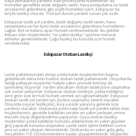
başa çıkmalarına yardımcı olan profesyonel hizmetlerdir. Bu
hizmetler genellikle lastik değişimi, tamir, hava pompalama ve lastik
arızalarının giderilmesi gibi çeşitli hizmetleri içerir. Eskipazar'da
birçok lastikçi olsa da 7/24 acil durum yardımı sunan çok azdır.
Eskipazar lastik yol yardımı, lastik değişimi, lastik tamiri, hava
tamamlama ve her türlü lastik arızalarının giderilmesi hizmetlerini
sağlar. Rot ve balans ayarı hizmeti verilmemektedir. Bu şekilde
ihtiyacı olan müşterilemiz "en yakın lastikçi" işyerine müracat
etmeleri gerekmektedir. Çoğu lastikçi bu konuda size hizmet
verebilecektir.
Eskipazar Otoban Lastikçi
Lastik patlamasından dolayı yolda kalan müşterilerinin başına
gelebilecek daha kötü hadise otoban lastik patlamasıdır. Otoyollarda
lastiği patlayan müşteriler haliyle yakın çevrede kimseyi de
tanımamış oluyorlar. Yardım alacakları otoban lastikçisine ulaşmakta
çok zorluk çekiyorlar. Eskipazar otoban lastikçisi, yolda kaldığınız
yere göre size en hızlı hizmeti vermek için uğraşmaktadır. Eskipazar
otoban lastik yol yardım için, bizlere ulaşmanız yeterli olacaktır.
Otoyolda seyyar lastikçimiz, kısa sürede yanınıza gelerek size
yardımcı olacaktır. Otobanda yolda kalıp lastik yol yardım talebi olan
müşterilerimiz, genelde kaldıkları yerden en yakın yerleşim yerine
mesafe ölçüp değerlendirme yapıyorlar. Oysa otoban lastikçi,
müşteriden yolda kaldıkları konumu aldıklarında en yakın gişeden
giriş yaparak konuma ulaşmakta. Lastik tamir işlemi bittikten sonra
yine en yakın çıkıştan dönmektedir. Otobanda en yakın gidiş geliş
mesafeleri 110-120 kilometrelere kadar ulaşabilmektedir. Müşteriler