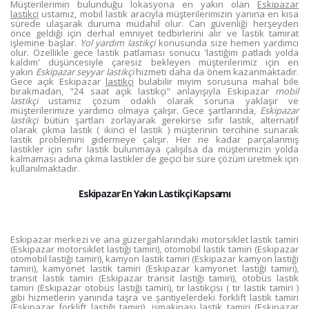
Müşterilerimin bulunduğu lokasyona en yakın olan
Eskipazar
lastikçi
ustamız, mobil lastik aracıyla müşterilerimizin yanına en kısa
sürede ulaşarak duruma müdahil olur. Can güvenliği herşeyden
önce geldiği için derhal emniyet tedbirlerini alır ve lastik tamirat
işlemine başlar.
Yol yardım lastikçi
konusunda size hemen yardımcı
olur. Özellikle gece lastik patlaması sonucu 'lastiğim patladı yolda
kaldım' düşüncesiyle çaresiz bekleyen müşterilerimiz için en
yakın
Eskipazar seyyar lastikçi
hizmeti daha da önem kazanmaktadır.
Gece açık Eskipazar
lastikçi
bulabilir miyim sorusuna mahal bile
bırakmadan, "24 saat açık lastikçi" anlayışıyla Eskipazar
mobil
lastikçi
ustamız çözüm odaklı olarak soruna yaklaşır ve
müşterilerimize yardımcı olmaya çalışır. Gece şartlarında,
Eskipazar
lastikçi
bütün şartları zorlayarak gerekirse sıfır lastik, alternatif
olarak çıkma lastik ( ikinci el lastik ) müşterinin tercihine sunarak
lastik problemini gidermeye çalışır. Her ne kadar parçalanmış
lastikler için sıfır lastik bulunmaya çalışılsa da müşterimizin yolda
kalmaması adına çıkma lastikler de geçici bir süre çözüm üretmek için
kullanılmaktadır.
Eskipazar En Yakın Lastikçi Kapsamı
Eskipazar merkezi ve ana güzergahlarındaki motorsiklet lastik tamiri
(Eskipazar motorsiklet lastiği tamiri), otomobil lastik tamiri (Eskipazar
otomobil lastiği tamiri), kamyon lastik tamiri (Eskipazar kamyon lastiği
tamiri), kamyonet lastik tamiri (Eskipazar kamyonet lastiği tamiri),
transit lastik tamiri (Eskipazar transit lastiği tamiri), otobüs lastik
tamiri (Eskipazar otobüs lastiği tamiri), tır lastikçisi ( tır lastik tamiri )
gibi hizmetlerin yanında taşra ve şantiyelerdeki forklift lastik tamiri
(Eskipazar forklift lastiği tamiri), işmakinası lastik tamiri (Eskipazar