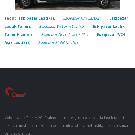
tags :
Eskipazar Lastikçi
,
Eskipazar Açık Lastikçi
,
Eskipazar
Lastik Tamiri
,
Eskipazar En Yakın Lastikçi
,
Eskipazar Lastik
Tamir Hizmeti
,
Eskipazar Gece Açık Lastikçi
,
Eskipazar 7/24
Açık Lastikçi
,
Eskipazar Mobil Lastikçi
Yolda Lastik Tamir; 2019 yılında hizmete girmiş olan yolda lastik tamiri
hizmeti müşterilerimize tam donanımlı profesyonel lastikçi hizmeti sunan
bir platformdur.