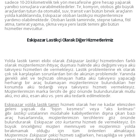
sadece 10-20 kilometrelik tek yön mesafesine göre hesap yaparak
yanıltıcı sonuçlara varabilmektedirler. Tır, komyon, otobüs gibi büyük
araçlardan tutun da otomabil, suv, transit vari bütün binek araçların
yolda kaldıklarında, Eskipazar otoban lastikçisi müşterilerimize
yardımcı olabilmektedir. Otoban lastik tamirinde, stepne takma, fitil
atma, tamirat yapma, çıkma veya yeni lastik temini gibi bütün
hizmetler mevcuttur.
Eskipazar Lastikçi Olarak Diğer Hizmetlerimiz
Yolda lastik tamiri ekibi olarak
Eskipazar lastikçi
hizmetinden farklı
olarak müşterilemizin ihtiyaç duyması halinde akü değişimi veya akü
takviyesi hizmetleri de vermekteyiz. Lastik problemlerine ek olarak
çok sık karşılaşılan sorunlardan biri de akünün problemidir. Yanında
gerekli alet ve teçhizatı olmayan hatta akü takviyesi yapacağı
herhangi bir araç bulamayan müşterilerimize bulundukları her
konumda akü tedariği veya takviyesi hizmeti vermekteyiz.
Müşterilerimizin marka tercihi de göz önünde bulundurularak mutlu
akü, inci akü, esan akü vs. yeni akü tedarik edilmektedir.
Eskipazar yolda lastik tamiri
hizmeti olarak her ne kadar elimizden
geleni yapsak da "bijon kesmesi" veya "aks kırılması"
gibi
lastikçi
ustalarının müdahale kabiliyetlerinin dışına çıkan bazı
araç hasarlarında, müşterilerimizin tercihlerini göz önünde
bulundurarak Eskipazar
oto kurtarma
hizmeti de vermekteyiz. En
büyük önceliğimiz müşteri memnuyeti ve müşterimizi yolda
bırakmamak olduğu için tüm önlemleri almaktayız.
Müşterimize
Eskipazar çekici
hizmeti sağlarken, hesaplılığa ve yetkili
servis tercihine dikkat etmekteyiz.