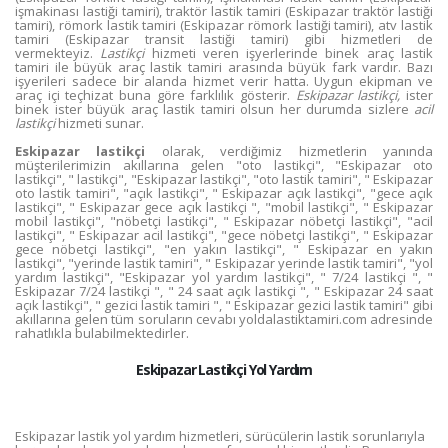
işmakinası lastiği tamiri), traktör lastik tamiri (Eskipazar traktör lastiği
tamiri), römork lastik tamiri (Eskipazar römork lastiği tamiri), atv lastik
tamiri (Eskipazar transit lastiği tamiri) gibi hizmetleri de
vermekteyiz.
Lastikçi
hizmeti veren işyerlerinde binek araç lastik
tamiri ile büyük araç lastik tamiri arasında büyük fark vardır. Bazı
işyerileri sadece bir alanda hizmet verir hatta. Uygun ekipman ve
araç içi teçhizat buna göre farklılık gösterir.
Eskipazar lastikçi,
ister
binek ister büyük araç lastik tamiri olsun her durumda sizlere
acil
lastikçi
hizmeti sunar.
Eskipazar lastikçi
olarak, verdiğimiz hizmetlerin yanında
müşterilerimizin akıllarına gelen "oto lastikçi", "Eskipazar oto
lastikçi", " lastikçi", "Eskipazar lastikçi", "oto lastik tamiri", " Eskipazar
oto lastik tamiri", "açık lastikçi", " Eskipazar açık lastikçi", "gece açık
lastikçi", " Eskipazar gece açık lastikçi ", "mobil lastikçi", " Eskipazar
mobil lastikçi", "nöbetçi lastikçi", " Eskipazar nöbetçi lastikçi", "acil
lastikçi", " Eskipazar acil lastikçi", "gece nöbetçi lastikçi", " Eskipazar
gece nöbetçi lastikçi", "en yakın lastikçi", " Eskipazar en yakın
lastikçi", "yerinde lastik tamiri", " Eskipazar yerinde lastik tamiri", "yol
yardım lastikçi", "Eskipazar yol yardım lastikçi", " 7/24 lastikçi ", "
Eskipazar 7/24 lastikçi ", " 24 saat açık lastikçi ", " Eskipazar 24 saat
açık lastikçi", " gezici lastik tamiri ", " Eskipazar gezici lastik tamiri" gibi
akıllarına gelen tüm soruların cevabı yoldalastiktamiri.com adresinde
rahatlıkla bulabilmektedirler.
Eskipazar Lastikçi Yol Yardım
Eskipazar lastik yol yardım hizmetleri, sürücülerin lastik sorunlarıyla