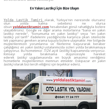
En Yakın Lastikçi İçin Bize Ulaşın
olarak, Türkiye'nin neresinde olursanız
Yolda Lastik Tamiri
olun yolda kalma sebebiniz ne olursa
olsun
yoldalastiktamiri.com
hesabından gönül rahatlığıyla bizlere
ulaşabilirsiniz. Google ve diğer arama motorlarına "bana en yakın
lastikçi nerede", "konumuma en yakın lastikçi" veya "en yakın
lastikçi yol tarifi" ifadelerini yazdığınızda karşınıza çıkan sitemizde
tek yapmanız gereken arama tuşuyla bizlere ulaşmaktır. Her bölgede
müşterilerimizin yorumlarına ve fikirlerine başvurarak beraber
çalıştığımız
en yakın lastikçi
ustalarımızda sizleri yolda bırakmamaya
7/24 açık lastikçi
çalışıyoruz. Bu hizmetimizi
kapsamında veriyoruz.
Kimseyi yolda bırakmama düşüncesiyle hareket
ederek
lastikçi
uygulamasında en büyük amacımız verdiğimiz
hizmetlerle müşterilerimizi memnun etmektir. Eskipazar
en yakın
lastikçi
olarak bizi tercih ettiğiniz için teşekkür ederiz.