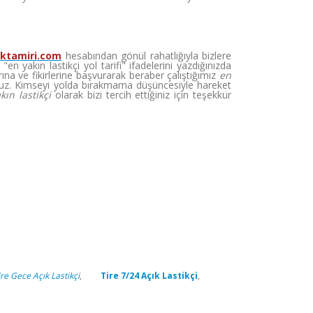
iktamiri.com
hesabından gönül rahatlığıyla bizlere
 yakın lastikçi yol tarifi" ifadelerini yazdığınızda
na ve fikirlerine başvurarak beraber çalıştığımız
en
z. Kimseyi yolda bırakmama düşüncesiyle hareket
kın lastikçi
olarak bizi tercih ettiğiniz için teşekkür
ire Gece Açık Lastikçi
,
Tire 7/24 Açık Lastikçi
,