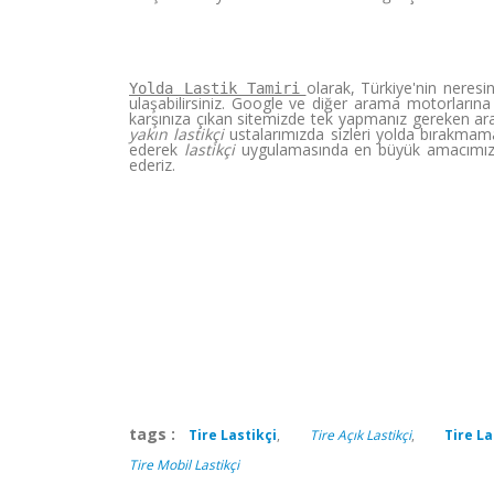
olarak, Türkiye'nin neres
Yolda Lastik Tamiri
ulaşabilirsiniz. Google ve diğer arama motorlarına 
karşınıza çıkan sitemizde tek yapmanız gereken ara
yakın lastikçi
ustalarımızda sizleri yolda bırakmama
ederek
lastikçi
uygulamasında en büyük amacımız 
ederiz.
tags :
Tire Lastikçi
,
Tire Açık Lastikçi
,
Tire La
Tire Mobil Lastikçi