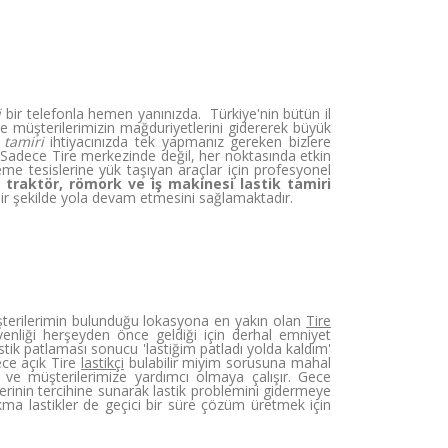
i
bir telefonla hemen yanınızda. Türkiye'nin bütün il
 müşterilerimizin mağduriyetlerini gidererek büyük
 tamiri
ihtiyacınızda tek yapmanız gereken bizlere
. Sadece Tire merkezinde değil, her noktasında etkin
eme tesislerine yük taşıyan araçlar için profesyonel
n
traktör, römork ve iş makinesi lastik tamiri
bir şekilde yola devam etmesini sağlamaktadır.
terilerimin bulunduğu lokasyona en yakın olan
Tire
enliği herşeyden önce geldiği için derhal emniyet
tik patlaması sonucu 'lastiğim patladı yolda kaldım'
ce açık Tire
lastikçi
bulabilir miyim sorusuna mahal
ve müşterilerimize yardımcı olmaya çalışır. Gece
üşterinin tercihine sunarak lastik problemini gidermeye
ıkma lastikler de geçici bir süre çözüm üretmek için