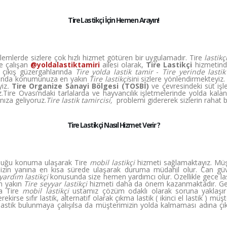
Tire Lastikçi İçin Hemen Arayın!
roblemlerde sizlere çok hızlı hizmet götüren bir uygulamadır. Tire
lastikç
ye çalışan
@yoldalastiktamiri
ailesi olarak,
Tire Lastikçi
hizmetinde
ş çıkış güzergahlarında
Tire yolda lastik tamir
-
Tire yerinde lastik
tusunda konumunuza en yakın
Tire lastikçi
sini sizlere yönlendirmekteyiz
yiz
.
Tire Organize Sanayi Bölgesi (TOSBİ)
ve çevresindeki süt işl
.Tire Ovası’ndaki tarlalarda ve hayvancılık işletmelerinde yolda kala
nıza geliyoruz.
Tire lastik tamircisi,
problemi gidererek sizlerin rahat 
Tire Lastikçi Nasıl Hizmet Verir ?
nduğu konuma ulaşarak Tire
mobil lastikçi
hizmeti sağlamaktayız. Müş
mizin yanına en kısa sürede ulaşarak duruma müdahil olur. Can güv
yardım lastikçi
konusunda size hemen yardımcı olur. Özellikle gece las
en yakın
Tire seyyar lastikçi
hizmeti daha da önem kazanmaktadır. Ge
la Tire
mobil lastikçi
ustamız çözüm odaklı olarak soruna yaklaşır 
ekirse sıfır lastik, alternatif olarak çıkma lastik ( ikinci el lastik ) m
fır lastik bulunmaya çalışılsa da müşterimizin yolda kalmaması adına ç