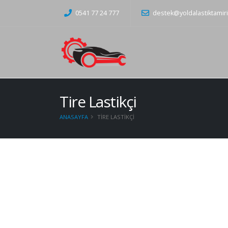
0541 77 24 777
destek@yoldalastiktamir
Tire Lastikçi
ANASAYFA
TIRE LASTIKÇI