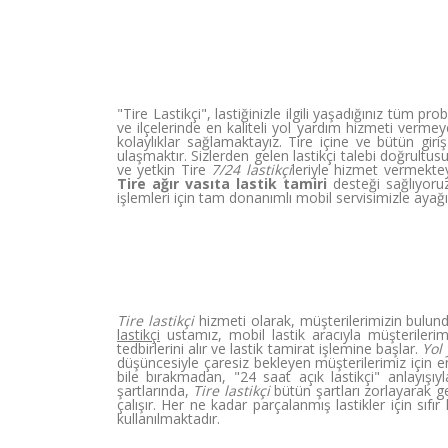
"Tire Lastikçi", lastiğinizle ilgili yaşadığınız tüm p
ve ilçelerinde en kaliteli yol yardım hizmeti verme
kolaylıklar sağlamaktayız. Tire içine ve bütün giri
ulaşmaktır. Sizlerden gelen lastikçi talebi doğrul
ve yetkin Tire
7/24 lastikçi
leriyle hizmet vermekte
Tire ağır vasıta lastik tamiri
desteği sağlıyoruz
işlemleri için tam donanımlı mobil servisimizle ayağı
Tire lastikçi
hizmeti olarak, müşterilerimizin bulu
lastikçi
ustamız, mobil lastik aracıyla müşterileri
tedbirlerini alır ve lastik tamirat işlemine başlar.
Yol 
düşüncesiyle çaresiz bekleyen müşterilerimiz için 
bile bırakmadan, "24 saat açık lastikçi" anlayışıy
şartlarında,
Tire lastikçi
bütün şartları zorlayarak ger
çalışır. Her ne kadar parçalanmış lastikler için sı
kullanılmaktadır.