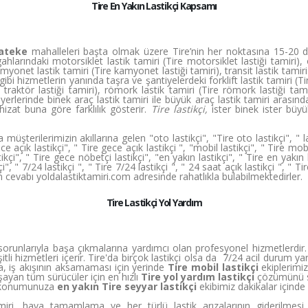
Tire En Yakın Lastikçi Kapsamı
rateke
mahalleleri başta olmak üzere Tire’nin her noktasına 15-20 d
arındaki motorsiklet lastik tamiri (Tire motorsiklet lastiği tamiri), o
onet lastik tamiri (Tire kamyonet lastiği tamiri), transit lastik tamiri (
 ) gibi hizmetlerin yanında taşra ve şantiyelerdeki forklift lastik tamiri (Ti
e traktör lastiği tamiri), römork lastik tamiri (Tire römork lastiği tamiri
erlerinde binek araç lastik tamiri ile büyük araç lastik tamiri arasınd
izat buna göre farklılık gösterir.
Tire lastikçi,
ister binek ister büy
üşterilerimizin akıllarına gelen "oto lastikçi", "Tire oto lastikçi", " las
gece açık lastikçi", " Tire gece açık lastikçi ", "mobil lastikçi", " Tire mobi
stikçi", " Tire gece nöbetçi lastikçi", "en yakın lastikçi", " Tire en yakın 
", " 7/24 lastikçi ", " Tire 7/24 lastikçi ", " 24 saat açık lastikçi ", " Tir
rın cevabı yoldalastiktamiri.com adresinde rahatlıkla bulabilmektedirler.
Tire Lastikçi Yol Yardım
k sorunlarıyla başa çıkmalarına yardımcı olan profesyonel hizmetlerdir.
şitli hizmetleri içerir. Tire'da birçok lastikçi olsa da 7/24 acil durum
da, iş akışının aksamaması için yerinde
Tire mobil lastikçi
ekiplerimi
ayan tüm sürücüler için en hızlı
Tire yol yardım lastikçi
çözümünü su
an konumunuza
en yakın Tire seyyar lastikçi
ekibimiz dakikalar içinde 
tamiri, hava tamamlama ve her türlü lastik arızalarının giderilmes