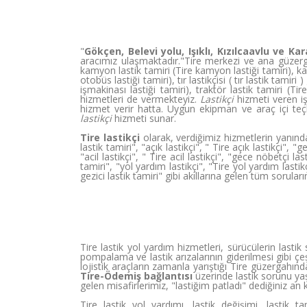
"
Gökçen, Belevi yolu, Işıklı, Kızılcaavlu ve Ka
aracımız ulaşmaktadır."Tire merkezi ve ana güzergahl
kamyon lastik tamiri (Tire kamyon lastiği tamiri), kamy
otobüs lastiği tamiri), tır lastikçisi ( tır lastik tamiri
işmakinası lastiği tamiri), traktör lastik tamiri (Tir
hizmetleri de vermekteyiz.
Lastikçi
hizmeti veren işy
hizmet verir hatta. Uygun ekipman ve araç içi teçh
lastikçi
hizmeti sunar.
Tire lastikçi
olarak, verdiğimiz hizmetlerin yanında m
lastik tamiri", "açık lastikçi", " Tire açık lastikçi", "
"acil lastikçi", " Tire acil lastikçi", "gece nöbetçi la
tamiri", "yol yardım lastikçi", "Tire yol yardım lastikçi
gezici lastik tamiri" gibi akıllarına gelen tüm sorula
Tire lastik yol yardım hizmetleri, sürücülerin lasti
pompalama ve lastik arızalarının giderilmesi gibi çe
lojistik araçların zamanla yarıştığı Tire güzergahın
Tire-Ödemiş bağlantısı
üzerinde lastik sorunu yaş
gelen misafirlerimiz, "lastiğim patladı" dediğiniz 
Tire lastik yol yardımı, lastik değişimi, lastik 