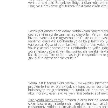
verilmemektedir. Bu şekilde ihtiyacı olan müşterile
Dağı ve Derekahve gibi turistik noktalara çıkan vira
Lastik patlamasından dolayı yolda kalan müşterilerin
çevrede kimseyi de tanımamış oluyorlar. Yardım alacak
hizmeti vermek için uğraşmaktadır. Tire otoban lastik
yardımcı olacaktır. Otobanda yolda kalıp lastik yol
yapıyorlar. Oysa otoban lastikçi, müşteriden yolda 
yakın çıkıştan dönmektedir. Otobanda en yakın gidi
göre hesap yaparak yanıltıcı sonuçlara varabilmekted
kaldıklarında, Tire otoban lastikçisi müşterilerimiz
gibi bütün hizmetler mevcuttur.
Yolda lastik tamiri ekibi olarak
Tire lastikçi
hizmetin
problemlerine ek olarak çok sık karşılaşılan sorunl
bulamayan müşterilerimize bulundukları her konumd
akü, inci akü, esan akü vs. yeni akü tedarik edilmekt
Tire yolda lastik tamiri
hizmeti olarak her ne kadar
çıkan bazı araç hasarlarında, müşterilerimizin ter
müşterimizi yolda bırakmamak olduğu için tüm önl