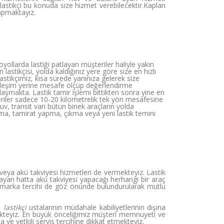
lastikçi bu konuda size hizmet verebilecektir.Kaplan
yapmaktayız.
ollarda lastiği patlayan müşteriler haliyle yakın
astikçisi, yolda kaldığınız yere göre size en hızlı
astikçimiz, kısa sürede yanınıza gelerek size
yerleşim yerine mesafe ölçüp değerlendirme
aşmakta. Lastik tamir işlemi bittikten sonra yine en
eriler sadece 10-20 kilometrelik tek yön mesafesine
v, transit vari bütün binek araçların yolda
atma, tamirat yapma, çıkma veya yeni lastik temini
veya akü takviyesi hizmetleri de vermekteyiz. Lastik
mayan hatta akü takviyesi yapacağı herhangi bir araç
n marka tercihi de göz önünde bulundurularak mutlu
bi
lastikçi
ustalarının müdahale kabiliyetlerinin dışına
teyiz. En büyük önceliğimiz müşteri memnuyeti ve
a ve yetkili servis tercihine dikkat etmekteyiz.