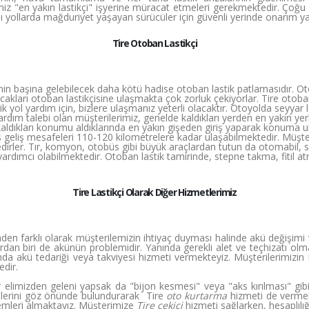
miz "en yakın lastikçi" işyerine müracat etmeleri gerekmektedir. Çoğu 
jlı yollarda mağduriyet yaşayan sürücüler için güvenli yerinde onarım 
Tire Otoban Lastikçi
in başına gelebilecek daha kötü hadise otoban lastik patlamasıdır. Otoy
ları otoban lastikçisine ulaşmakta çok zorluk çekiyorlar. Tire otoban l
 yol yardım için, bizlere ulaşmanız yeterli olacaktır. Otoyolda seyyar l
 yardım talebi olan müşterilerimiz, genelde kaldıkları yerden en yakın 
kaldıkları konumu aldıklarında en yakın gişeden giriş yaparak konuma ul
ş geliş mesafeleri 110-120 kilometrelere kadar ulaşabilmektedir. Müşt
irler. Tır, komyon, otobüs gibi büyük araçlardan tutun da otomabil, su
e yardımcı olabilmektedir. Otoban lastik tamirinde, stepne takma, fitil 
Tire Lastikçi Olarak Diğer Hizmetlerimiz
den farklı olarak müşterilemizin ihtiyaç duyması halinde akü değişimi 
ardan biri de akünün problemidir. Yanında gerekli alet ve teçhizatı ol
a akü tedariği veya takviyesi hizmeti vermekteyiz. Müşterilerimizi
edir.
 elimizden geleni yapsak da "bijon kesmesi" veya "aks kırılması" gi
cihlerini göz önünde bulundurarak Tire
oto kurtarma
hizmeti de vermek
emleri almaktayız. Müşterimize
Tire çekici
hizmeti sağlarken, hesaplılığ