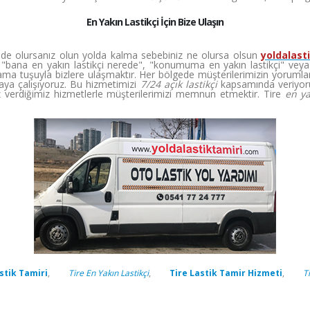
En Yakın Lastikçi İçin Bize Ulaşın
inde olursanız olun yolda kalma sebebiniz ne olursa olsun
yoldalast
"bana en yakın lastikçi nerede", "konumuma en yakın lastikçi" veya "en
ma tuşuyla bizlere ulaşmaktır. Her bölgede müşterilerimizin yorumları
ya çalışıyoruz. Bu hizmetimizi
7/24 açık lastikçi
kapsamında veriyoru
verdiğimiz hizmetlerle müşterilerimizi memnun etmektir. Tire
en ya
stik Tamiri
,
Tire En Yakın Lastikçi
,
Tire Lastik Tamir Hizmeti
,
T