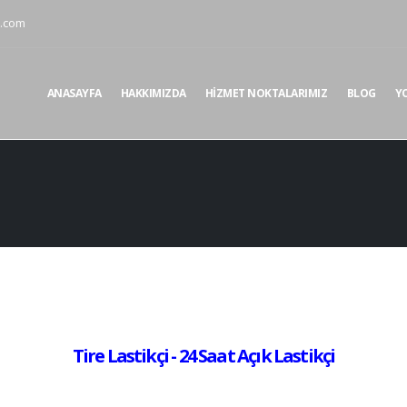
i.com
ANASAYFA
HAKKIMIZDA
HIZMET NOKTALARIMIZ
BLOG
Y
Tire Lastikçi - 24 Saat Açık Lastikçi