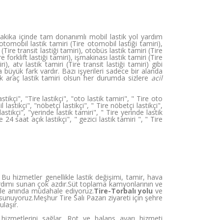
akika içinde tam donanımlı mobil lastik yol yardım
tomobil lastik tamiri (Tire otomobil lastiği tamiri),
Tire transit lastiği tamiri), otobüs lastik tamiri (Tire
re forklift lastiği tamiri), işmakinası lastik tamiri (Tire
), atv lastik tamiri (Tire transit lastiği tamiri) gibi
a büyük fark vardır. Bazı işyerileri sadece bir alanda
ük araç lastik tamiri olsun her durumda sizlere
acil
tikçi", "Tire lastikçi", "oto lastik tamiri", " Tire oto
l lastikçi", "nöbetçi lastikçi", " Tire nöbetçi lastikçi",
lastikçi", "yerinde lastik tamiri", " Tire yerinde lastik
e 24 saat açık lastikçi", " gezici lastik tamiri ", " Tire
 Bu hizmetler genellikle lastik değişimi, tamir, hava
 yardımı sunan çok azdır.Süt toplama kamyonlarının ve
zle anında müdahale ediyoruz.
Tire-Torbalı yolu
ve
nuyoruz.Meşhur Tire Salı Pazarı ziyareti için şehre
ulaşır.
i hizmetlerini sağlar. Rot ve balans ayarı hizmeti