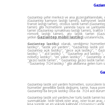
Gazian
Gaziantep şehir merkezi ve ana güzergahlarındaki, ot
(Gaziantep kamyon lastiği tamiri), kamyonet lastik
transit lastiği tamiri), otobüs lastik tamiri (Gaziant
tamiri) gibi hizmetlerin yanında taşra ve şantiyelerd
tamiri (Gaziantep işmakinası lastiği tamiri), traktör 
römork lastiği tamiri), atv lastik tamiri (Gaz
Gaziantep mobil lastikçi
yetkin
ustalarımızla,
Gaziantep lastikçi
olarak, verdiğimiz hizmetleri
lastikçi", "lastik yol yardım", "Gaziantep lastik yol
Gaziantep açık lastikçi", "gece açık lastikçi", " Gaz
lastikçi ", " acil lastikçi ", " Gaziantep acil lastikçi
nöbetçi lastikçi", "en yakın lastikçi", " Gaziantep e
"gezici lastik tamiri", " Gaziantep gezici lastik tamiri
" Gaziantep 7/24 lastikçi " gibi akıllarına gelen tüm
Ga
Gaziantep lastik yol yardım hizmetleri, sürücülerin 
hizmetler genellikle lastik değişimi, tamir, hava pompa
Gaziantep'da birçok lastikçi olsa da 7/24 acil duru
Gaziantep lastik yol yardımı,her türlü lastik tamiri
sunmaktadır. İster binek ister araç, ister ticari araç,
kısa sürede ve en yüksek kaliteyle çözüyoruz.Lastik 