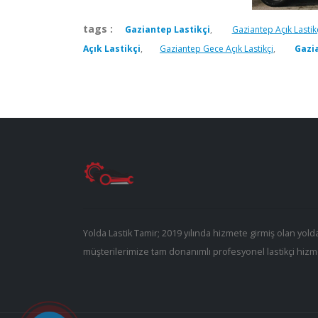
tags :
Gaziantep Lastikçi
,
Gaziantep Açık Lastik
Açık Lastikçi
,
Gaziantep Gece Açık Lastikçi
,
Gazi
Yolda Lastik Tamir; 2019 yılında hizmete girmiş olan yolda
müşterilerimize tam donanımlı profesyonel lastikçi hizm