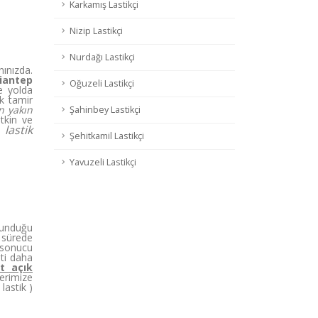
Karkamış Lastikçi
Nizip Lastikçi
Nurdağı Lastikçi
ınızda.
iantep
Oğuzeli Lastikçi
e yolda
ik tamir
n yakın
Şahinbey Lastikçi
tkin ve
lastik
Şehitkamil Lastikçi
Yavuzeli Lastikçi
lunduğu
a sürede
ı sonucu
ti daha
t açık
erimize
lastik )