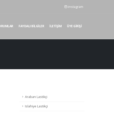
-instagram
ORUMLAR
FAYDALI BILGILER
İLETIŞIM
ÜYE GIRIŞI
Araban Lastikçi
Islahiye Lastikçi