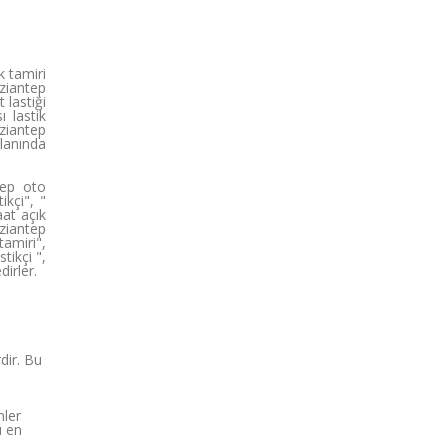
k tamiri
aziantep
 lastiği
ı lastik
aziantep
lanında
tep oto
ikçi", "
aat açık
aziantep
tamiri",
tikçi ",
dirler.
dir. Bu
mler
u en