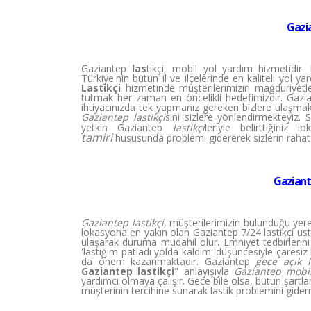
Gazia
Gaziantep
las
tikçi, mobil yol yardım hizmetidir
Türkiye'nin bütün il ve ilçelerinde en kaliteli yol 
Lastikçi
hizmetinde müşterilerimizin mağduriyetler
tutmak her zaman en öncelikli hedefimizdir. Gaziant
ihtiyacınızda tek yapmanız gereken bizlere ulaşmak
Gaziantep lastikçi
sini sizlere yönlendirmekteyiz.
yetkin Gaziantep
lastikçi
leriyle belirttiğini
tamiri
hususunda problemi gidererek sizlerin rahat
Gaziante
Gaziantep lastikçi
, müşterilerimizin bulunduğu ye
lokasyona en yakın olan
Gaziantep 7/24 lastikçi
ust
ulaşarak duruma müdahil olur. Emniyet tedbirlerini 
'lastiğim patladı yolda kaldım' düşüncesiyle çaresiz
da önem kazanmaktadır. Gaziantep
gece açık l
Gaziantep lastikçi
" anlayışıyla
Gaziantep mobil
yardımcı olmaya çalışır. Gece bile olsa, bütün şartlar z
müşterinin tercihine sunarak lastik problemini gider