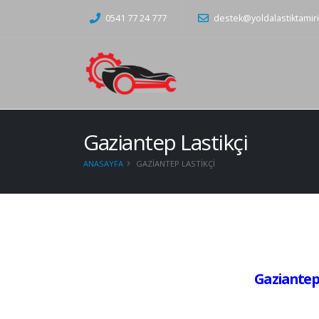
0541 77 24 777
destek@yoldalastiktamir
Gaziantep Lastikçi
ANASAYFA
GAZIANTEP LASTIKÇI
Gaziantep L