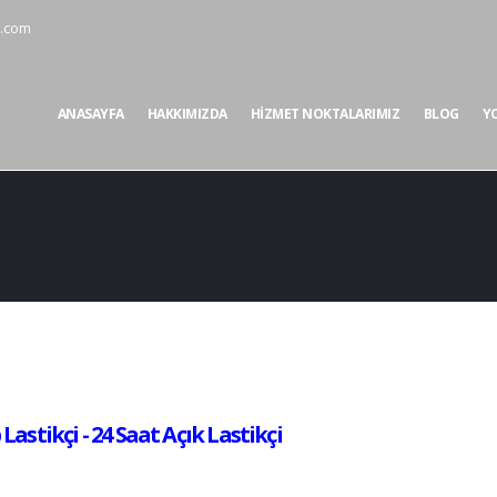
i.com
ANASAYFA
HAKKIMIZDA
HIZMET NOKTALARIMIZ
BLOG
Y
astikçi - 24 Saat Açık Lastikçi