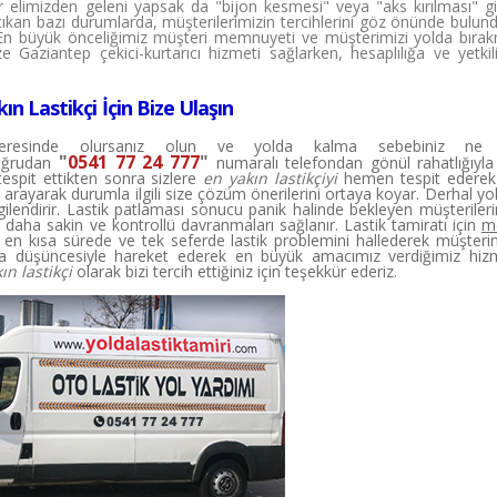
 elimizden geleni yapsak da "bijon kesmesi" veya "aks kırılması" g
 çıkan bazı durumlarda, müşterilerimizin tercihlerini göz önünde bulu
En büyük önceliğimiz müşteri memnuyeti ve müşterimizi yolda bır
Gaziantep çekici-kurtarıcı hizmeti sağlarken, hesaplılığa ve yetkili
ın Lastikçi İçin Bize Ulaşın
 neresinde olursanız olun ve yolda kalma sebebiniz ne 
"
0541 77 24 777
"
oğrudan
numaralı telefondan gönül rahatlığıyla 
tespit ettikten sonra sizlere
en yakın lastikçiyi
hemen tespit ederek 
i arayarak durumla ilgili size çözüm önerilerini ortaya koyar. Derhal yo
 bilgilendirir. Lastik patlaması sonucu panik halinde bekleyen müşteriler
e daha sakin ve kontrollü davranmaları sağlanır. Lastik tamiratı için
mo
i en kısa sürede ve tek seferde lastik problemini hallederek müşteri
 düşüncesiyle hareket ederek en büyük amacımız verdiğimiz hizm
ın lastikçi
olarak bizi tercih ettiğiniz için teşekkür ederiz.