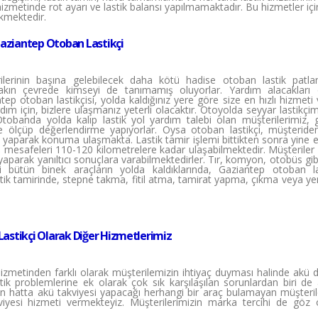
 hizmetinde rot ayarı ve lastik balansı yapılmamaktadır. Bu hizmetler iç
rekmektedir.
aziantep Otoban Lastikçi
lerinin başına gelebilecek daha kötü hadise otoban lastik patlam
 yakın çevrede kimseyi de tanımamış oluyorlar. Yardım alacakları
tep otoban lastikçisi, yolda kaldığınız yere göre size en hızlı hizmet
ım için, bizlere ulaşmanız yeterli olacaktır. Otoyolda seyyar lastikçim
Otobanda yolda kalıp lastik yol yardım talebi olan müşterilerimiz, 
e ölçüp değerlendirme yapıyorlar. Oysa otoban lastikçi, müşteride
iş yaparak konuma ulaşmakta. Lastik tamir işlemi bittikten sonra yine 
ş mesafeleri 110-120 kilometrelere kadar ulaşabilmektedir. Müşterile
aparak yanıltıcı sonuçlara varabilmektedirler. Tır, komyon, otobüs gi
 bütün binek araçların yolda kaldıklarında, Gaziantep otoban las
tik tamirinde, stepne takma, fitil atma, tamirat yapma, çıkma veya yen
astikçi Olarak Diğer Hizmetlerimiz
izmetinden farklı olarak müşterilemizin ihtiyaç duyması halinde akü d
tik problemlerine ek olarak çok sık karşılaşılan sorunlardan biri de
yan hatta akü takviyesi yapacağı herhangi bir araç bulamayan müşteri
iyesi hizmeti vermekteyiz. Müşterilerimizin marka tercihi de göz