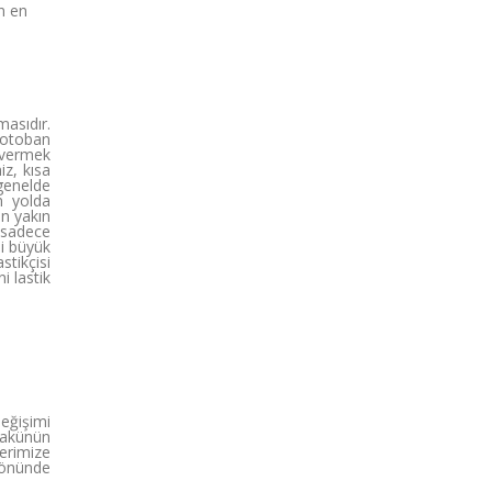
in en
asıdır.
 otoban
i vermek
iz, kısa
genelde
n yolda
en yakın
r sadece
bi büyük
tikçisi
i lastik
eğişimi
 akünün
lerimize
 önünde