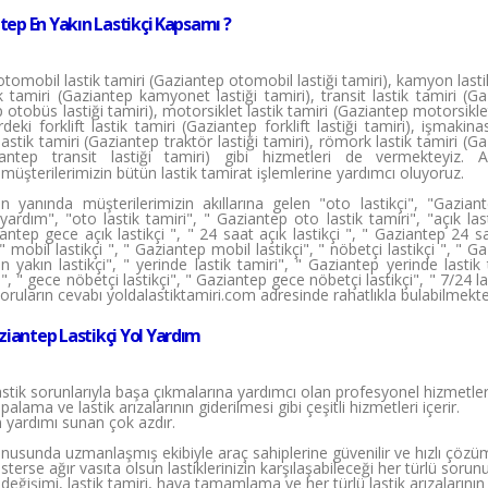
tep En Yakın Lastikçi Kapsamı ?
omobil lastik tamiri (Gaziantep otomobil lastiği tamiri), kamyon lasti
 tamiri (Gaziantep kamyonet lastiği tamiri), transit lastik tamiri (G
ep otobüs lastiği tamiri), motorsiklet lastik tamiri (Gaziantep motorsiklet
eki forklift lastik tamiri (Gaziantep forklift lastiği tamiri), işmakinas
lastik tamiri (Gaziantep traktör lastiği tamiri), römork lastik tamiri (G
iantep transit lastiği tamiri) gibi hizmetleri de vermekteyiz. A
 müşterilerimizin bütün lastik tamirat işlemlerine yardımcı oluyoruz.
n yanında müşterilerimizin akıllarına gelen "oto lastikçi", "Gazian
 yardım", "oto lastik tamiri", " Gaziantep oto lastik tamiri", "açık last
iantep gece açık lastikçi ", " 24 saat açık lastikçi ", " Gaziantep 24 s
 ", " mobil lastikçi ", " Gaziantep mobil lastikçi", " nöbetçi lastikçi ", " G
n yakın lastikçi", " yerinde lastik tamiri", " Gaziantep yerinde lastik 
 ", " gece nöbetçi lastikçi", " Gaziantep gece nöbetçi lastikçi", " 7/24 las
 soruların cevabı yoldalastiktamiri.com adresinde rahatlıkla bulabilmekte
ziantep Lastikçi Yol Yardım
lastik sorunlarıyla başa çıkmalarına yardımcı olan profesyonel hizmetler
lama ve lastik arızalarının giderilmesi gibi çeşitli hizmetleri içerir.
m yardımı sunan çok azdır.
 konusunda uzmanlaşmış ekibiyle araç sahiplerine güvenilir ve hızlı çözü
 isterse ağır vasıta olsun lastiklerinizin karşılaşabileceği her türlü sorun
değişimi, lastik tamiri, hava tamamlama ve her türlü lastik arızalarının