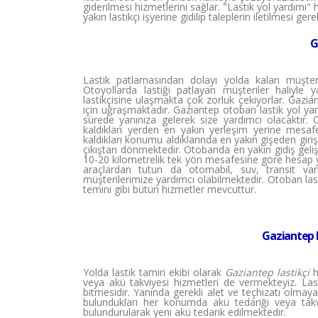
giderilmesi hizmetlerini sağlar. "Lastik yol yardımı"
yakın lastikçi işyerine gidilip taleplerin iletilmesi ge
G
Lastik patlamasından dolayı yolda kalan müşteri
Otoyollarda lastiği patlayan müşteriler haliyle
lastikçisine ulaşmakta çok zorluk çekiyorlar. Gazian
için uğraşmaktadır. Gaziantep otoban lastik yol yard
sürede yanınıza gelerek size yardımcı olacaktır. 
kaldıkları yerden en yakın yerleşim yerine mesaf
kaldıkları konumu aldıklarında en yakın gişeden gir
çıkıştan dönmektedir. Otobanda en yakın gidiş geli
10-20 kilometrelik tek yön mesafesine göre hesap y
araçlardan tutun da otomabil, suv, transit vari
müşterilerimize yardımcı olabilmektedir. Otoban las
temini gibi bütün hizmetler mevcuttur.
Gaziantep L
Yolda lastik tamiri ekibi olarak
Gaziantep lastikçi
h
veya akü takviyesi hizmetleri de vermekteyiz. Las
bitmesidir. Yanında gerekli alet ve teçhizatı olma
bulundukları her konumda akü tedariği veya takv
bulundurularak yeni akü tedarik edilmektedir.