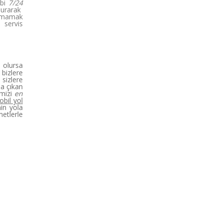
ibi
7/24
ndurarak
akmamak
 servis
olursa
bizlere
sizlere
la çıkan
imizi
en
bil yol
nin yola
etlerle