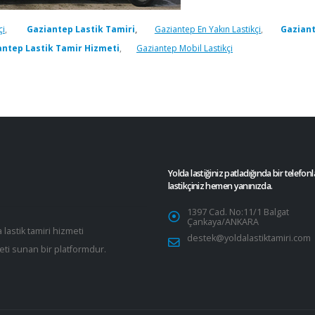
çi
,
Gaziantep Lastik Tamiri
,
Gaziantep En Yakın Lastikçi
,
Gaziant
antep Lastik Tamir Hizmeti
,
Gaziantep Mobil Lastikçi
Yolda lastiğiniz patladığında bir telefonl
lastikçiniz hemen yanınızda.
1397 Cad. No:11/1 Balgat
Çankaya/ANKARA
 lastik tamiri hizmeti
destek@yoldalastiktamiri.com
eti sunan bir platformdur.