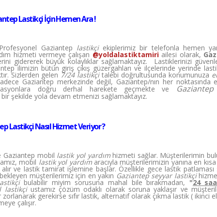
ntep Lastikçi İçin Hemen Ara !
. Profesyonel Gaziantep
lastikçi
ekiplerimiz bir telefonla hemen yan
yardım hizmeti vermeye çalışan
@yoldalastiktamiri
ailesi olarak,
Gaz
ini gidererek büyük kolaylıklar sağlamaktayız. Lastiklerinizi güvenl
ep ilimizin bütün giriş çıkış güzergahları ve ilçelerinde yerinde last
tır. Sizlerden gelen
7/24 lastikçi
talebi doğrultusunda konumunuza
e
 Sadece Gaziantep merkezinde değil, Gaziantep/nın her noktasında e
Gaziantep 
z lokasyonlara doğru derhal harekete geçmekte ve
 bir şekilde yola devam etmenizi sağlamaktayız.
p Lastikçi Nasıl Hizmet Veriyor ?
re Gaziantep mobil
lastik yol yardım
hizmeti sağlar. Müşterilerimin bu
amız, mobil
lastik yol yardım
aracıyla müşterilerimizin yanına en kıs
alır ve lastik tamirat işlemine başlar. Özellikle gece lastik patlamas
 bekleyen müşterilerimiz için en yakın
Gaziantep seyyar lastikçi
hizme
astikçi
bulabilir miyim sorusuna mahal bile bırakmadan,
"
24 saa
 lastikçi
ustamız çözüm odaklı olarak soruna yaklaşır ve müşteril
orlanarak gerekirse sıfır lastik, alternatif olarak çıkma lastik ( ikinci el 
meye çalışır.