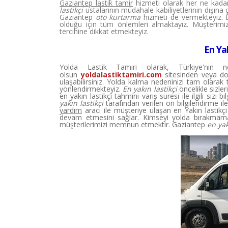
Gaziantep lastik tamir
hizmeti olarak her ne kadar
lastikçi
ustalarının müdahale kabiliyetlerinin dışına
Gaziantep
oto kurtarma
hizmeti de vermekteyiz. 
olduğu için tüm önlemleri almaktayız. Müşterimize 
tercihine dikkat etmekteyiz.
En Yak
Yolda Lastik Tamiri olarak, Türkiye'nin
olsun
yoldalastiktamiri.com
sitesinden veya d
ulaşabilirsiniz. Yolda kalma nedeninizi tam olarak 
yönlendirmekteyiz.
En yakın lastikçi
öncelikle sizler
en yakın lastikçi tahmini varış süresi ile ilgili sizi
yakın lastikçi
tarafından verilen ön bilgilendirme il
yardım
aracı ile müşteriye ulaşan en Yakın lastikç
devam etmesini sağlar. Kimseyi yolda bırakmama
müşterilerimizi memnun etmektir. Gaziantep
en yak