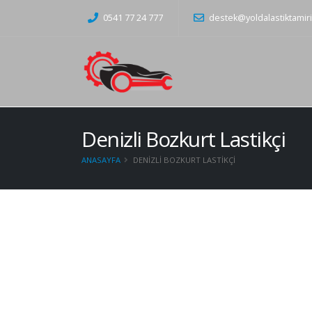
0541 77 24 777
destek@yoldalastiktamir
Denizli Bozkurt Lastikçi
ANASAYFA
DENIZLI BOZKURT LASTIKÇI