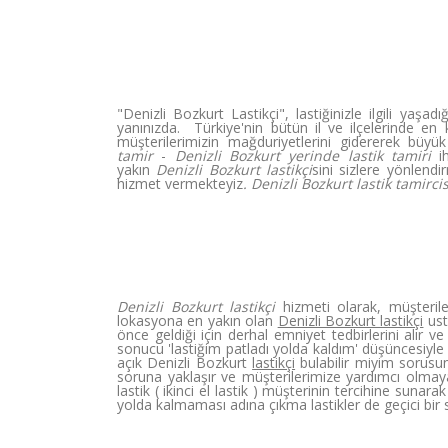
"Denizli Bozkurt Lastikçi", lastiğinizle ilgili ya
yanınızda. Türkiye'nin bütün il ve ilçelerinde en
müşterilerimizin mağduriyetlerini gidererek büyü
tamir
-
Denizli Bozkurt yerinde lastik tamiri
ih
yakın
Denizli Bozkurt lastikçi
sini sizlere yönlend
hizmet vermekteyiz
. Denizli Bozkurt lastik tamirci
Denizli Bozkurt lastikçi
hizmeti olarak, müşteril
lokasyona en yakın olan
Denizli Bozkurt lastikçi
ust
önce geldiği için derhal emniyet tedbirlerini alır v
sonucu 'lastiğim patladı yolda kaldım' düşüncesiyle
açık Denizli Bozkurt
lastikçi
bulabilir miyim sorusun
soruna yaklaşır ve müşterilerimize yardımcı olmaya 
lastik ( ikinci el lastik ) müşterinin tercihine sunar
yolda kalmaması adına çıkma lastikler de geçici bir