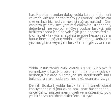
Lastik patlamasından dolayı yolda kalan müşterilerin
çevrede kimseyi de tanımamış oluyorlar. Yardım alaca
size en hızlı hizmeti vermek için uğraşmaktadır. Deni
yanınıza gelerek size yardımcı olacaktır. Otobanda y
değerlendirme yapıyorlar. Oysa otoban lastikçi, müş
bittikten sonra yine en yakın çıkıştan dönmektedir.
kilometrelik tek yön mesafesine göre hesap yaparak 
bütün binek araçların yolda kaldıklarında, Denizli B
yapma, çıkma veya yeni lastik temini gibi bütün hiz
Yolda lastik tamiri ekibi olarak
Denizli Bozkurt la
vermekteyiz. Lastik problemlerine ek olarak çok sık 
herhangi bir araç bulamayan müşterilerimize bulu
bulundurularak mutlu akü, inci akü, esan akü vs. yen
Denizli Bozkurt yolda lastik tamiri
hizmeti olara
kabiliyetlerinin dışına çıkan bazı araç hasarlarınd
önceliğimiz müşteri memnuyeti ve müşterimizi yol
yetkili servis tercihine dikkat etmekteyiz.