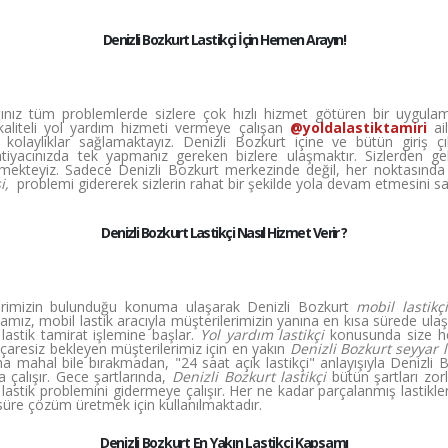
Denizli Bozkurt Lastikçi İçin Hemen Arayın!
şadığınız tüm problemlerde sizlere çok hızlı hizmet götüren bir uygul
 kaliteli yol yardım hizmeti vermeye çalışan
@yoldalastiktamiri
ail
k kolaylıklar sağlamaktayız. Denizli Bozkurt içine ve bütün giriş 
tiyacınızda tek yapmanız gereken bizlere ulaşmaktır. Sizlerden g
irmekteyiz. Sadece Denizli Bozkurt merkezinde değil, her noktasında
si,
problemi gidererek sizlerin rahat bir şekilde yola devam etmesini s
Denizli Bozkurt Lastikçi Nasıl Hizmet Verir ?
erimizin bulunduğu konuma ulaşarak Denizli Bozkurt
mobil lastikçi
amız, mobil lastik aracıyla müşterilerimizin yanına en kısa sürede ul
e lastik tamirat işlemine başlar.
Yol yardım lastikçi
konusunda size hem
 çaresiz bekleyen müşterilerimiz için en yakın
Denizli Bozkurt seyyar l
a mahal bile bırakmadan, "24 saat açık lastikçi" anlayışıyla Denizli
çalışır. Gece şartlarında,
Denizli Bozkurt lastikçi
bütün şartları zorl
ak lastik problemini gidermeye çalışır. Her ne kadar parçalanmış lastikle
 süre çözüm üretmek için kullanılmaktadır.
Denizli Bozkurt En Yakın Lastikçi Kapsamı