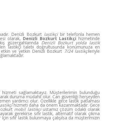
amadır. Denizli Bozkurt
lastikçi
bir telefonla hemen
esi olarak,
Denizli Bozkurt Lastikçi
hizmetinde
çıkış güzergahlarında
Denizli Bozkurt yolda lastik
elen lastikçi talebi doğrultusunda konumunuza en
 etkin ve yetkin Denizli Bozkurt
7/24 lastikçi
leriyle
ağlamaktadır.
hizmeti sağlamaktayız. Müşterilerimin bulunduğu
aşarak duruma müdahil olur. Can güvenliği herşeyden
en yardımcı olur. Özellikle gece lastik patlaması
astikçi
hizmeti daha da önem kazanmaktadır. Gece
 Bozkurt
mobil lastikçi
ustamız çözüm odaklı olarak
ayarak gerekirse sıfır lastik, alternatif olarak çıkma
r için sıfır lastik bulunmaya çalışılsa da müşterimizin