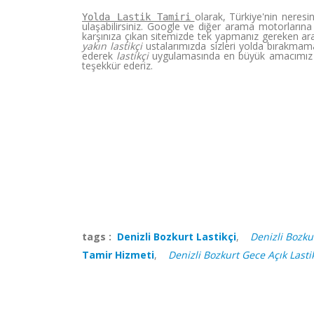
olarak, Türkiye'nin neres
Yolda Lastik Tamiri
ulaşabilirsiniz. Google ve diğer arama motorlarına 
karşınıza çıkan sitemizde tek yapmanız gereken ara
yakın lastikçi
ustalarımızda sizleri yolda bırakmama
ederek
lastikçi
uygulamasında en büyük amacımız v
teşekkür ederiz.
tags :
Denizli Bozkurt Lastikçi
,
Denizli Bozkur
Tamir Hizmeti
,
Denizli Bozkurt Gece Açık Lasti