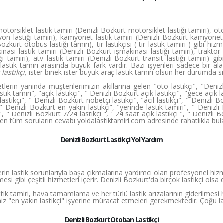
orsiklet lastik tamiri (Denizli Bozkurt motorsiklet lastiği tamiri), oto
n lastiği tamiri), kamyonet lastik tamiri (Denizli Bozkurt kamyonet la
ozkurt otobüs lastiği tamiri), tır lastikçisi ( tır lastik tamiri ) gibi hi
kinası lastik tamiri (Denizli Bozkurt işmakinası lastiği tamiri), traktör 
 tamiri), atv lastik tamiri (Denizli Bozkurt transit lastiği tamiri) g
ç lastik tamiri arasında büyük fark vardır. Bazı işyerileri sadece bir 
 lastikçi,
ister binek ister büyük araç lastik tamiri olsun her durumda s
lerin yanında müşterilerimizin akıllarına gelen "oto lastikçi", "Denizli
stik tamiri", "açık lastikçi", " Denizli Bozkurt açık lastikçi", "gece açık 
astikçi", " Denizli Bozkurt nöbetçi lastikçi", "acil lastikçi", " Denizli B
" Denizli Bozkurt en yakın lastikçi", "yerinde lastik tamiri", " Denizli 
, " Denizli Bozkurt 7/24 lastikçi ", " 24 saat açık lastikçi ", " Denizli Bo
gelen tüm soruların cevabı yoldalastiktamiri.com adresinde rahatlıkla bul
Denizli Bozkurt Lastikçi Yol Yardım
erin lastik sorunlarıyla başa çıkmalarına yardımcı olan profesyonel hizme
esi gibi çeşitli hizmetleri içerir. Denizli Bozkurt'da birçok lastikçi ol
astik tamiri, hava tamamlama ve her türlü lastik arızalarının giderilmesi
iz "en yakın lastikçi" işyerine müracat etmeleri gerekmektedir. Çoğu la
Denizli Bozkurt Otoban Lastikçi