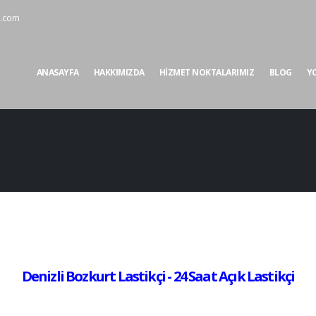
i.com
ANASAYFA
HAKKIMIZDA
HIZMET NOKTALARIMIZ
BLOG
Y
Denizli Bozkurt Lastikçi - 24 Saat Açık Lastikçi