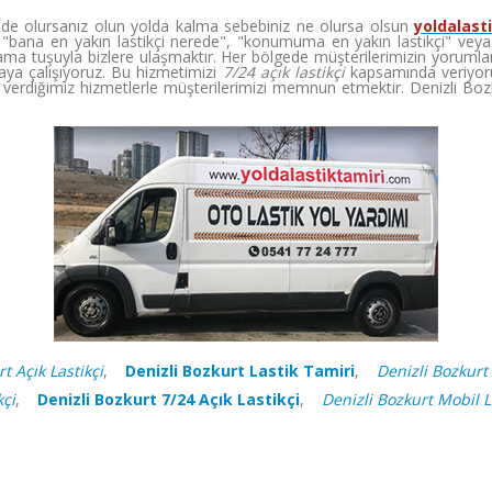
inde olursanız olun yolda kalma sebebiniz ne olursa olsun
yoldalast
"bana en yakın lastikçi nerede", "konumuma en yakın lastikçi" veya "en
ma tuşuyla bizlere ulaşmaktır. Her bölgede müşterilerimizin yorumları
ya çalışıyoruz. Bu hizmetimizi
7/24 açık lastikçi
kapsamında veriyoru
erdiğimiz hizmetlerle müşterilerimizi memnun etmektir. Denizli Bo
t Açık Lastikçi
,
Denizli Bozkurt Lastik Tamiri
,
Denizli Bozkurt 
kçi
,
Denizli Bozkurt 7/24 Açık Lastikçi
,
Denizli Bozkurt Mobil L