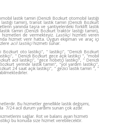
mobil lastik tamiri (Denizli Bozkurt otomobil lastiği
stiği tamiri), transit lastik tamiri (Denizli Bozkurt
zmetlerin yanında taşra ve şantiyelerdeki forklift lastik
lastik tamiri (Denizli Bozkurt traktör lastiği tamiri),
ibi hizmetleri de vermekteyiz.
Lastikçi
hizmeti veren
alanda hizmet verir hatta. Uygun ekipman ve araç içi
izlere
acil lastikçi
hizmeti sunar.
 Bozkurt oto lastikçi", " lastikçi", "Denizli Bozkurt
lastikçi", " Denizli Bozkurt gece açık lastikçi ", "mobil
ozkurt acil lastikçi", "gece nöbetçi lastikçi", " Denizli
Bozkurt yerinde lastik tamiri", "yol yardım lastikçi",
zkurt 24 saat açık lastikçi", " gezici lastik tamiri ", "
abilmektedirler.
tlerdir. Bu hizmetler genellikle lastik değişimi,
sa da 7/24 acil durum yardımı sunan çok azdır.
 hizmetlerini sağlar. Rot ve balans ayarı hizmeti
stikçi bu konuda size hizmet verebilecektir.