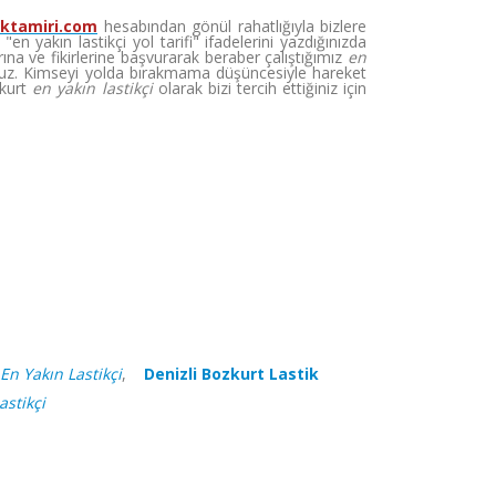
iktamiri.com
hesabından gönül rahatlığıyla bizlere
 yakın lastikçi yol tarifi" ifadelerini yazdığınızda
na ve fikirlerine başvurarak beraber çalıştığımız
en
z. Kimseyi yolda bırakmama düşüncesiyle hareket
zkurt
en yakın lastikçi
olarak bizi tercih ettiğiniz için
En Yakın Lastikçi
,
Denizli Bozkurt Lastik
astikçi