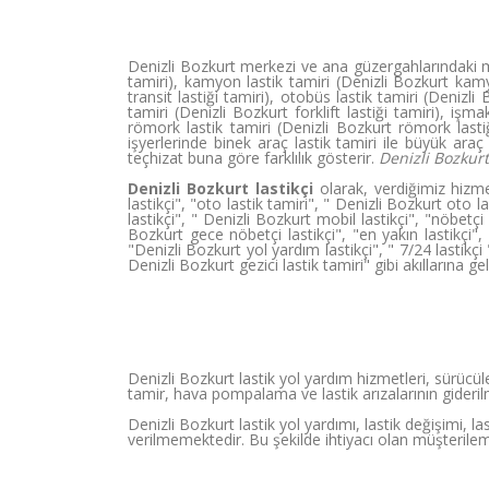
Denizli Bozkurt merkezi ve ana güzergahlarındaki mot
tamiri), kamyon lastik tamiri (Denizli Bozkurt kamyo
transit lastiği tamiri), otobüs lastik tamiri (Denizli B
tamiri (Denizli Bozkurt forklift lastiği tamiri), işma
römork lastik tamiri (Denizli Bozkurt römork lastiği
işyerlerinde binek araç lastik tamiri ile büyük ara
teçhizat buna göre farklılık gösterir.
Denizli Bozkurt
Denizli Bozkurt lastikçi
olarak, verdiğimiz hizmet
lastikçi", "oto lastik tamiri", " Denizli Bozkurt oto la
lastikçi", " Denizli Bozkurt mobil lastikçi", "nöbetçi l
Bozkurt gece nöbetçi lastikçi", "en yakın lastikçi", 
"Denizli Bozkurt yol yardım lastikçi", " 7/24 lastikçi "
Denizli Bozkurt gezici lastik tamiri" gibi akıllarına 
Denizli Bozkurt lastik yol yardım hizmetleri, sürücül
tamir, hava pompalama ve lastik arızalarının giderilm
Denizli Bozkurt lastik yol yardımı, lastik değişimi, l
verilmemektedir. Bu şekilde ihtiyacı olan müşterilem