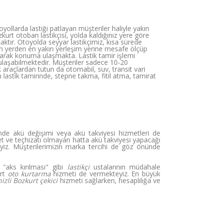
ollarda lastiği patlayan müşteriler haliyle yakın
urt otoban lastikçisi, yolda kaldığınız yere göre
caktır. Otoyolda seyyar lastikçimiz, kısa sürede
ları yerden en yakın yerleşim yerine mesafe ölçüp
aparak konuma ulaşmakta. Lastik tamir işlemi
 ulaşabilmektedir. Müşteriler sadece 10-20
araçlardan tutun da otomabil, suv, transit vari
 lastik tamirinde, stepne takma, fitil atma, tamirat
nde akü değişimi veya akü takviyesi hizmetleri de
let ve teçhizatı olmayan hatta akü takviyesi yapacağı
yiz. Müşterilerimizin marka tercihi de göz önünde
"aks kırılması" gibi
lastikçi
ustalarının müdahale
urt
oto kurtarma
hizmeti de vermekteyiz. En büyük
izli Bozkurt çekici
hizmeti sağlarken, hesaplılığa ve