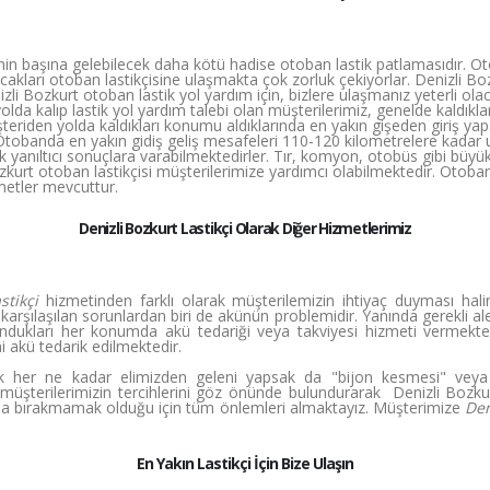
in başına gelebilecek daha kötü hadise otoban lastik patlamasıdır. Otoy
kları otoban lastikçisine ulaşmakta çok zorluk çekiyorlar. Denizli Bozk
zli Bozkurt otoban lastik yol yardım için, bizlere ulaşmanız yeterli ola
olda kalıp lastik yol yardım talebi olan müşterilerimiz, genelde kaldık
teriden yolda kaldıkları konumu aldıklarında en yakın gişeden giriş y
 Otobanda en yakın gidiş geliş mesafeleri 110-120 kilometrelere kadar
yanıltıcı sonuçlara varabilmektedirler. Tır, komyon, otobüs gibi büyük 
ozkurt otoban lastikçisi müşterilerimize yardımcı olabilmektedir. Otoban
metler mevcuttur.
Denizli Bozkurt Lastikçi Olarak Diğer Hizmetlerimiz
stikçi
hizmetinden farklı olarak müşterilemizin ihtiyaç duyması hali
karşılaşılan sorunlardan biri de akünün problemidir. Yanında gerekli a
ndukları her konumda akü tedariği veya takviyesi hizmeti vermekte
i akü tedarik edilmektedir.
k her ne kadar elimizden geleni yapsak da "bijon kesmesi" veya 
a, müşterilerimizin tercihlerini göz önünde bulundurarak Denizli Bozk
da bırakmamak olduğu için tüm önlemleri almaktayız. Müşterimize
Den
En Yakın Lastikçi İçin Bize Ulaşın