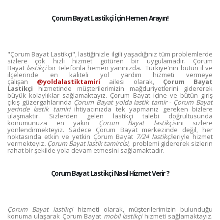
Çorum Bayat Lastikçi İçin Hemen Arayın!
"Çorum Bayat Lastikçi", lastiğinizle ilgili yaşadığınız tüm problemlerde
sizlere çok hızlı hizmet götüren bir uygulamadır. Çorum
Bayat
lastikçi
bir telefonla hemen yanınızda. Türkiye'nin bütün il ve
ilçelerinde en kaliteli yol yardım hizmeti vermeye
çalışan
@yoldalastiktamiri
ailesi olarak,
Çorum Bayat
Lastikçi
hizmetinde müşterilerimizin mağduriyetlerini gidererek
büyük kolaylıklar sağlamaktayız. Çorum Bayat içine ve bütün giriş
çıkış güzergahlarında
Çorum Bayat yolda lastik tamir
-
Çorum Bayat
yerinde lastik tamiri
ihtiyacınızda tek yapmanız gereken bizlere
ulaşmaktır. Sizlerden gelen lastikçi talebi doğrultusunda
konumunuza en yakın
Çorum Bayat lastikçi
sini sizlere
yönlendirmekteyiz. Sadece Çorum Bayat merkezinde değil, her
noktasında etkin ve yetkin Çorum Bayat
7/24 lastikçi
leriyle hizmet
vermekteyiz
. Çorum Bayat lastik tamircisi,
problemi gidererek sizlerin
rahat bir şekilde yola devam etmesini sağlamaktadır.
Çorum Bayat Lastikçi Nasıl Hizmet Verir ?
Çorum Bayat lastikçi
hizmeti olarak, müşterilerimizin bulunduğu
konuma ulaşarak Çorum Bayat
mobil lastikçi
hizmeti sağlamaktayız.