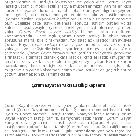
Müşterilerimin bulunduğu lokasyona en yakın olan
Çorum Bayat
lastikçi
ustamız, mobil lastik aracıyla müşterilerimizin yanına en kısa
sürede ulaşarak duruma müdahil olur. Can güvenliği herşeyden
önce geldiği için derhal emniyet tedbirlerini alır ve lastik tamirat
işlemine başlar.
Yol yardım lastikçi
konusunda size hemen yardımcı
olur. Özellikle gece lastik patlaması sonucu 'lastiğim patladı yolda
kaldım' düşüncesiyle çaresiz bekleyen müşterilerimiz için en
yakın
Çorum Bayat seyyar lastikçi
hizmeti daha da önem
kazanmaktadır. Gece açık Çorum Bayat
lastikçi
bulabilir miyim
sorusuna mahal bile bırakmadan, "24 saat açık lastikçi" anlayışıyla
Çorum Bayat
mobil lastikçi
ustamız çözüm odaklı olarak soruna
yaklaşır ve müşterilerimize yardımcı olmaya çalışır. Gece
şartlarında,
Çorum Bayat lastikçi
bütün şartları zorlayarak gerekirse
sıfır lastik, alternatif olarak çıkma lastik ( ikinci el lastik ) müşterinin
tercihine sunarak lastik problemini gidermeye çalışır. Her ne kadar
parçalanmış lastikler için sıfır lastik bulunmaya çalışılsa da
müşterimizin yolda kalmaması adına çıkma lastikler de geçici bir süre
çözüm üretmek için kullanılmaktadır.
Çorum Bayat En Yakın Lastikçi Kapsamı
Çorum Bayat merkezi ve ana güzergahlarındaki motorsiklet lastik
tamiri (Çorum Bayat motorsiklet lastiği tamiri), otomobil lastik tamiri
(Çorum Bayat otomobil lastiği tamiri), kamyon lastik tamiri (Çorum
Bayat kamyon lastiği tamiri), kamyonet lastik tamiri (Çorum Bayat
kamyonet lastiği tamiri), transit lastik tamiri (Çorum Bayat transit
lastiği tamiri), otobüs lastik tamiri (Çorum Bayat otobüs lastiği tamiri),
tır lastikçisi ( tır lastik tamiri ) gibi hizmetlerin yanında taşra ve
şantiyelerdeki forklift lastik tamiri (Çorum Bayat forklift lastiği tamiri),