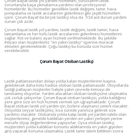
Çorum Bayat lastik yol yardım hizmetleri, sürücülerin lastik
sorunlarıyla başa çıkmalarına yardımcı olan profesyonel
hizmetlerdir. Bu hizmetler genellikle lastik değişimi, tamir, hava
pompalama ve lastik arızalarının giderilmesi gibi çeşitli hizmetleri
içerir. Çorum Bayat'da birçok lastikçi olsa da 7/24 acil durum yardımı
sunan çok azdır.
Çorum Bayat lastik yol yardımı, lastik değişimi, lastik tamiri, hava
tamamlama ve her türlü lastik arızalarının giderilmesi hizmetlerini
sağlar. Rot ve balans ayarı hizmeti verilmemektedir. Bu şekilde
ihtiyacı olan müşterilemiz "en yakın lastikçi" işyerine müracat
etmeleri gerekmektedir. Çoğu lastikçi bu konuda size hizmet
verebilecektir.
Çorum Bayat Otoban Lastikçi
Lastik patlamasından dolayı yolda kalan müşterilerinin başına
gelebilecek daha kötü hadise otoban lastik patlamasıdır. Otoyollarda
lastiği patlayan müşteriler haliyle yakın çevrede kimseyi de
tanımamış oluyorlar. Yardım alacakları otoban lastikçisine ulaşmakta
çok zorluk çekiyorlar. Çorum Bayat otoban lastikçisi, yolda kaldığınız
yere göre size en hızlı hizmeti vermek için uğraşmaktadır. Çorum
Bayat otoban lastik yol yardım için, bizlere ulaşmanız yeterli olacaktır.
Otoyolda seyyar lastikçimiz, kısa sürede yanınıza gelerek size
yardımcı olacaktır. Otobanda yolda kalıp lastik yol yardım talebi olan
müşterilerimiz, genelde kaldıkları yerden en yakın yerleşim yerine
mesafe ölçüp değerlendirme yapıyorlar. Oysa otoban lastikçi,
müşteriden yolda kaldıkları konumu aldıklarında en yakın gişeden
giriş yaparak konuma ulaşmakta. Lastik tamir işlemi bittikten sonra