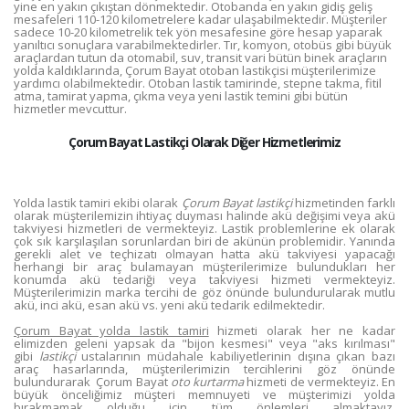
yine en yakın çıkıştan dönmektedir. Otobanda en yakın gidiş geliş
mesafeleri 110-120 kilometrelere kadar ulaşabilmektedir. Müşteriler
sadece 10-20 kilometrelik tek yön mesafesine göre hesap yaparak
yanıltıcı sonuçlara varabilmektedirler. Tır, komyon, otobüs gibi büyük
araçlardan tutun da otomabil, suv, transit vari bütün binek araçların
yolda kaldıklarında, Çorum Bayat otoban lastikçisi müşterilerimize
yardımcı olabilmektedir. Otoban lastik tamirinde, stepne takma, fitil
atma, tamirat yapma, çıkma veya yeni lastik temini gibi bütün
hizmetler mevcuttur.
Çorum Bayat Lastikçi Olarak Diğer Hizmetlerimiz
Yolda lastik tamiri ekibi olarak
Çorum Bayat lastikçi
hizmetinden farklı
olarak müşterilemizin ihtiyaç duyması halinde akü değişimi veya akü
takviyesi hizmetleri de vermekteyiz. Lastik problemlerine ek olarak
çok sık karşılaşılan sorunlardan biri de akünün problemidir. Yanında
gerekli alet ve teçhizatı olmayan hatta akü takviyesi yapacağı
herhangi bir araç bulamayan müşterilerimize bulundukları her
konumda akü tedariği veya takviyesi hizmeti vermekteyiz.
Müşterilerimizin marka tercihi de göz önünde bulundurularak mutlu
akü, inci akü, esan akü vs. yeni akü tedarik edilmektedir.
Çorum Bayat yolda lastik tamiri
hizmeti olarak her ne kadar
elimizden geleni yapsak da "bijon kesmesi" veya "aks kırılması"
gibi
lastikçi
ustalarının müdahale kabiliyetlerinin dışına çıkan bazı
araç hasarlarında, müşterilerimizin tercihlerini göz önünde
bulundurarak Çorum Bayat
oto kurtarma
hizmeti de vermekteyiz. En
büyük önceliğimiz müşteri memnuyeti ve müşterimizi yolda
bırakmamak olduğu için tüm önlemleri almaktayız.