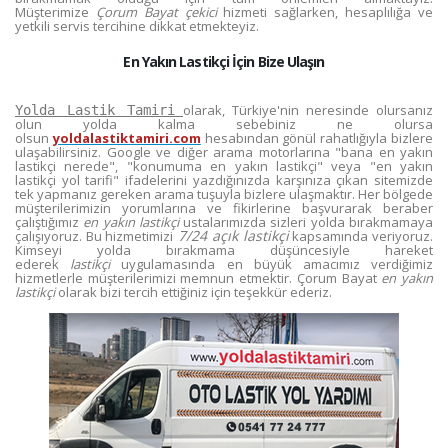
Müşterimize
Çorum Bayat çekici
hizmeti sağlarken, hesaplılığa ve
yetkili servis tercihine dikkat etmekteyiz.
En Yakın Lastikçi İçin Bize Ulaşın
olarak, Türkiye'nin neresinde olursanız
Yolda Lastik Tamiri
olun yolda kalma sebebiniz ne olursa
olsun
yoldalastiktamiri.com
hesabından gönül rahatlığıyla bizlere
ulaşabilirsiniz. Google ve diğer arama motorlarına "bana en yakın
lastikçi nerede", "konumuma en yakın lastikçi" veya "en yakın
lastikçi yol tarifi" ifadelerini yazdığınızda karşınıza çıkan sitemizde
tek yapmanız gereken arama tuşuyla bizlere ulaşmaktır. Her bölgede
müşterilerimizin yorumlarına ve fikirlerine başvurarak beraber
çalıştığımız
en yakın lastikçi
ustalarımızda sizleri yolda bırakmamaya
7/24 açık lastikçi
çalışıyoruz. Bu hizmetimizi
kapsamında veriyoruz.
Kimseyi yolda bırakmama düşüncesiyle hareket
ederek
lastikçi
uygulamasında en büyük amacımız verdiğimiz
hizmetlerle müşterilerimizi memnun etmektir. Çorum Bayat
en yakın
lastikçi
olarak bizi tercih ettiğiniz için teşekkür ederiz.