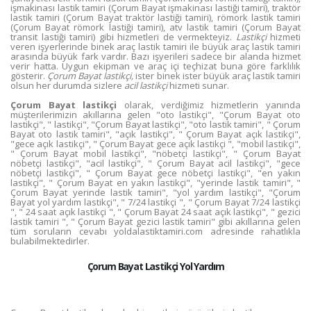
işmakinası lastik tamiri (Çorum Bayat işmakinası lastiği tamiri), traktör
lastik tamiri (Çorum Bayat traktör lastiği tamiri), römork lastik tamiri
(Çorum Bayat römork lastiği tamiri), atv lastik tamiri (Çorum Bayat
transit lastiği tamiri) gibi hizmetleri de vermekteyiz.
Lastikçi
hizmeti
veren işyerlerinde binek araç lastik tamiri ile büyük araç lastik tamiri
arasında büyük fark vardır. Bazı işyerileri sadece bir alanda hizmet
verir hatta. Uygun ekipman ve araç içi teçhizat buna göre farklılık
gösterir.
Çorum Bayat lastikçi,
ister binek ister büyük araç lastik tamiri
olsun her durumda sizlere
acil lastikçi
hizmeti sunar.
Çorum Bayat lastikçi
olarak, verdiğimiz hizmetlerin yanında
müşterilerimizin akıllarına gelen "oto lastikçi", "Çorum Bayat oto
lastikçi", " lastikçi", "Çorum Bayat lastikçi", "oto lastik tamiri", " Çorum
Bayat oto lastik tamiri", "açık lastikçi", " Çorum Bayat açık lastikçi",
"gece açık lastikçi", " Çorum Bayat gece açık lastikçi ", "mobil lastikçi",
" Çorum Bayat mobil lastikçi", "nöbetçi lastikçi", " Çorum Bayat
nöbetçi lastikçi", "acil lastikçi", " Çorum Bayat acil lastikçi", "gece
nöbetçi lastikçi", " Çorum Bayat gece nöbetçi lastikçi", "en yakın
lastikçi", " Çorum Bayat en yakın lastikçi", "yerinde lastik tamiri", "
Çorum Bayat yerinde lastik tamiri", "yol yardım lastikçi", "Çorum
Bayat yol yardım lastikçi", " 7/24 lastikçi ", " Çorum Bayat 7/24 lastikçi
", " 24 saat açık lastikçi ", " Çorum Bayat 24 saat açık lastikçi", " gezici
lastik tamiri ", " Çorum Bayat gezici lastik tamiri" gibi akıllarına gelen
tüm soruların cevabı yoldalastiktamiri.com adresinde rahatlıkla
bulabilmektedirler.
Çorum Bayat Lastikçi Yol Yardım