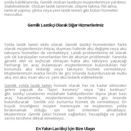
yolda kaldıklarında, Gemlik otoban lastikçisi müşterilerimize yardımcı
olabilmektedir. Otoban lastik tamirinde, stepne takma, fitil atma,
tamirat yapma, çıkma veya yeni lastik temini gibi bütün hizmetler
mevcuttur.
Gemlik Lastikçi Olarak Diğer Hizmetlerimiz
Yolda lastik tamiri ekibi olarak
Gemlik lastikçi
hizmetinden farklı
olarak müşterilemizin ihtiyaç duyması halinde akü değişimi veya akü
takviyesi hizmetleri de vermekteyiz. Lastik problemlerine ek olarak
çok sık karşılaşılan sorunlardan biri de akünün problemidir. Yanında
gerekli alet ve teçhizatı olmayan hatta akü takviyesi yapacağı
herhangi bir araç bulamayan müşterilerimize bulundukları her
konumda akü tedariği veya takviyesi hizmeti vermekteyiz.
Müşterilerimizin marka tercihi de göz önünde bulundurularak mutlu
akü, inci akü, esan akü vs. yeni akü tedarik edilmektedir.
Gemlik yolda lastik tamiri
hizmeti olarak her ne kadar elimizden
geleni yapsak da "bijon kesmesi" veya "aks kırılması"
gibi
lastikçi
ustalarının müdahale kabiliyetlerinin dışına çıkan bazı
araç hasarlarında, müşterilerimizin tercihlerini göz önünde
bulundurarak Gemlik
oto kurtarma
hizmeti de vermekteyiz. En
büyük önceliğimiz müşteri memnuyeti ve müşterimizi yolda
bırakmamak olduğu için tüm önlemleri almaktayız.
Müşterimize
Gemlik çekici
hizmeti sağlarken, hesaplılığa ve yetkili
servis tercihine dikkat etmekteyiz.
En Yakın Lastikçi İçin Bize Ulaşın