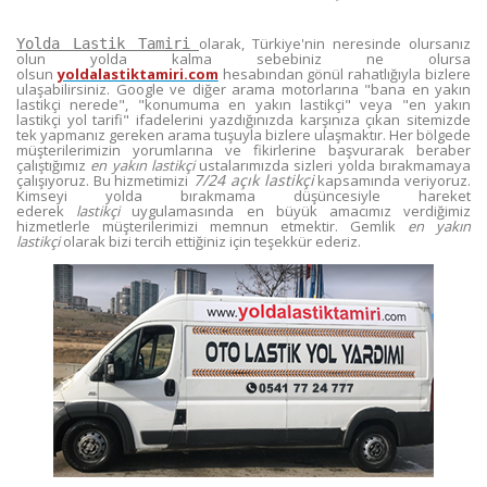
olarak, Türkiye'nin neresinde olursanız
Yolda Lastik Tamiri
olun yolda kalma sebebiniz ne olursa
olsun
yoldalastiktamiri.com
hesabından gönül rahatlığıyla bizlere
ulaşabilirsiniz. Google ve diğer arama motorlarına "bana en yakın
lastikçi nerede", "konumuma en yakın lastikçi" veya "en yakın
lastikçi yol tarifi" ifadelerini yazdığınızda karşınıza çıkan sitemizde
tek yapmanız gereken arama tuşuyla bizlere ulaşmaktır. Her bölgede
müşterilerimizin yorumlarına ve fikirlerine başvurarak beraber
çalıştığımız
en yakın lastikçi
ustalarımızda sizleri yolda bırakmamaya
7/24 açık lastikçi
çalışıyoruz. Bu hizmetimizi
kapsamında veriyoruz.
Kimseyi yolda bırakmama düşüncesiyle hareket
ederek
lastikçi
uygulamasında en büyük amacımız verdiğimiz
hizmetlerle müşterilerimizi memnun etmektir. Gemlik
en yakın
lastikçi
olarak bizi tercih ettiğiniz için teşekkür ederiz.