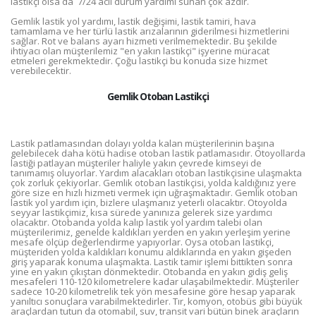
lastikçi olsa da 7/24 acil durum yardımı sunan çok azdır.
Gemlik lastik yol yardımı, lastik değişimi, lastik tamiri, hava
tamamlama ve her türlü lastik arızalarının giderilmesi hizmetlerini
sağlar. Rot ve balans ayarı hizmeti verilmemektedir. Bu şekilde
ihtiyacı olan müşterilemiz "en yakın lastikçi" işyerine müracat
etmeleri gerekmektedir. Çoğu lastikçi bu konuda size hizmet
verebilecektir.
Gemlik Otoban Lastikçi
Lastik patlamasından dolayı yolda kalan müşterilerinin başına
gelebilecek daha kötü hadise otoban lastik patlamasıdır. Otoyollarda
lastiği patlayan müşteriler haliyle yakın çevrede kimseyi de
tanımamış oluyorlar. Yardım alacakları otoban lastikçisine ulaşmakta
çok zorluk çekiyorlar. Gemlik otoban lastikçisi, yolda kaldığınız yere
göre size en hızlı hizmeti vermek için uğraşmaktadır. Gemlik otoban
lastik yol yardım için, bizlere ulaşmanız yeterli olacaktır. Otoyolda
seyyar lastikçimiz, kısa sürede yanınıza gelerek size yardımcı
olacaktır. Otobanda yolda kalıp lastik yol yardım talebi olan
müşterilerimiz, genelde kaldıkları yerden en yakın yerleşim yerine
mesafe ölçüp değerlendirme yapıyorlar. Oysa otoban lastikçi,
müşteriden yolda kaldıkları konumu aldıklarında en yakın gişeden
giriş yaparak konuma ulaşmakta. Lastik tamir işlemi bittikten sonra
yine en yakın çıkıştan dönmektedir. Otobanda en yakın gidiş geliş
mesafeleri 110-120 kilometrelere kadar ulaşabilmektedir. Müşteriler
sadece 10-20 kilometrelik tek yön mesafesine göre hesap yaparak
yanıltıcı sonuçlara varabilmektedirler. Tır, komyon, otobüs gibi büyük
araçlardan tutun da otomabil, suv, transit vari bütün binek araçların