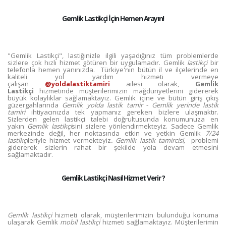
Gemlik Lastikçi İçin Hemen Arayın!
"Gemlik Lastikçi", lastiğinizle ilgili yaşadığınız tüm problemlerde
sizlere çok hızlı hizmet götüren bir uygulamadır. Gemlik
lastikçi
bir
telefonla hemen yanınızda. Türkiye'nin bütün il ve ilçelerinde en
kaliteli yol yardım hizmeti vermeye
çalışan
@yoldalastiktamiri
ailesi olarak,
Gemlik
Lastikçi
hizmetinde müşterilerimizin mağduriyetlerini gidererek
büyük kolaylıklar sağlamaktayız. Gemlik içine ve bütün giriş çıkış
güzergahlarında
Gemlik yolda lastik tamir
-
Gemlik yerinde lastik
tamiri
ihtiyacınızda tek yapmanız gereken bizlere ulaşmaktır.
Sizlerden gelen lastikçi talebi doğrultusunda konumunuza en
yakın
Gemlik lastikçi
sini sizlere yönlendirmekteyiz. Sadece Gemlik
merkezinde değil, her noktasında etkin ve yetkin Gemlik
7/24
lastikçi
leriyle hizmet vermekteyiz
. Gemlik lastik tamircisi,
problemi
gidererek sizlerin rahat bir şekilde yola devam etmesini
sağlamaktadır.
Gemlik Lastikçi Nasıl Hizmet Verir ?
Gemlik lastikçi
hizmeti olarak, müşterilerimizin bulunduğu konuma
ulaşarak Gemlik
mobil lastikçi
hizmeti sağlamaktayız. Müşterilerimin