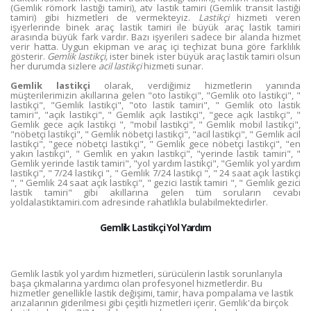
(Gemlik römork lastiği tamiri), atv lastik tamiri (Gemlik transit lastiği
tamiri) gibi hizmetleri de vermekteyiz.
Lastikçi
hizmeti veren
işyerlerinde binek araç lastik tamiri ile büyük araç lastik tamiri
arasında büyük fark vardır. Bazı işyerileri sadece bir alanda hizmet
verir hatta. Uygun ekipman ve araç içi teçhizat buna göre farklılık
gösterir.
Gemlik lastikçi,
ister binek ister büyük araç lastik tamiri olsun
her durumda sizlere
acil lastikçi
hizmeti sunar.
Gemlik lastikçi
olarak, verdiğimiz hizmetlerin yanında
müşterilerimizin akıllarına gelen "oto lastikçi", "Gemlik oto lastikçi", "
lastikçi", "Gemlik lastikçi", "oto lastik tamiri", " Gemlik oto lastik
tamiri", "açık lastikçi", " Gemlik açık lastikçi", "gece açık lastikçi", "
Gemlik gece açık lastikçi ", "mobil lastikçi", " Gemlik mobil lastikçi",
"nöbetçi lastikçi", " Gemlik nöbetçi lastikçi", "acil lastikçi", " Gemlik acil
lastikçi", "gece nöbetçi lastikçi", " Gemlik gece nöbetçi lastikçi", "en
yakın lastikçi", " Gemlik en yakın lastikçi", "yerinde lastik tamiri", "
Gemlik yerinde lastik tamiri", "yol yardım lastikçi", "Gemlik yol yardım
lastikçi", " 7/24 lastikçi ", " Gemlik 7/24 lastikçi ", " 24 saat açık lastikçi
", " Gemlik 24 saat açık lastikçi", " gezici lastik tamiri ", " Gemlik gezici
lastik tamiri" gibi akıllarına gelen tüm soruların cevabı
yoldalastiktamiri.com adresinde rahatlıkla bulabilmektedirler.
Gemlik Lastikçi Yol Yardım
Gemlik lastik yol yardım hizmetleri, sürücülerin lastik sorunlarıyla
başa çıkmalarına yardımcı olan profesyonel hizmetlerdir. Bu
hizmetler genellikle lastik değişimi, tamir, hava pompalama ve lastik
arızalarının giderilmesi gibi çeşitli hizmetleri içerir. Gemlik'da birçok