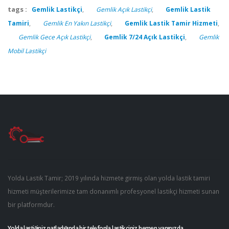
tags :
Gemlik Lastikçi
,
Gemlik Açık Lastikçi
,
Gemlik Lastik
Tamiri
,
Gemlik En Yakın Lastikçi
,
Gemlik Lastik Tamir Hizmeti
,
Gemlik Gece Açık Lastikçi
,
Gemlik 7/24 Açık Lastikçi
,
Gemlik
Mobil Lastikçi
Yolda Lastik Tamir; 2019 yılında hizmete girmiş olan yolda lastik tamiri
hizmeti müşterilerimize tam donanımlı profesyonel lastikçi hizmeti sunan
bir platformdur.
Yolda lastiğiniz patladığında bir telefonla lastikçiniz hemen yanınızda.