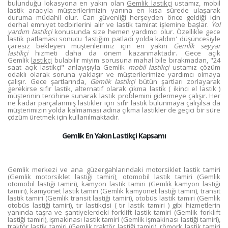
bulunduğu lokasyona en yakın olan
Gemlik lastikçi
ustamız, mobil
lastik aracıyla müşterilerimizin yanına en kısa sürede ulaşarak
duruma müdahil olur. Can güvenliği herşeyden önce geldiği için
derhal emniyet tedbirlerini alır ve lastik tamirat işlemine başlar.
Yol
yardım lastikçi
konusunda size hemen yardımcı olur. Özellikle gece
lastik patlaması sonucu 'lastiğim patladı yolda kaldım' düşüncesiyle
çaresiz bekleyen müşterilerimiz için en yakın
Gemlik seyyar
lastikçi
hizmeti daha da önem kazanmaktadır. Gece açık
Gemlik
lastikçi
bulabilir miyim sorusuna mahal bile bırakmadan, "24
saat açık lastikçi" anlayışıyla Gemlik
mobil lastikçi
ustamız çözüm
odaklı olarak soruna yaklaşır ve müşterilerimize yardımcı olmaya
çalışır. Gece şartlarında,
Gemlik lastikçi
bütün şartları zorlayarak
gerekirse sıfır lastik, alternatif olarak çıkma lastik ( ikinci el lastik )
müşterinin tercihine sunarak lastik problemini gidermeye çalışır. Her
ne kadar parçalanmış lastikler için sıfır lastik bulunmaya çalışılsa da
müşterimizin yolda kalmaması adına çıkma lastikler de geçici bir süre
çözüm üretmek için kullanılmaktadır.
Gemlik En Yakın Lastikçi Kapsamı
Gemlik merkezi ve ana güzergahlarındaki motorsiklet lastik tamiri
(Gemlik motorsiklet lastiği tamiri), otomobil lastik tamiri (Gemlik
otomobil lastiği tamiri), kamyon lastik tamiri (Gemlik kamyon lastiği
tamiri), kamyonet lastik tamiri (Gemlik kamyonet lastiği tamiri), transit
lastik tamiri (Gemlik transit lastiği tamiri), otobüs lastik tamiri (Gemlik
otobüs lastiği tamiri), tır lastikçisi ( tır lastik tamiri ) gibi hizmetlerin
yanında taşra ve şantiyelerdeki forklift lastik tamiri (Gemlik forklift
lastiği tamiri), işmakinası lastik tamiri (Gemlik işmakinası lastiği tamiri),
traktör lastik tamiri (Gemlik traktör lastiği tamiri), römork lastik tamiri