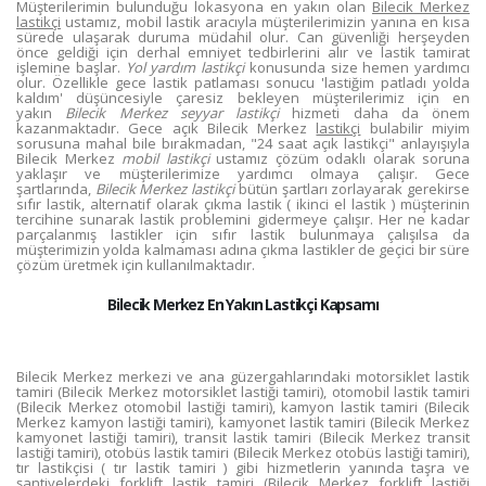
Müşterilerimin bulunduğu lokasyona en yakın olan
Bilecik Merkez
lastikçi
ustamız, mobil lastik aracıyla müşterilerimizin yanına en kısa
sürede ulaşarak duruma müdahil olur. Can güvenliği herşeyden
önce geldiği için derhal emniyet tedbirlerini alır ve lastik tamirat
işlemine başlar.
Yol yardım lastikçi
konusunda size hemen yardımcı
olur. Özellikle gece lastik patlaması sonucu 'lastiğim patladı yolda
kaldım' düşüncesiyle çaresiz bekleyen müşterilerimiz için en
yakın
Bilecik Merkez seyyar lastikçi
hizmeti daha da önem
kazanmaktadır. Gece açık Bilecik Merkez
lastikçi
bulabilir miyim
sorusuna mahal bile bırakmadan, "24 saat açık lastikçi" anlayışıyla
Bilecik Merkez
mobil lastikçi
ustamız çözüm odaklı olarak soruna
yaklaşır ve müşterilerimize yardımcı olmaya çalışır. Gece
şartlarında,
Bilecik Merkez lastikçi
bütün şartları zorlayarak gerekirse
sıfır lastik, alternatif olarak çıkma lastik ( ikinci el lastik ) müşterinin
tercihine sunarak lastik problemini gidermeye çalışır. Her ne kadar
parçalanmış lastikler için sıfır lastik bulunmaya çalışılsa da
müşterimizin yolda kalmaması adına çıkma lastikler de geçici bir süre
çözüm üretmek için kullanılmaktadır.
Bilecik Merkez En Yakın Lastikçi Kapsamı
Bilecik Merkez merkezi ve ana güzergahlarındaki motorsiklet lastik
tamiri (Bilecik Merkez motorsiklet lastiği tamiri), otomobil lastik tamiri
(Bilecik Merkez otomobil lastiği tamiri), kamyon lastik tamiri (Bilecik
Merkez kamyon lastiği tamiri), kamyonet lastik tamiri (Bilecik Merkez
kamyonet lastiği tamiri), transit lastik tamiri (Bilecik Merkez transit
lastiği tamiri), otobüs lastik tamiri (Bilecik Merkez otobüs lastiği tamiri),
tır lastikçisi ( tır lastik tamiri ) gibi hizmetlerin yanında taşra ve
şantiyelerdeki forklift lastik tamiri (Bilecik Merkez forklift lastiği