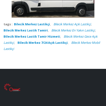
tags :
Bilecik Merkez Lastikçi
,
Bilecik Merkez Açık Lastikçi
,
Bilecik Merkez Lastik Tamiri
,
Bilecik Merkez En Yakın Lastikçi
,
Bilecik Merkez Lastik Tamir Hizmeti
,
Bilecik Merkez Gece Açık
Lastikçi
,
Bilecik Merkez 7/24 Açık Lastikçi
,
Bilecik Merkez Mobil
Lastikçi