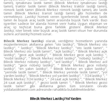
tamiri), işmakinası lastik tamiri (Bilecik Merkez işmakinası lastiği
tamiri), traktör lastik tamiri (Bilecik Merkez traktör lastiği tamiri),
römork lastik tamiri (Bilecik Merkez römork lastiği tamiri), atv lastik
tamiri (Bilecik Merkez transit lastiği tamiri) gibi hizmetleri de
vermekteyiz.
Lastikçi
hizmeti veren işyerlerinde binek araç lastik
tamiri ile büyük araç lastik tamiri arasında büyük fark vardır. Bazı
işyerileri sadece bir alanda hizmet verir hatta. Uygun ekipman ve
araç içi teçhizat buna göre farklılık gösterir.
Bilecik Merkez
lastikçi,
ister binek ister büyük araç lastik tamiri olsun her durumda
sizlere
acil lastikçi
hizmeti sunar.
Bilecik Merkez lastikçi
olarak, verdiğimiz hizmetlerin yanında
müşterilerimizin akıllarına gelen "oto lastikçi", "Bilecik Merkez oto
lastikçi", " lastikçi", "Bilecik Merkez lastikçi", "oto lastik tamiri", "
Bilecik Merkez oto lastik tamiri", "açık lastikçi", " Bilecik Merkez açık
lastikçi", "gece açık lastikçi", " Bilecik Merkez gece açık lastikçi ",
"mobil lastikçi", " Bilecik Merkez mobil lastikçi", "nöbetçi lastikçi", "
Bilecik Merkez nöbetçi lastikçi", "acil lastikçi", " Bilecik Merkez acil
lastikçi", "gece nöbetçi lastikçi", " Bilecik Merkez gece nöbetçi
lastikçi", "en yakın lastikçi", " Bilecik Merkez en yakın lastikçi",
"yerinde lastik tamiri", " Bilecik Merkez yerinde lastik tamiri", "yol
yardım lastikçi", "Bilecik Merkez yol yardım lastikçi", " 7/24 lastikçi ", "
Bilecik Merkez 7/24 lastikçi ", " 24 saat açık lastikçi ", " Bilecik Merkez
24 saat açık lastikçi", " gezici lastik tamiri ", " Bilecik Merkez gezici
lastik tamiri" gibi akıllarına gelen tüm soruların cevabı
yoldalastiktamiri.com adresinde rahatlıkla bulabilmektedirler.
Bilecik Merkez Lastikçi Yol Yardım