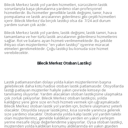
Bilecik Merkez lastik yol yardım hizmetleri, sürücülerin lastik
sorunlarıyla başa çıkmalarına yardımcı olan profesyonel
hizmetlerdir. Bu hizmetler genellikle lastik değişimi, tamir, hava
pompalama ve lastik arızalarının giderilmesi gibi çeşitli hizmetleri
içerir. Bilecik Merkez'da birçok lastikçi olsa da 7/24 acil durum
yardımı sunan çok azdır.
Bilecik Merkez lastik yol yardımı, lastik değişimi, lastik tamiri, hava
tamamlama ve her türlü lastik arızalarının giderilmesi hizmetlerini
sağlar. Rot ve balans ayarı hizmeti verilmemektedir. Bu şekilde
ihtiyacı olan müşterilemiz "en yakın lastikçi" işyerine müracat
etmeleri gerekmektedir. Çoğu lastikçi bu konuda size hizmet
verebilecektir.
Bilecik Merkez Otoban Lastikçi
Lastik patlamasından dolayı yolda kalan müşterilerinin başına
gelebilecek daha kötü hadise otoban lastik patlamasıdır. Otoyollarda
lastiği patlayan müşteriler haliyle yakın çevrede kimseyi de
tanımamış oluyorlar. Yardım alacakları otoban lastikçisine ulaşmakta
çok zorluk çekiyorlar. Bilecik Merkez otoban lastikçisi, yolda
kaldığınız yere göre size en hızlı hizmeti vermek için uğraşmaktadır.
Bilecik Merkez otoban lastik yol yardım için, bizlere ulaşmanız yeterli
olacaktır. Otoyolda seyyar lastikçimiz, kısa sürede yanınıza gelerek
size yardımcı olacaktır. Otobanda yolda kalıp lastik yol yardım talebi
olan müşterilerimiz, genelde kaldıkları yerden en yakın yerleşim
yerine mesafe ölçüp değerlendirme yapıyorlar. Oysa otoban lastikçi,
müşteriden yolda kaldıkları konumu aldıklarında en yakın gişeden