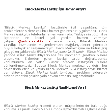
Bilecik Merkez Lastikçi İçin Hemen Arayın!
"Bilecik Merkez Lastikçi", lastiğinizle ilgili yaşadığınız tüm
problemlerde sizlere çok hızlı hizmet götüren bir uygulamadır. Bilecik
Merkez
lastikçi
bir telefonla hemen yanınızda. Türkiye'nin bütün il ve
ilçelerinde en kaliteli yol yardım hizmeti vermeye
çalışan
@yoldalastiktamiri
ailesi olarak,
Bilecik Merkez
Lastikçi
hizmetinde müşterilerimizin mağduriyetlerini gidererek
büyük kolaylıklar sağlamaktayız. Bilecik Merkez içine ve bütün giriş
çıkış güzergahlarında
Bilecik Merkez yolda lastik tamir
-
Bilecik Merkez
yerinde lastik tamiri
ihtiyacınızda tek yapmanız gereken bizlere
ulaşmaktır. Sizlerden gelen lastikçi talebi doğrultusunda
konumunuza en yakın
Bilecik Merkez lastikçi
sini sizlere
yönlendirmekteyiz. Sadece Bilecik Merkez merkezinde değil, her
noktasında etkin ve yetkin Bilecik Merkez
7/24 lastikçi
leriyle hizmet
vermekteyiz
. Bilecik Merkez lastik tamircisi,
problemi gidererek
sizlerin rahat bir şekilde yola devam etmesini sağlamaktadır.
Bilecik Merkez Lastikçi Nasıl Hizmet Verir ?
Bilecik Merkez lastikçi
hizmeti olarak, müşterilerimizin bulunduğu
konuma ulaşarak Bilecik Merkez
mobil lastikçi
hizmeti sağlamaktayız.