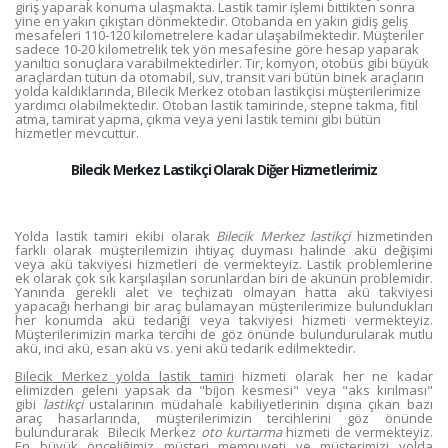
giriş yaparak konuma ulaşmakta. Lastik tamir işlemi bittikten sonra
yine en yakın çıkıştan dönmektedir. Otobanda en yakın gidiş geliş
mesafeleri 110-120 kilometrelere kadar ulaşabilmektedir. Müşteriler
sadece 10-20 kilometrelik tek yön mesafesine göre hesap yaparak
yanıltıcı sonuçlara varabilmektedirler. Tır, komyon, otobüs gibi büyük
araçlardan tutun da otomabil, suv, transit vari bütün binek araçların
yolda kaldıklarında, Bilecik Merkez otoban lastikçisi müşterilerimize
yardımcı olabilmektedir. Otoban lastik tamirinde, stepne takma, fitil
atma, tamirat yapma, çıkma veya yeni lastik temini gibi bütün
hizmetler mevcuttur.
Bilecik Merkez Lastikçi Olarak Diğer Hizmetlerimiz
Yolda lastik tamiri ekibi olarak
Bilecik Merkez lastikçi
hizmetinden
farklı olarak müşterilemizin ihtiyaç duyması halinde akü değişimi
veya akü takviyesi hizmetleri de vermekteyiz. Lastik problemlerine
ek olarak çok sık karşılaşılan sorunlardan biri de akünün problemidir.
Yanında gerekli alet ve teçhizatı olmayan hatta akü takviyesi
yapacağı herhangi bir araç bulamayan müşterilerimize bulundukları
her konumda akü tedariği veya takviyesi hizmeti vermekteyiz.
Müşterilerimizin marka tercihi de göz önünde bulundurularak mutlu
akü, inci akü, esan akü vs. yeni akü tedarik edilmektedir.
Bilecik Merkez yolda lastik tamiri
hizmeti olarak her ne kadar
elimizden geleni yapsak da "bijon kesmesi" veya "aks kırılması"
gibi
lastikçi
ustalarının müdahale kabiliyetlerinin dışına çıkan bazı
araç hasarlarında, müşterilerimizin tercihlerini göz önünde
bulundurarak Bilecik Merkez
oto kurtarma
hizmeti de vermekteyiz.
En büyük önceliğimiz müşteri memnuyeti ve müşterimizi yolda