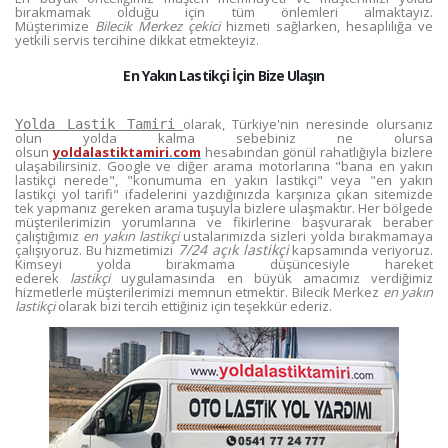
bırakmamak olduğu için tüm önlemleri almaktayız.
Müşterimize
Bilecik Merkez çekici
hizmeti sağlarken, hesaplılığa ve
yetkili servis tercihine dikkat etmekteyiz.
En Yakın Lastikçi İçin Bize Ulaşın
olarak, Türkiye'nin neresinde olursanız
Yolda Lastik Tamiri
olun yolda kalma sebebiniz ne olursa
olsun
yoldalastiktamiri.com
hesabından gönül rahatlığıyla bizlere
ulaşabilirsiniz. Google ve diğer arama motorlarına "bana en yakın
lastikçi nerede", "konumuma en yakın lastikçi" veya "en yakın
lastikçi yol tarifi" ifadelerini yazdığınızda karşınıza çıkan sitemizde
tek yapmanız gereken arama tuşuyla bizlere ulaşmaktır. Her bölgede
müşterilerimizin yorumlarına ve fikirlerine başvurarak beraber
çalıştığımız
en yakın lastikçi
ustalarımızda sizleri yolda bırakmamaya
7/24 açık lastikçi
çalışıyoruz. Bu hizmetimizi
kapsamında veriyoruz.
Kimseyi yolda bırakmama düşüncesiyle hareket
ederek
lastikçi
uygulamasında en büyük amacımız verdiğimiz
hizmetlerle müşterilerimizi memnun etmektir. Bilecik Merkez
en yakın
lastikçi
olarak bizi tercih ettiğiniz için teşekkür ederiz.