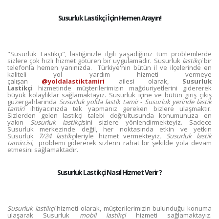
Susurluk Lastikçi İçin Hemen Arayın!
"Susurluk Lastikçi", lastiğinizle ilgili yaşadığınız tüm problemlerde
sizlere çok hızlı hizmet götüren bir uygulamadır. Susurluk
lastikçi
bir
telefonla hemen yanınızda. Türkiye'nin bütün il ve ilçelerinde en
kaliteli yol yardım hizmeti vermeye
çalışan
@yoldalastiktamiri
ailesi olarak,
Susurluk
Lastikçi
hizmetinde müşterilerimizin mağduriyetlerini gidererek
büyük kolaylıklar sağlamaktayız. Susurluk içine ve bütün giriş çıkış
güzergahlarında
Susurluk yolda lastik tamir
-
Susurluk yerinde lastik
tamiri
ihtiyacınızda tek yapmanız gereken bizlere ulaşmaktır.
Sizlerden gelen lastikçi talebi doğrultusunda konumunuza en
yakın
Susurluk lastikçi
sini sizlere yönlendirmekteyiz. Sadece
Susurluk merkezinde değil, her noktasında etkin ve yetkin
Susurluk
7/24 lastikçi
leriyle hizmet vermekteyiz
. Susurluk lastik
tamircisi,
problemi gidererek sizlerin rahat bir şekilde yola devam
etmesini sağlamaktadır.
Susurluk Lastikçi Nasıl Hizmet Verir ?
Susurluk lastikçi
hizmeti olarak, müşterilerimizin bulunduğu konuma
ulaşarak Susurluk
mobil lastikçi
hizmeti sağlamaktayız.