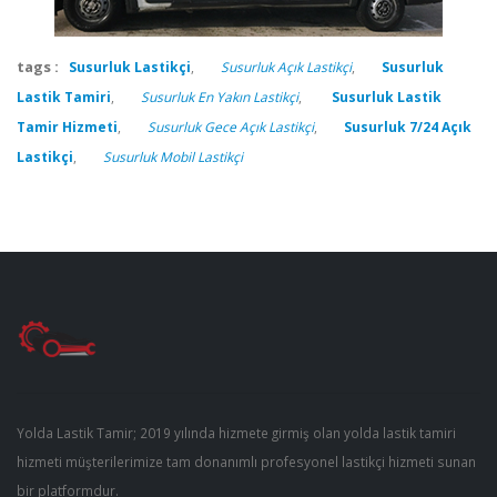
tags :
Susurluk Lastikçi
,
Susurluk Açık Lastikçi
,
Susurluk
Lastik Tamiri
,
Susurluk En Yakın Lastikçi
,
Susurluk Lastik
Tamir Hizmeti
,
Susurluk Gece Açık Lastikçi
,
Susurluk 7/24 Açık
Lastikçi
,
Susurluk Mobil Lastikçi
Yolda Lastik Tamir; 2019 yılında hizmete girmiş olan yolda lastik tamiri
hizmeti müşterilerimize tam donanımlı profesyonel lastikçi hizmeti sunan
bir platformdur.