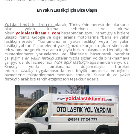
En Yakın Lastikçi İçin Bize Ulaşın
olarak, Türkiye'nin neresinde olursanız
Yolda Lastik Tamiri
olun yolda kalma sebebiniz ne olursa
olsun
yoldalastiktamiri.com
hesabından gönül rahatlığıyla bizlere
ulaşabilirsiniz. Google ve diğer arama motorlarına "bana en yakın
lastikçi nerede", "konumuma en yakın lastikçi" veya "en yakın
lastikçi yol tarifi" ifadelerini yazdığınızda karşınıza çıkan sitemizde
tek yapmanız gereken arama tuşuyla bizlere ulaşmaktır. Her bölgede
müşterilerimizin yorumlarına ve fikirlerine başvurarak beraber
çalıştığımız
en yakın lastikçi
ustalarımızda sizleri yolda bırakmamaya
7/24 açık lastikçi
çalışıyoruz. Bu hizmetimizi
kapsamında veriyoruz.
Kimseyi yolda bırakmama düşüncesiyle hareket
ederek
lastikçi
uygulamasında en büyük amacımız verdiğimiz
hizmetlerle müşterilerimizi memnun etmektir. Susurluk
en yakın
lastikçi
olarak bizi tercih ettiğiniz için teşekkür ederiz.