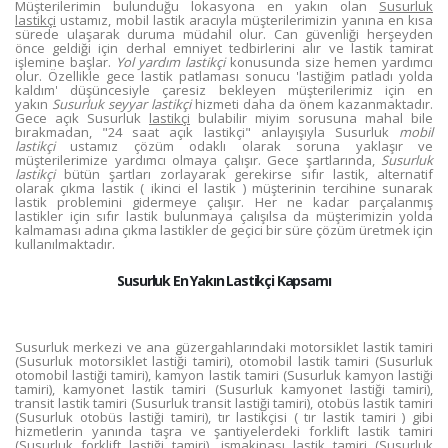
Müşterilerimin bulunduğu lokasyona en yakın olan
Susurluk
lastikçi
ustamız, mobil lastik aracıyla müşterilerimizin yanına en kısa
sürede ulaşarak duruma müdahil olur. Can güvenliği herşeyden
önce geldiği için derhal emniyet tedbirlerini alır ve lastik tamirat
işlemine başlar.
Yol yardım lastikçi
konusunda size hemen yardımcı
olur. Özellikle gece lastik patlaması sonucu 'lastiğim patladı yolda
kaldım' düşüncesiyle çaresiz bekleyen müşterilerimiz için en
yakın
Susurluk seyyar lastikçi
hizmeti daha da önem kazanmaktadır.
Gece açık Susurluk
lastikçi
bulabilir miyim sorusuna mahal bile
bırakmadan, "24 saat açık lastikçi" anlayışıyla Susurluk
mobil
lastikçi
ustamız çözüm odaklı olarak soruna yaklaşır ve
müşterilerimize yardımcı olmaya çalışır. Gece şartlarında,
Susurluk
lastikçi
bütün şartları zorlayarak gerekirse sıfır lastik, alternatif
olarak çıkma lastik ( ikinci el lastik ) müşterinin tercihine sunarak
lastik problemini gidermeye çalışır. Her ne kadar parçalanmış
lastikler için sıfır lastik bulunmaya çalışılsa da müşterimizin yolda
kalmaması adına çıkma lastikler de geçici bir süre çözüm üretmek için
kullanılmaktadır.
Susurluk En Yakın Lastikçi Kapsamı
Susurluk merkezi ve ana güzergahlarındaki motorsiklet lastik tamiri
(Susurluk motorsiklet lastiği tamiri), otomobil lastik tamiri (Susurluk
otomobil lastiği tamiri), kamyon lastik tamiri (Susurluk kamyon lastiği
tamiri), kamyonet lastik tamiri (Susurluk kamyonet lastiği tamiri),
transit lastik tamiri (Susurluk transit lastiği tamiri), otobüs lastik tamiri
(Susurluk otobüs lastiği tamiri), tır lastikçisi ( tır lastik tamiri ) gibi
hizmetlerin yanında taşra ve şantiyelerdeki forklift lastik tamiri
(Susurluk forklift lastiği tamiri), işmakinası lastik tamiri (Susurluk