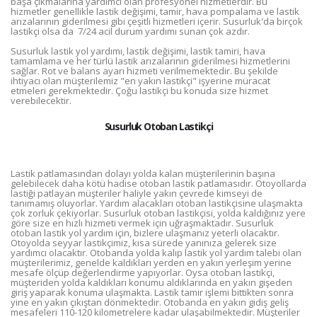
başa çıkmalarına yardımcı olan profesyonel hizmetlerdir. Bu
hizmetler genellikle lastik değişimi, tamir, hava pompalama ve lastik
arızalarının giderilmesi gibi çeşitli hizmetleri içerir. Susurluk'da birçok
lastikçi olsa da 7/24 acil durum yardımı sunan çok azdır.
Susurluk lastik yol yardımı, lastik değişimi, lastik tamiri, hava
tamamlama ve her türlü lastik arızalarının giderilmesi hizmetlerini
sağlar. Rot ve balans ayarı hizmeti verilmemektedir. Bu şekilde
ihtiyacı olan müşterilemiz "en yakın lastikçi" işyerine müracat
etmeleri gerekmektedir. Çoğu lastikçi bu konuda size hizmet
verebilecektir.
Susurluk Otoban Lastikçi
Lastik patlamasından dolayı yolda kalan müşterilerinin başına
gelebilecek daha kötü hadise otoban lastik patlamasıdır. Otoyollarda
lastiği patlayan müşteriler haliyle yakın çevrede kimseyi de
tanımamış oluyorlar. Yardım alacakları otoban lastikçisine ulaşmakta
çok zorluk çekiyorlar. Susurluk otoban lastikçisi, yolda kaldığınız yere
göre size en hızlı hizmeti vermek için uğraşmaktadır. Susurluk
otoban lastik yol yardım için, bizlere ulaşmanız yeterli olacaktır.
Otoyolda seyyar lastikçimiz, kısa sürede yanınıza gelerek size
yardımcı olacaktır. Otobanda yolda kalıp lastik yol yardım talebi olan
müşterilerimiz, genelde kaldıkları yerden en yakın yerleşim yerine
mesafe ölçüp değerlendirme yapıyorlar. Oysa otoban lastikçi,
müşteriden yolda kaldıkları konumu aldıklarında en yakın gişeden
giriş yaparak konuma ulaşmakta. Lastik tamir işlemi bittikten sonra
yine en yakın çıkıştan dönmektedir. Otobanda en yakın gidiş geliş
mesafeleri 110-120 kilometrelere kadar ulaşabilmektedir. Müşteriler