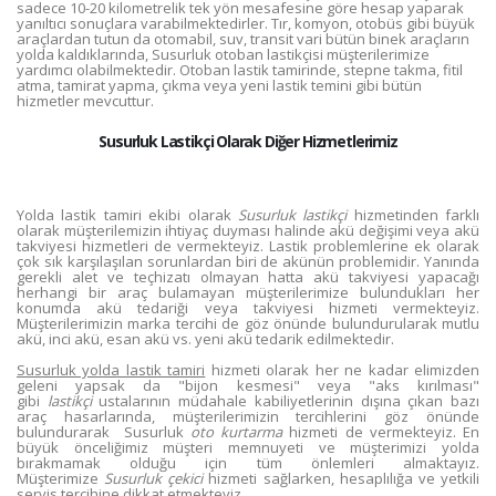
sadece 10-20 kilometrelik tek yön mesafesine göre hesap yaparak
yanıltıcı sonuçlara varabilmektedirler. Tır, komyon, otobüs gibi büyük
araçlardan tutun da otomabil, suv, transit vari bütün binek araçların
yolda kaldıklarında, Susurluk otoban lastikçisi müşterilerimize
yardımcı olabilmektedir. Otoban lastik tamirinde, stepne takma, fitil
atma, tamirat yapma, çıkma veya yeni lastik temini gibi bütün
hizmetler mevcuttur.
Susurluk Lastikçi Olarak Diğer Hizmetlerimiz
Yolda lastik tamiri ekibi olarak
Susurluk lastikçi
hizmetinden farklı
olarak müşterilemizin ihtiyaç duyması halinde akü değişimi veya akü
takviyesi hizmetleri de vermekteyiz. Lastik problemlerine ek olarak
çok sık karşılaşılan sorunlardan biri de akünün problemidir. Yanında
gerekli alet ve teçhizatı olmayan hatta akü takviyesi yapacağı
herhangi bir araç bulamayan müşterilerimize bulundukları her
konumda akü tedariği veya takviyesi hizmeti vermekteyiz.
Müşterilerimizin marka tercihi de göz önünde bulundurularak mutlu
akü, inci akü, esan akü vs. yeni akü tedarik edilmektedir.
Susurluk yolda lastik tamiri
hizmeti olarak her ne kadar elimizden
geleni yapsak da "bijon kesmesi" veya "aks kırılması"
gibi
lastikçi
ustalarının müdahale kabiliyetlerinin dışına çıkan bazı
araç hasarlarında, müşterilerimizin tercihlerini göz önünde
bulundurarak Susurluk
oto kurtarma
hizmeti de vermekteyiz. En
büyük önceliğimiz müşteri memnuyeti ve müşterimizi yolda
bırakmamak olduğu için tüm önlemleri almaktayız.
Müşterimize
Susurluk çekici
hizmeti sağlarken, hesaplılığa ve yetkili
servis tercihine dikkat etmekteyiz.