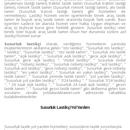
işmakinası lastiği tamiri), traktör lastik tamiri (Susurluk traktör lastiği
tamiri), römork lastik tamiri (Susurluk römork lastiği tamiri), atv lastik
tamiri (Susurluk transit lastiği tamiri) gibi hizmetleri de
vermekteyiz.
Lastikçi
hizmeti veren işyerlerinde binek araç lastik
tamiri ile büyük araç lastik tamiri arasında büyük fark vardır. Bazı
işyerileri sadece bir alanda hizmet verir hatta. Uygun ekipman ve
araç içi teçhizat buna göre farklılık gösterir.
Susurluk lastikçi,
ister
binek ister büyük araç lastik tamiri olsun her durumda sizlere
acil
lastikçi
hizmeti sunar.
Susurluk lastikçi
olarak, verdiğimiz hizmetlerin yanında
müşterilerimizin akıllarına gelen "oto lastikçi", "Susurluk oto lastikçi",
" lastikçi", "Susurluk lastikçi", "oto lastik tamiri", " Susurluk oto lastik
tamiri", "açık lastikçi", " Susurluk açık lastikçi", "gece açık lastikçi", "
Susurluk gece açık lastikçi ", "mobil lastikçi", " Susurluk mobil
lastikçi", "nöbetçi lastikçi", " Susurluk nöbetçi lastikçi", "acil lastikçi", "
Susurluk acil lastikçi", "gece nöbetçi lastikçi", " Susurluk gece nöbetçi
lastikçi", "en yakın lastikçi", " Susurluk en yakın lastikçi", "yerinde
lastik tamiri", " Susurluk yerinde lastik tamiri", "yol yardım lastikçi",
"Susurluk yol yardım lastikçi", " 7/24 lastikçi ", " Susurluk 7/24 lastikçi
", " 24 saat açık lastikçi ", " Susurluk 24 saat açık lastikçi", " gezici
lastik tamiri ", " Susurluk gezici lastik tamiri" gibi akıllarına gelen tüm
soruların cevabı yoldalastiktamiri.com adresinde rahatlıkla
bulabilmektedirler.
Susurluk Lastikçi Yol Yardım
Susurluk lastik yol yardım hizmetleri, sürücülerin lastik sorunlarıyla