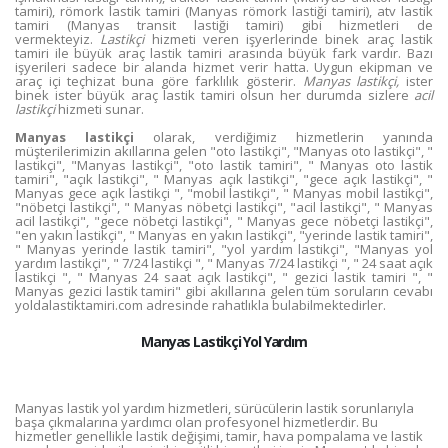
tamiri), römork lastik tamiri (Manyas römork lastiği tamiri), atv lastik
tamiri (Manyas transit lastiği tamiri) gibi hizmetleri de
vermekteyiz.
Lastikçi
hizmeti veren işyerlerinde binek araç lastik
tamiri ile büyük araç lastik tamiri arasında büyük fark vardır. Bazı
işyerileri sadece bir alanda hizmet verir hatta. Uygun ekipman ve
araç içi teçhizat buna göre farklılık gösterir.
Manyas lastikçi,
ister
binek ister büyük araç lastik tamiri olsun her durumda sizlere
acil
lastikçi
hizmeti sunar.
Manyas lastikçi
olarak, verdiğimiz hizmetlerin yanında
müşterilerimizin akıllarına gelen "oto lastikçi", "Manyas oto lastikçi", "
lastikçi", "Manyas lastikçi", "oto lastik tamiri", " Manyas oto lastik
tamiri", "açık lastikçi", " Manyas açık lastikçi", "gece açık lastikçi", "
Manyas gece açık lastikçi ", "mobil lastikçi", " Manyas mobil lastikçi",
"nöbetçi lastikçi", " Manyas nöbetçi lastikçi", "acil lastikçi", " Manyas
acil lastikçi", "gece nöbetçi lastikçi", " Manyas gece nöbetçi lastikçi",
"en yakın lastikçi", " Manyas en yakın lastikçi", "yerinde lastik tamiri",
" Manyas yerinde lastik tamiri", "yol yardım lastikçi", "Manyas yol
yardım lastikçi", " 7/24 lastikçi ", " Manyas 7/24 lastikçi ", " 24 saat açık
lastikçi ", " Manyas 24 saat açık lastikçi", " gezici lastik tamiri ", "
Manyas gezici lastik tamiri" gibi akıllarına gelen tüm soruların cevabı
yoldalastiktamiri.com adresinde rahatlıkla bulabilmektedirler.
Manyas Lastikçi Yol Yardım
Manyas lastik yol yardım hizmetleri, sürücülerin lastik sorunlarıyla
başa çıkmalarına yardımcı olan profesyonel hizmetlerdir. Bu
hizmetler genellikle lastik değişimi, tamir, hava pompalama ve lastik