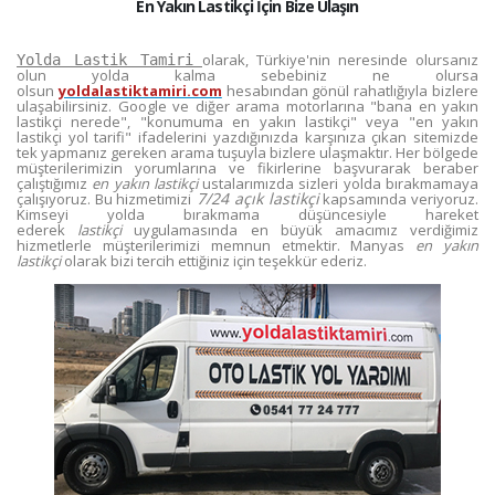
En Yakın Lastikçi İçin Bize Ulaşın
olarak, Türkiye'nin neresinde olursanız
Yolda Lastik Tamiri
olun yolda kalma sebebiniz ne olursa
olsun
yoldalastiktamiri.com
hesabından gönül rahatlığıyla bizlere
ulaşabilirsiniz. Google ve diğer arama motorlarına "bana en yakın
lastikçi nerede", "konumuma en yakın lastikçi" veya "en yakın
lastikçi yol tarifi" ifadelerini yazdığınızda karşınıza çıkan sitemizde
tek yapmanız gereken arama tuşuyla bizlere ulaşmaktır. Her bölgede
müşterilerimizin yorumlarına ve fikirlerine başvurarak beraber
çalıştığımız
en yakın lastikçi
ustalarımızda sizleri yolda bırakmamaya
7/24 açık lastikçi
çalışıyoruz. Bu hizmetimizi
kapsamında veriyoruz.
Kimseyi yolda bırakmama düşüncesiyle hareket
ederek
lastikçi
uygulamasında en büyük amacımız verdiğimiz
hizmetlerle müşterilerimizi memnun etmektir. Manyas
en yakın
lastikçi
olarak bizi tercih ettiğiniz için teşekkür ederiz.