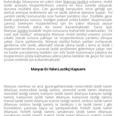
bulunduğu lokasyona en yakın olan
Manyas lastikçi
ustamız, mobil
lastik aracıyla müşterilerimizin yanına en kısa sürede ulaşarak
duruma müdahil olur. Can güvenliği herşeyden önce geldiği için
derhal emniyet tedbirlerini alır ve lastik tamirat işlemine başlar.
Yol
yardım lastikçi
konusunda size hemen yardımcı olur. Özellikle gece
lastik patlaması sonucu 'lastiğim patladı yolda kaldım' düşüncesiyle
çaresiz bekleyen müşterilerimiz için en yakın
Manyas seyyar
lastikçi
hizmeti daha da önem kazanmaktadır. Gece açık
Manyas
lastikçi
bulabilir miyim sorusuna mahal bile bırakmadan, "24
saat açık lastikçi" anlayışıyla Manyas
mobil lastikçi
ustamız çözüm
odaklı olarak soruna yaklaşır ve müşterilerimize yardımcı olmaya
çalışır. Gece şartlarında,
Manyas lastikçi
bütün şartları zorlayarak
gerekirse sıfır lastik, alternatif olarak çıkma lastik ( ikinci el lastik )
müşterinin tercihine sunarak lastik problemini gidermeye çalışır. Her
ne kadar parçalanmış lastikler için sıfır lastik bulunmaya çalışılsa da
müşterimizin yolda kalmaması adına çıkma lastikler de geçici bir süre
çözüm üretmek için kullanılmaktadır.
Manyas En Yakın Lastikçi Kapsamı
Manyas merkezi ve ana güzergahlarındaki motorsiklet lastik tamiri
(Manyas motorsiklet lastiği tamiri), otomobil lastik tamiri (Manyas
otomobil lastiği tamiri), kamyon lastik tamiri (Manyas kamyon lastiği
tamiri), kamyonet lastik tamiri (Manyas kamyonet lastiği tamiri),
transit lastik tamiri (Manyas transit lastiği tamiri), otobüs lastik tamiri
(Manyas otobüs lastiği tamiri), tır lastikçisi ( tır lastik tamiri ) gibi
hizmetlerin yanında taşra ve şantiyelerdeki forklift lastik tamiri
(Manyas forklift lastiği tamiri), işmakinası lastik tamiri (Manyas
işmakinası lastiği tamiri), traktör lastik tamiri (Manyas traktör lastiği