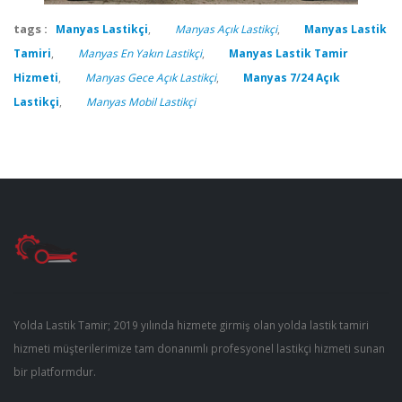
tags :
Manyas Lastikçi
,
Manyas Açık Lastikçi
,
Manyas Lastik
Tamiri
,
Manyas En Yakın Lastikçi
,
Manyas Lastik Tamir
Hizmeti
,
Manyas Gece Açık Lastikçi
,
Manyas 7/24 Açık
Lastikçi
,
Manyas Mobil Lastikçi
Yolda Lastik Tamir; 2019 yılında hizmete girmiş olan yolda lastik tamiri
hizmeti müşterilerimize tam donanımlı profesyonel lastikçi hizmeti sunan
bir platformdur.