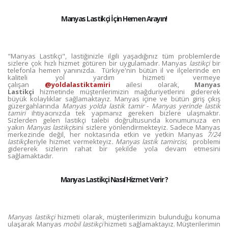
Manyas Lastikçi İçin Hemen Arayın!
"Manyas Lastikçi", lastiğinizle ilgili yaşadığınız tüm problemlerde
sizlere çok hızlı hizmet götüren bir uygulamadır. Manyas
lastikçi
bir
telefonla hemen yanınızda. Türkiye'nin bütün il ve ilçelerinde en
kaliteli yol yardım hizmeti vermeye
çalışan
@yoldalastiktamiri
ailesi olarak,
Manyas
Lastikçi
hizmetinde müşterilerimizin mağduriyetlerini gidererek
büyük kolaylıklar sağlamaktayız. Manyas içine ve bütün giriş çıkış
güzergahlarında
Manyas yolda lastik tamir
-
Manyas yerinde lastik
tamiri
ihtiyacınızda tek yapmanız gereken bizlere ulaşmaktır.
Sizlerden gelen lastikçi talebi doğrultusunda konumunuza en
yakın
Manyas lastikçi
sini sizlere yönlendirmekteyiz. Sadece Manyas
merkezinde değil, her noktasında etkin ve yetkin Manyas
7/24
lastikçi
leriyle hizmet vermekteyiz
. Manyas lastik tamircisi,
problemi
gidererek sizlerin rahat bir şekilde yola devam etmesini
sağlamaktadır.
Manyas Lastikçi Nasıl Hizmet Verir ?
Manyas lastikçi
hizmeti olarak, müşterilerimizin bulunduğu konuma
ulaşarak Manyas
mobil lastikçi
hizmeti sağlamaktayız. Müşterilerimin