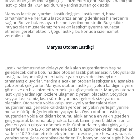
arızalarının giderilmesi gibi çeşitli hizmetleri içerir. Manyas'da birçok
lastikçi olsa da 7/24 acil durum yardımı sunan çok azdır.
Manyas lastik yol yardımı, lastik değişimi, lastik tamiri, hava
tamamlama ve her türlü lastik arızalarının giderilmesi hizmetlerini
sağlar. Rot ve balans ayarı hizmeti verilmemektedir. Bu şekilde
ihtiyacı olan müşterilemiz "en yakın lastikçi" işyerine müracat
etmeleri gerekmektedir. Çoğu lastikçi bu konuda size hizmet
verebilecektir.
Manyas Otoban Lastikçi
Lastik patlamasından dolayı yolda kalan müşterilerinin başına
gelebilecek daha kötü hadise otoban lastik patlamasıdır. Otoyollarda
lastiği patlayan müşteriler haliyle yakın çevrede kimseyi de
tanımamış oluyorlar. Yardım alacakları otoban lastikçisine ulaşmakta
çok zorluk çekiyorlar. Manyas otoban lastikçisi, yolda kaldığınız yere
göre size en hızlı hizmeti vermek için uğraşmaktadır. Manyas otoban
lastik yol yardım için, bizlere ulaşmanız yeterli olacaktır. Otoyolda
seyyar lastikçimiz, kısa sürede yanınıza gelerek size yardımcı
olacaktır. Otobanda yolda kalıp lastik yol yardım talebi olan
müşterilerimiz, genelde kaldıkları yerden en yakın yerleşim yerine
mesafe ölçüp değerlendirme yapıyorlar. Oysa otoban lastikçi,
müşteriden yolda kaldıkları konumu aldıklarında en yakın gişeden
giriş yaparak konuma ulaşmakta. Lastik tamir işlemi bittikten sonra
yine en yakın çıkıştan dönmektedir. Otobanda en yakın gidiş geliş
mesafeleri 110-120 kilometrelere kadar ulaşabilmektedir. Müşteriler
sadece 10-20 kilometrelik tek yön mesafesine göre hesap yaparak
yanıltıcı sonuçlara varabilmektedirler. Tır, komyon, otobüs gibi büyük