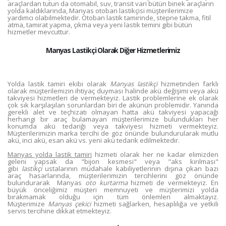
araçlardan tutun da otomabil, suv, transit vari bütün binek araçların
yolda kaldıklarında, Manyas otoban lastikçisi müşterilerimize
yardımcı olabilmektedir. Otoban lastik tamirinde, stepne takma, fitil
atma, tamirat yapma, çıkma veya yeni lastik temini gibi bütün
hizmetler mevcuttur.
Manyas Lastikçi Olarak Diğer Hizmetlerimiz
Yolda lastik tamiri ekibi olarak
Manyas lastikçi
hizmetinden farklı
olarak müşterilemizin ihtiyaç duyması halinde akü değişimi veya akü
takviyesi hizmetleri de vermekteyiz. Lastik problemlerine ek olarak
çok sık karşılaşılan sorunlardan biri de akünün problemidir. Yanında
gerekli alet ve teçhizatı olmayan hatta akü takviyesi yapacağı
herhangi bir araç bulamayan müşterilerimize bulundukları her
konumda akü tedariği veya takviyesi hizmeti vermekteyiz.
Müşterilerimizin marka tercihi de göz önünde bulundurularak mutlu
akü, inci akü, esan akü vs. yeni akü tedarik edilmektedir.
Manyas yolda lastik tamiri
hizmeti olarak her ne kadar elimizden
geleni yapsak da "bijon kesmesi" veya "aks kırılması"
gibi
lastikçi
ustalarının müdahale kabiliyetlerinin dışına çıkan bazı
araç hasarlarında, müşterilerimizin tercihlerini göz önünde
bulundurarak Manyas
oto kurtarma
hizmeti de vermekteyiz. En
büyük önceliğimiz müşteri memnuyeti ve müşterimizi yolda
bırakmamak olduğu için tüm önlemleri almaktayız.
Müşterimize
Manyas çekici
hizmeti sağlarken, hesaplılığa ve yetkili
servis tercihine dikkat etmekteyiz.