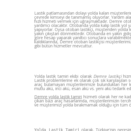
Lastik patlamasından dolayı yolda kalan müşterilerin
çevrede kimseyi de tanımamış oluyorlar. Yardım alac
hızlı hizmeti vermek için uğraşmaktadır. Demre otoba
yardımcı olacaktır. Otobanda yolda kalıp lastik yol
yapıyorlar. Oysa otoban lastikçi, müşteriden yolda 
yakın çıkıştan dönmektedir. Otobanda en yakın gidi
göre hesap yaparak yanıltıcı sonuçlara varabilmekted
kaldıklarında, Demre otoban lastikçisi müşterilerimi
gibi bütün hizmetler mevcuttur.
Yolda lastik tamiri ekibi olarak
Demre lastikçi
hizm
Lastik problemlerine ek olarak çok sık karşılaşılan 
araç bulamayan müşterilerimize bulundukları her 
mutlu akü, inci akü, esan akü vs. yeni akü tedarik ed
Demre yolda lastik tamiri
hizmeti olarak her ne kad
çıkan bazı araç hasarlarında, müşterilerimizin te
ve müşterimizi yolda bırakmamak olduğu için tüm 
olarak, Türkiye'nin neres
Yolda Lastik Tamiri