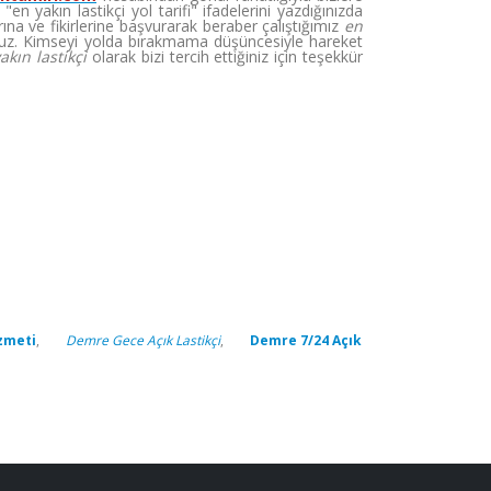
 yakın lastikçi yol tarifi" ifadelerini yazdığınızda
na ve fikirlerine başvurarak beraber çalıştığımız
en
z. Kimseyi yolda bırakmama düşüncesiyle hareket
akın lastikçi
olarak bizi tercih ettiğiniz için teşekkür
zmeti
,
Demre Gece Açık Lastikçi
,
Demre 7/24 Açık