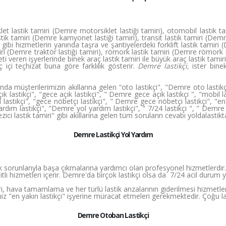
 lastik tamiri (Demre motorsiklet lastiği tamiri), otomobil lastik ta
k tamiri (Demre kamyonet lastiği tamiri), transit lastik tamiri (Demre
ri ) gibi hizmetlerin yanında taşra ve şantiyelerdeki forklift lastik tamiri 
iri (Demre traktör lastiği tamiri), römork lastik tamiri (Demre römork las
i veren işyerlerinde binek araç lastik tamiri ile büyük araç lastik tamiri
içi teçhizat buna göre farklılık gösterir.
Demre lastikçi,
ister bine
da müşterilerimizin akıllarına gelen "oto lastikçi", "Demre oto lastikçi"
k lastikçi", "gece açık lastikçi", " Demre gece açık lastikçi ", "mobil la
l lastikçi", "gece nöbetçi lastikçi", " Demre gece nöbetçi lastikçi", "en
yardım lastikçi", "Demre yol yardım lastikçi", " 7/24 lastikçi ", " Demre 
gezici lastik tamiri" gibi akıllarına gelen tüm soruların cevabı yoldalasti
Demre Lastikçi Yol Yardım
k sorunlarıyla başa çıkmalarına yardımcı olan profesyonel hizmetlerdir. 
itli hizmetleri içerir. Demre'da birçok lastikçi olsa da 7/24 acil durum 
iri, hava tamamlama ve her türlü lastik arızalarının giderilmesi hizmetle
iz "en yakın lastikçi" işyerine müracat etmeleri gerekmektedir. Çoğu la
Demre Otoban Lastikçi