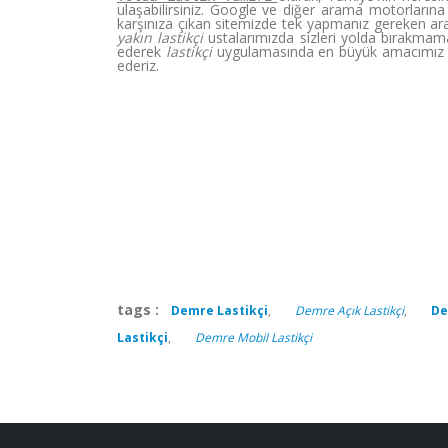
ulaşabilirsiniz. Google ve diğer arama motorlarına 
karşınıza çıkan sitemizde tek yapmanız gereken ara
yakın lastikçi
ustalarımızda sizleri yolda bırakmama
ederek
lastikçi
uygulamasında en büyük amacımız v
ederiz.
tags :
Demre Lastikçi
,
Demre Açık Lastikçi
,
De
Lastikçi
,
Demre Mobil Lastikçi