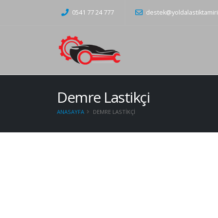
0541 77 24 777
destek@yoldalastiktamir
Demre Lastikçi
ANASAYFA
DEMRE LASTIKÇI