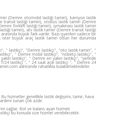
miri (Demre otomobil lastiği tamiri), kamyon lastik
 transit lastiği tamiri), otobüs lastik tamiri (Demre
(Demre forklift lastiği tamiri), işmakinası lastik tamiri
tiği tamiri), atv lastik tamiri (Demre transit lastiği
 arasında büyük fark vardır. Bazı işyerileri sadece bir
k ister büyük araç lastik tamiri olsun her durumda
, " lastikçi", "Demre lastikçi", "oto lastik tamiri", "
stikçi", " Demre mobil lastikçi", "nöbetçi lastikçi", "
 yakın lastikçi", " Demre en yakın lastikçi", "yerinde
7/24 lastikçi ", " 24 saat açık lastikçi ", " Demre 24
ktamiri.com adresinde rahatlıkla bulabilmektedirler.
Bu hizmetler genellikle lastik değişimi, tamir, hava
yardımı sunan çok azdır.
rini sağlar. Rot ve balans ayarı hizmeti
stikçi bu konuda size hizmet verebilecektir.