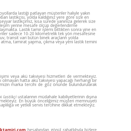
ollarda lastiği patlayan müşteriler haliyle yakın
n lastikçisi, yolda kaldığınız yere göre size en
seyyar lastikçimiz, kısa sürede yanınıza gelerek size
yerleşim yerine mesafe ölçüp değerlendirme
aşmakta. Lastik tamir işlemi bittikten sonra yine en
eriler sadece 10-20 kilometrelik tek yön mesafesine
v, transit vari bütün binek araçların yolda
il atma, tamirat yapma, çıkma veya yeni lastik temini
işimi veya akü takviyesi hizmetleri de vermekteyiz.
atı olmayan hatta akü takviyesi yapacağı herhangi bir
imizin marka tercihi de göz önünde bulundurularak
bi
lastikçi
ustalarının müdahale kabiliyetlerinin dışına
mekteyiz. En büyük önceliğimiz müşteri memnuyeti
plılığa ve yetkili servis tercihine dikkat etmekteyiz.
iktamiri.com
hesabından gönül rahatlığıyla bizlere