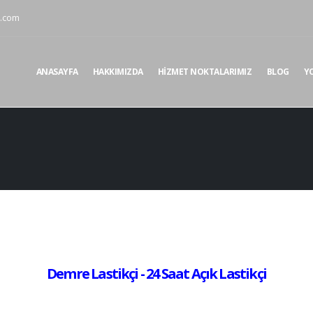
i.com
ANASAYFA
HAKKIMIZDA
HIZMET NOKTALARIMIZ
BLOG
Y
Demre Lastikçi - 24 Saat Açık Lastikçi