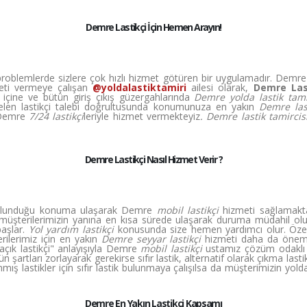
Demre Lastikçi İçin Hemen Arayın!
üm problemlerde sizlere çok hızlı hizmet götüren bir uygulamadır. Demr
zmeti vermeye çalışan
@yoldalastiktamiri
ailesi olarak,
Demre Las
içine ve bütün giriş çıkış güzergahlarında
Demre yolda lastik tam
gelen lastikçi talebi doğrultusunda konumunuza en yakın
Demre las
n Demre
7/24 lastikçi
leriyle hizmet vermekteyiz
. Demre lastik tamircis
Demre Lastikçi Nasıl Hizmet Verir ?
 bulunduğu konuma ulaşarak Demre
mobil lastikçi
hizmeti sağlamakta
 müşterilerimizin yanına en kısa sürede ulaşarak duruma müdahil olur
başlar.
Yol yardım lastikçi
konusunda size hemen yardımcı olur. Özelli
rilerimiz için en yakın
Demre seyyar lastikçi
hizmeti daha da önem
çık lastikçi" anlayışıyla Demre
mobil lastikçi
ustamız çözüm odaklı o
n şartları zorlayarak gerekirse sıfır lastik, alternatif olarak çıkma lastik
ış lastikler için sıfır lastik bulunmaya çalışılsa da müşterimizin yol
Demre En Yakın Lastikçi Kapsamı