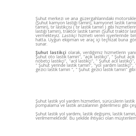
Şuhut merkezi ve ana güzergahlarındaki motorsiklet l
(Şuhut kamyon lastiği tamiri), kamyonet lastik tamiri 
tamiri), tır lastikçisi ( tır lastik tamiri ) gibi hizmet
lastiği tamiri), traktör lastik tamiri (Şuhut traktör la
vermekteyiz.
Lastikçi
hizmeti veren işyerlerinde bine
hatta. Uygun ekipman ve araç içi teçhizat buna göre 
sunar.
Şuhut lastikçi
olarak, verdiğimiz hizmetlerin yanınd
Şuhut oto lastik tamiri", "açık lastikçi", " Şuhut açık 
nöbetçi lastikçi", "acil lastikçi", " Şuhut acil lastikç
" Şuhut yerinde lastik tamiri", "yol yardım lastikçi", "
gezici lastik tamiri ", " Şuhut gezici lastik tamiri" g
Şuhut lastik yol yardım hizmetleri, sürücülerin lasti
pompalama ve lastik arızalarının giderilmesi gibi çeşi
Şuhut lastik yol yardımı, lastik değişimi, lastik tami
verilmemektedir. Bu şekilde ihtiyacı olan müşterilem