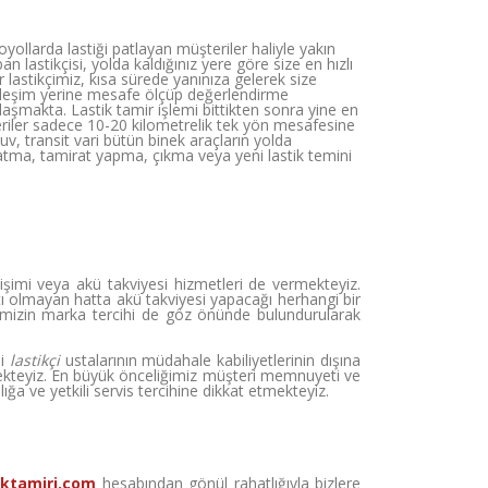
ollarda lastiği patlayan müşteriler haliyle yakın
lastikçisi, yolda kaldığınız yere göre size en hızlı
 lastikçimiz, kısa sürede yanınıza gelerek size
yerleşim yerine mesafe ölçüp değerlendirme
aşmakta. Lastik tamir işlemi bittikten sonra yine en
eriler sadece 10-20 kilometrelik tek yön mesafesine
v, transit vari bütün binek araçların yolda
l atma, tamirat yapma, çıkma veya yeni lastik temini
şimi veya akü takviyesi hizmetleri de vermekteyiz.
atı olmayan hatta akü takviyesi yapacağı herhangi bir
imizin marka tercihi de göz önünde bulundurularak
bi
lastikçi
ustalarının müdahale kabiliyetlerinin dışına
kteyiz. En büyük önceliğimiz müşteri memnuyeti ve
ığa ve yetkili servis tercihine dikkat etmekteyiz.
iktamiri.com
hesabından gönül rahatlığıyla bizlere