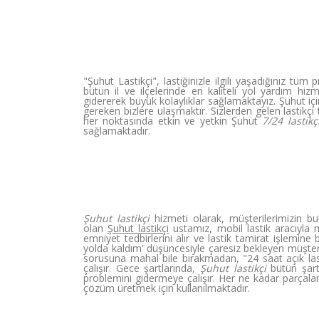
"Şuhut Lastikçi", lastiğinizle ilgili yaşadığınız t
bütün il ve ilçelerinde en kaliteli yol yardım hi
gidererek büyük kolaylıklar sağlamaktayız. Şuhut iç
gereken bizlere ulaşmaktır. Sizlerden gelen lastik
her noktasında etkin ve yetkin Şuhut
7/24 lastikç
sağlamaktadır.
Şuhut lastikçi
hizmeti olarak, müşterilerimizin 
olan
Şuhut lastikçi
ustamız, mobil lastik aracıyla 
emniyet tedbirlerini alır ve lastik tamirat işlemine 
yolda kaldım' düşüncesiyle çaresiz bekleyen müşteri
sorusuna mahal bile bırakmadan, "24 saat açık last
çalışır. Gece şartlarında,
Şuhut lastikçi
bütün şartl
problemini gidermeye çalışır. Her ne kadar parçalanm
çözüm üretmek için kullanılmaktadır.