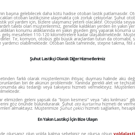
in başına gelebilecek daha kötü hadise otoban lastik patlamasıdır. Otoy
kları otoban lastikçisine ulaşmakta çok zorluk çekiyorlar. Şuhut otoban 
ik yol yardım için, bizlere ulaşmanız yeterli olacaktır. Otoyolda seyyar
 yardım talebi olan müşterilerimiz, genelde kaldıkları yerden en yakın 
kaldıkları konumu aldıklarında en yakın gişeden giriş yaparak konuma ul
ş geliş mesafeleri 110-120 kilometrelere kadar ulaşabilmektedir. Müşt
irler. Tır, komyon, otobüs gibi büyük araçlardan tutun da otomabil, su
ze yardımcı olabilmektedir. Otoban lastik tamirinde, stepne takma, fiti
Şuhut Lastikçi Olarak Diğer Hizmetlerimiz
tinden farklı olarak müşterilemizin ihtiyaç duyması halinde akü deği
sorunlardan biri de akünün problemidir. Yanında gerekli alet ve teçhiz
konumda akü tedariği veya takviyesi hizmeti vermekteyiz. Müşteriler
ilmektedir.
r elimizden geleni yapsak da "bijon kesmesi" veya "aks kırılması" gi
cihlerini göz önünde bulundurarak Şuhut
oto kurtarma
hizmeti de verme
emleri almaktayız. Müşterimize
Şuhut çekici
hizmeti sağlarken, hesaplıl
En Yakın Lastikçi İçin Bize Ulaşın
inde olursanız olun yolda kalma sebebiniz ne olursa olsun
yoldalast