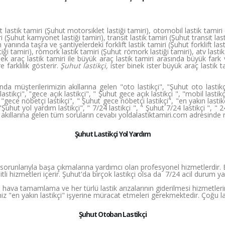
astik tamiri (Şuhut motorsiklet lastiği tamiri), otomobil lastik tamiri 
(Şuhut kamyonet lastiği tamiri), transit lastik tamiri (Şuhut transit last
lerin yanında taşra ve şantiyelerdeki forklift lastik tamiri (Şuhut forklift l
stiği tamiri), römork lastik tamiri (Şuhut römork lastiği tamiri), atv lastik
k araç lastik tamiri ile büyük araç lastik tamiri arasında büyük fark v
farklılık gösterir.
Şuhut lastikçi,
ister binek ister büyük araç lastik
a müşterilerimizin akıllarına gelen "oto lastikçi", "Şuhut oto lastikçi",
lastikçi", "gece açık lastikçi", " Şuhut gece açık lastikçi ", "mobil lastik
i", "gece nöbetçi lastikçi", " Şuhut gece nöbetçi lastikçi", "en yakın lastik
Şuhut yol yardım lastikçi", " 7/24 lastikçi ", " Şuhut 7/24 lastikçi ", " 2
ibi akıllarına gelen tüm soruların cevabı yoldalastiktamiri.com adresinde 
Şuhut Lastikçi Yol Yardım
k sorunlarıyla başa çıkmalarına yardımcı olan profesyonel hizmetlerdir. 
tli hizmetleri içerir. Şuhut'da birçok lastikçi olsa da 7/24 acil durum y
ri, hava tamamlama ve her türlü lastik arızalarının giderilmesi hizmetler
iz "en yakın lastikçi" işyerine müracat etmeleri gerekmektedir. Çoğu la
Şuhut Otoban Lastikçi