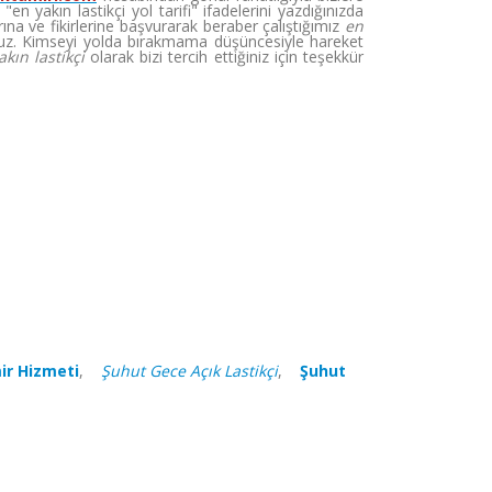
 yakın lastikçi yol tarifi" ifadelerini yazdığınızda
na ve fikirlerine başvurarak beraber çalıştığımız
en
z. Kimseyi yolda bırakmama düşüncesiyle hareket
akın lastikçi
olarak bizi tercih ettiğiniz için teşekkür
ir Hizmeti
,
Şuhut Gece Açık Lastikçi
,
Şuhut