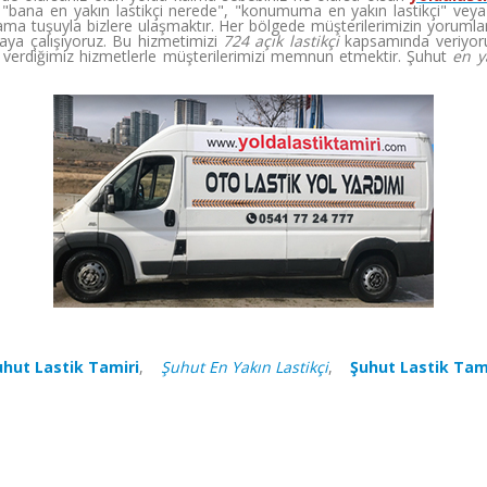
"bana en yakın lastikçi nerede", "konumuma en yakın lastikçi" veya "en
ma tuşuyla bizlere ulaşmaktır. Her bölgede müşterilerimizin yorumları
aya çalışıyoruz. Bu hizmetimizi
724 açık lastikçi
kapsamında veriyoru
erdiğimiz hizmetlerle müşterilerimizi memnun etmektir. Şuhut
en y
uhut Lastik Tamiri
,
Şuhut En Yakın Lastikçi
,
Şuhut Lastik Tam