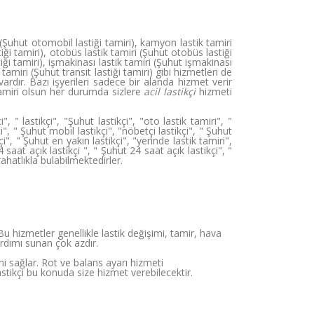
(Şuhut otomobil lastiği tamiri), kamyon lastik tamiri
iği tamiri), otobüs lastik tamiri (Şuhut otobüs lastiği
astiği tamiri), işmakinası lastik tamiri (Şuhut işmakinası
 tamiri (Şuhut transit lastiği tamiri) gibi hizmetleri de
ardır. Bazı işyerileri sadece bir alanda hizmet verir
 tamiri olsun her durumda sizlere
acil lastikçi
hizmeti
 " lastikçi", "Şuhut lastikçi", "oto lastik tamiri", "
çi", " Şuhut mobil lastikçi", "nöbetçi lastikçi", " Şuhut
çi", " Şuhut en yakın lastikçi", "yerinde lastik tamiri",
4 saat açık lastikçi ", " Şuhut 24 saat açık lastikçi", "
rahatlıkla bulabilmektedirler.
Bu hizmetler genellikle lastik değişimi, tamir, hava
ardımı sunan çok azdır.
ini sağlar. Rot ve balans ayarı hizmeti
stikçi bu konuda size hizmet verebilecektir.