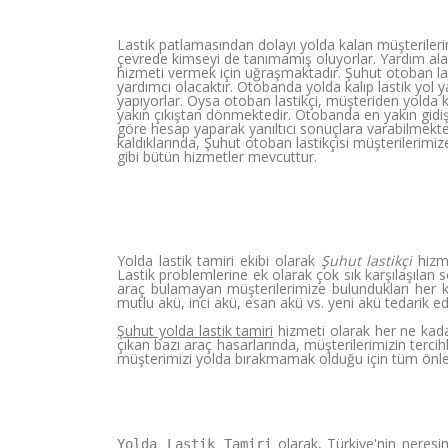
Lastik patlamasından dolayı yolda kalan müşterilerin
çevrede kimseyi de tanımamış oluyorlar. Yardım alaca
hizmeti vermek için uğraşmaktadır. Şuhut otoban last
yardımcı olacaktır. Otobanda yolda kalıp lastik yol
yapıyorlar. Oysa otoban lastikçi, müşteriden yolda 
yakın çıkıştan dönmektedir. Otobanda en yakın gidi
göre hesap yaparak yanıltıcı sonuçlara varabilmekted
kaldıklarında, Şuhut otoban lastikçisi müşterilerimi
gibi bütün hizmetler mevcuttur.
Yolda lastik tamiri ekibi olarak
Şuhut lastikçi
hizme
Lastik problemlerine ek olarak çok sık karşılaşılan 
araç bulamayan müşterilerimize bulundukları her 
mutlu akü, inci akü, esan akü vs. yeni akü tedarik ed
Şuhut yolda lastik tamiri
hizmeti olarak her ne kada
çıkan bazı araç hasarlarında, müşterilerimizin ter
müşterimizi yolda bırakmamak olduğu için tüm önl
olarak, Türkiye'nin neres
Yolda Lastik Tamiri