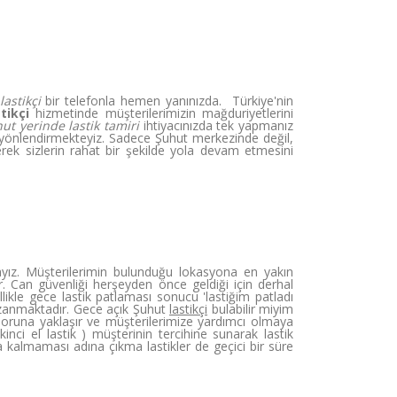
lastikçi
bir telefonla hemen yanınızda. Türkiye'nin
tikçi
hizmetinde müşterilerimizin mağduriyetlerini
ut yerinde lastik tamiri
ihtiyacınızda tek yapmanız
e yönlendirmekteyiz. Sadece Şuhut merkezinde değil,
rek sizlerin rahat bir şekilde yola devam etmesini
ız. Müşterilerimin bulunduğu lokasyona en yakın
. Can güvenliği herşeyden önce geldiği için derhal
kle gece lastik patlaması sonucu 'lastiğim patladı
anmaktadır. Gece açık Şuhut
lastikçi
bulabilir miyim
oruna yaklaşır ve müşterilerimize yardımcı olmaya
ikinci el lastik ) müşterinin tercihine sunarak lastik
da kalmaması adına çıkma lastikler de geçici bir süre