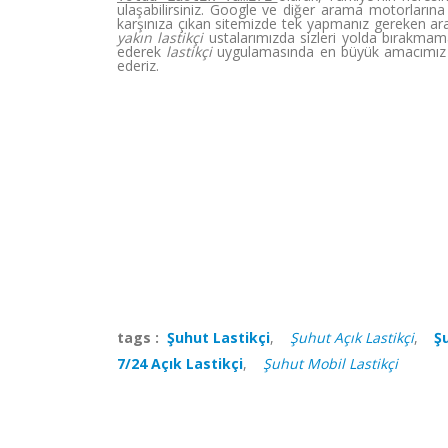
ulaşabilirsiniz. Google ve diğer arama motorlarına 
karşınıza çıkan sitemizde tek yapmanız gereken ara
yakın lastikçi
ustalarımızda sizleri yolda bırakmam
ederek
lastikçi
uygulamasında en büyük amacımız v
ederiz.
tags :
Şuhut Lastikçi
,
Şuhut Açık Lastikçi
,
Ş
7/24 Açık Lastikçi
,
Şuhut Mobil Lastikçi