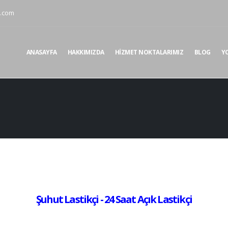
i.com
ANASAYFA
HAKKIMIZDA
HIZMET NOKTALARIMIZ
BLOG
Y
Şuhut Lastikçi - 24 Saat Açık Lastikçi