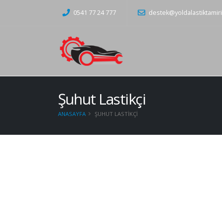
0541 77 24 777
destek@yoldalastiktamir
Şuhut Lastikçi
ANASAYFA
ŞUHUT LASTIKÇI