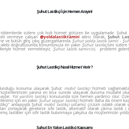
Şuhut Lastikçi İçin Hemen Arayın!
üm problemlerde sizlere çok hızlı hizmet götüren bir uygulamadır. Şuhut
zmeti vermeye çalışan
@yoldalastiktamiri
ailesi olarak,
Şuhut Las
ine ve bütün giriş çıkış güzergahlarında
Şuhut yolda lastik tamir
-
Şuh
çi talebi doğrultusunda konumunuza en yakın
Şuhut lastikçi
sini sizler
i
leriyle hizmet vermekteyiz
. Şuhut lastik tamircisi,
problemi gidere
Şuhut Lastikçi Nasıl Hizmet Verir ?
bulunduğu konuma ulaşarak Şuhut
mobil lastikçi
hizmeti sağlamaktay
müşterilerimizin yanına en kısa sürede ulaşarak duruma müdahil olur
başlar.
Yol yardım lastikçi
konusunda size hemen yardımcı olur. Özelli
lerimiz için en yakın
Şuhut seyyar lastikçi
hizmeti daha da önem kaz
ikçi" anlayışıyla Şuhut
mobil lastikçi
ustamız çözüm odaklı olarak s
arı zorlayarak gerekirse sıfır lastik, alternatif olarak çıkma lastik ( 
ış lastikler için sıfır lastik bulunmaya çalışılsa da müşterimizin yol
Şuhut En Yakın Lastikçi Kapsamı